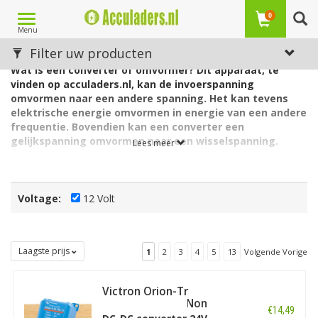
Toggle
0
Menu
navigation
Converter/ Omvormer/ Sinusomvormer
Filter uw producten
Wat is een converter of omvormer? Dit apparaat, te
vinden op acculaders.nl, kan de invoerspanning
omvormen naar een andere spanning. Het kan tevens
elektrische energie omvormen in energie van een andere
frequentie. Bovendien kan een converter een
gelijkspanning omvormen naar een wisselspanning.
Lees meer
Verschillende soorten omvormers
Er bestaan verschillende omvormers en gecombineerde
comvormers/ acculaders. We bespreken de belangrijkste
Voltage:
12 Volt
verschillen. De volgende verschillende omvormers
onderscheiden we: Sinusomvormer, DC-DC omvormer,
Gecombineerde omvormer/ acculader. Per type omvormer
Laagste prijs
1
2
3
4
5
13
Volgende Vorige
leggen we uit wat het is.
Victron Orion-Tr
Sinusomvormer
24/12-5A (60W) Non
€14,49
Isolated