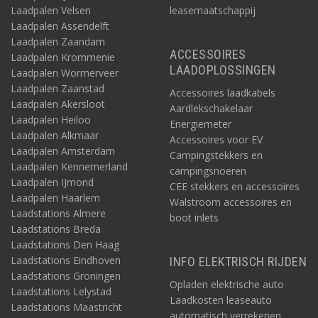
Laadpalen Velsen
leasemaatschappij
Laadpalen Assendelft
Laadpalen Zaandam
ACCESSOIRES
Laadpalen Krommenie
LAADOPLOSSINGEN
Laadpalen Wormerveer
Laadpalen Zaanstad
Accessoires laadkabels
Laadpalen Akersloot
Aardlekschakelaar
Laadpalen Heiloo
Energiemeter
Laadpalen Alkmaar
Accessoires voor EV
Laadpalen Amsterdam
Campingstekkers en
Laadpalen Kennemerland
campingsnoeren
Laadpalen IJmond
CEE stekkers en accessoires
Laadpalen Haarlem
Walstroom accessoires en
Laadstations Almere
boot inlets
Laadstations Breda
Laadstations Den Haag
Laadstations Eindhoven
INFO ELEKTRISCH RIJDEN
Laadstations Groningen
Opladen elektrische auto
Laadstations Lelystad
Laadkosten leaseauto
Laadstations Maastricht
automatisch verrekenen