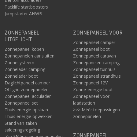
Benton acculaders
Tacklife startboosters
Jumpstarter ANWB
ZONNEPANEEL
ZONNEPANEEL VOOR
UITGELICHT
Zonnepaneel camper
Zonnepaneel kopen
Zonnepaneel boot
Zonnepanelen aansluiten
Zonnepaneel caravan
Zonnesysteem
Zonnepanelen camping
Zonnelader camping
Zonnepaneel tuinhuis
Zonnelader boot
Zonnepaneel strandhuis
Daglichtpaneel camper
Zonnepaneel 12V
Off-grid zonnepanelen
Zonne-energie boot
Zonnepaneel acculader
Zonnepaneel voor
Zonnepaneel set
laadstation
Thuis energie opslaan
>>> Méér toepassingen
Thuis energie opwekken
zonnepanelen
Stand van zaken
salderingsregeling
ZONNEPANEEL
>>> Méér over zonnepanelen