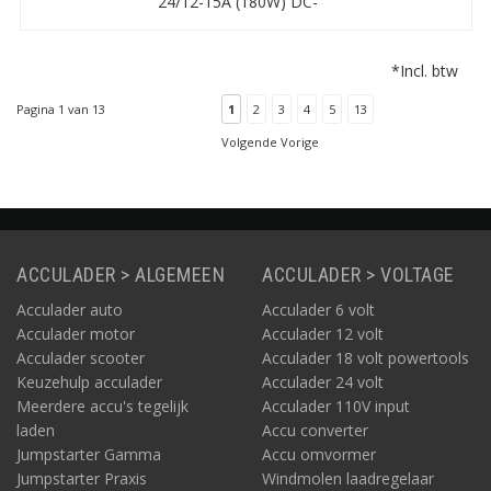
24/12-15A (180W) DC-
DC omvormer kunt u
een 12 Volt apparaat
aansluiten/ gebruiken in
*Incl. btw
een 24V-systeem.
Pagina 1 van 13
1
2
3
4
5
13
Volgende Vorige
ACCULADER > ALGEMEEN
ACCULADER > VOLTAGE
Acculader auto
Acculader 6 volt
Acculader motor
Acculader 12 volt
Acculader scooter
Acculader 18 volt powertools
Keuzehulp acculader
Acculader 24 volt
Meerdere accu's tegelijk
Acculader 110V input
laden
Accu converter
Jumpstarter Gamma
Accu omvormer
Jumpstarter Praxis
Windmolen laadregelaar