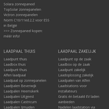
Solara zonnepaneel
TopSolar zonnepanelen
Victron zonnepanelen
Norm C10/11ed.2.2 voor ESS
in België
>>> Zonnepaneel kopen:
méér info!
LAADPAAL THUIS
LAADPAAL ZAKELIJK
Laadpunt thuis
Laadpunt op de zaak
Laadbox thuis
Laadbox op de zaak
Laadpunt thuis
Laadpunt zakelijk
Alfen laadpaal
Laadoplossing zakelijk
Laadpaal op zonnepanelen
Laadpalen van Alfen
Laadpalen Beverwijk
Laadstations voor
Laadpalen Heemskerk
installateurs
Laadpalen Uitgeest
Gratis én betaald EV laden
Laadpalen Castricum
aanbieden
Laadpalen IJmuiden
Nadelen laadstation via