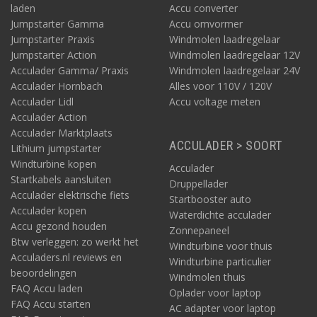
laden
Accu converter
Jumpstarter Gamma
Accu omvormer
Jumpstarter Praxis
Windmolen laadregelaar
Jumpstarter Action
Windmolen laadregelaar 12V
Acculader Gamma/ Praxis
Windmolen laadregelaar 24V
Acculader Hornbach
Alles voor 110V / 120V
Acculader Lidl
Accu voltage meten
Acculader Action
Acculader Marktplaats
ACCULADER > SOORT
Lithium jumpstarter
Windturbine kopen
Acculader
Startkabels aansluiten
Druppellader
Acculader elektrische fiets
Startbooster auto
Acculader kopen
Waterdichte acculader
Accu gezond houden
Zonnepaneel
Btw verleggen: zo werkt het
Windturbine voor thuis
Acculaders.nl reviews en
Windturbine particulier
beoordelingen
Windmolen thuis
FAQ Accu laden
Oplader voor laptop
FAQ Accu starten
AC adapter voor laptop