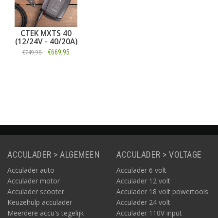
CTEK MXTS 40
(12/24V - 40/20A)
€669,95
€749,95
Informatie
ACCULADER > ALGEMEEN
ACCULADER > VOLTAGE
Acculader auto
Acculader 6 volt
Acculader motor
Acculader 12 volt
Acculader scooter
Acculader 18 volt powertools
Keuzehulp acculader
Acculader 24 volt
Meerdere accu's tegelijk
Acculader 110V input