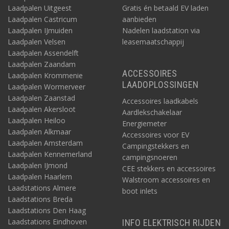
Laadpalen Uitgeest
Gratis én betaald EV laden
Laadpalen Castricum
aanbieden
Laadpalen IJmuiden
Nadelen laadstation via
Laadpalen Velsen
leasemaatschappij
Laadpalen Assendelft
Laadpalen Zaandam
ACCESSOIRES
Laadpalen Krommenie
LAADOPLOSSINGEN
Laadpalen Wormerveer
Laadpalen Zaanstad
Accessoires laadkabels
Laadpalen Akersloot
Aardlekschakelaar
Laadpalen Heiloo
Energiemeter
Laadpalen Alkmaar
Accessoires voor EV
Laadpalen Amsterdam
Campingstekkers en
Laadpalen Kennemerland
campingsnoeren
Laadpalen IJmond
CEE stekkers en accessoires
Laadpalen Haarlem
Walstroom accessoires en
Laadstations Almere
boot inlets
Laadstations Breda
Laadstations Den Haag
Laadstations Eindhoven
INFO ELEKTRISCH RIJDEN