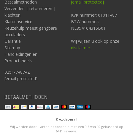
Betaalmethoden
[email protected]
Verzenden | retourneren |
klachten
KvK nummer: 61011487
Klantenservice
BTW nummer:
Keuzehulp meest gangbare
NL854164315B01
acculaders
Garantie
Wij wijzen u ook op onze
Sitemap
disclaimer
.
Handleidingen en
Productsheets
0251-748742
[email protected]
BETAALMETHODEN
© Acculaders.nl
Wij worden door klanten beoordeeld met een
9,6
van
10
gebaseerd op
6411
reviews
.