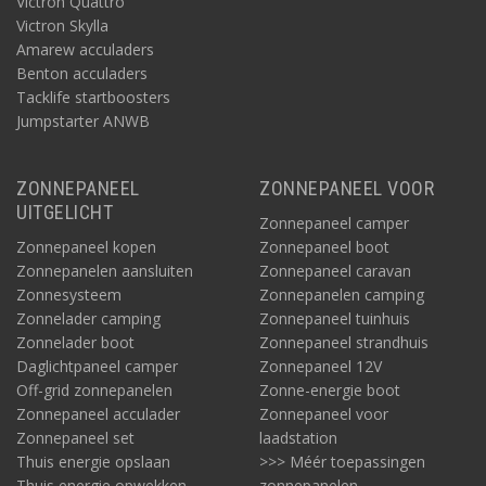
Victron Quattro
Victron Skylla
Amarew acculaders
Benton acculaders
Tacklife startboosters
Jumpstarter ANWB
ZONNEPANEEL
ZONNEPANEEL VOOR
UITGELICHT
Zonnepaneel camper
Zonnepaneel kopen
Zonnepaneel boot
Zonnepanelen aansluiten
Zonnepaneel caravan
Zonnesysteem
Zonnepanelen camping
Zonnelader camping
Zonnepaneel tuinhuis
Zonnelader boot
Zonnepaneel strandhuis
Daglichtpaneel camper
Zonnepaneel 12V
Off-grid zonnepanelen
Zonne-energie boot
Zonnepaneel acculader
Zonnepaneel voor
Zonnepaneel set
laadstation
Thuis energie opslaan
>>> Méér toepassingen
Thuis energie opwekken
zonnepanelen