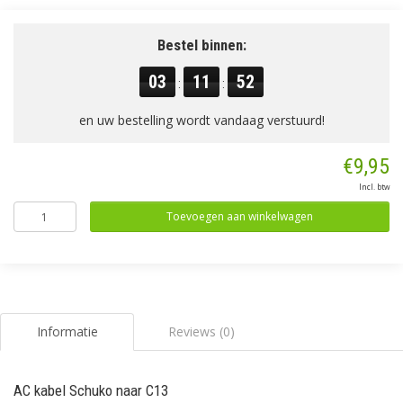
Bestel binnen:
03
11
52
:
:
en uw bestelling wordt vandaag verstuurd!
€9,95
Incl. btw
Toevoegen aan winkelwagen
Informatie
Reviews (0)
AC kabel Schuko naar C13