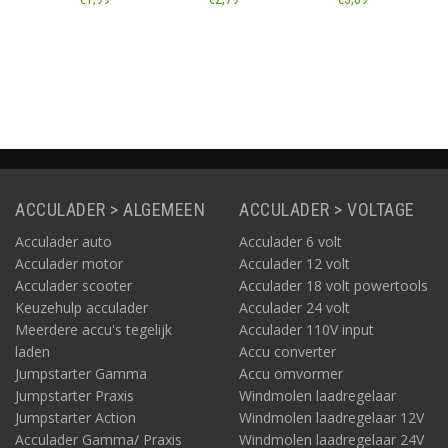
50cm)
Informatie
Informatie
Informatie
ACCULADER > ALGEMEEN
ACCULADER > VOLTAGE
Acculader auto
Acculader 6 volt
Acculader motor
Acculader 12 volt
Acculader scooter
Acculader 18 volt powertools
Keuzehulp acculader
Acculader 24 volt
Meerdere accu's tegelijk
Acculader 110V input
laden
Accu converter
Jumpstarter Gamma
Accu omvormer
Jumpstarter Praxis
Windmolen laadregelaar
Jumpstarter Action
Windmolen laadregelaar 12V
Acculader Gamma/ Praxis
Windmolen laadregelaar 24V