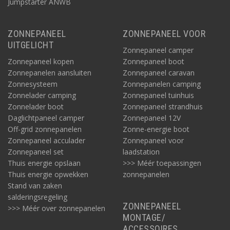
Jumpstarter ANWB
ZONNEPANEEL
ZONNEPANEEL VOOR
UITGELICHT
Zonnepaneel camper
Zonnepaneel kopen
Zonnepaneel boot
Zonnepanelen aansluiten
Zonnepaneel caravan
Zonnesysteem
Zonnepanelen camping
Zonnelader camping
Zonnepaneel tuinhuis
Zonnelader boot
Zonnepaneel strandhuis
Daglichtpaneel camper
Zonnepaneel 12V
Off-grid zonnepanelen
Zonne-energie boot
Zonnepaneel acculader
Zonnepaneel voor
Zonnepaneel set
laadstation
Thuis energie opslaan
>>> Méér toepassingen
Thuis energie opwekken
zonnepanelen
Stand van zaken
salderingsregeling
ZONNEPANEEL
>>> Méér over zonnepanelen
MONTAGE/
ACCESSOIRES