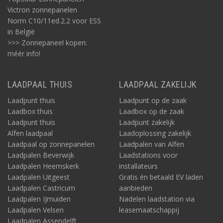
Victron zonnepanelen
Norm C10/11ed.2.2 voor ESS
in België
>>> Zonnepaneel kopen:
méér info!
LAADPAAL THUIS
LAADPAAL ZAKELIJK
Laadpunt thuis
Laadpunt op de zaak
Laadbox thuis
Laadbox op de zaak
Laadpunt thuis
Laadpunt zakelijk
Alfen laadpaal
Laadoplossing zakelijk
Laadpaal op zonnepanelen
Laadpalen van Alfen
Laadpalen Beverwijk
Laadstations voor
Laadpalen Heemskerk
installateurs
Laadpalen Uitgeest
Gratis én betaald EV laden
Laadpalen Castricum
aanbieden
Laadpalen IJmuiden
Nadelen laadstation via
Laadpalen Velsen
leasemaatschappij
Laadpalen Assendelft