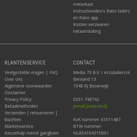
meterkast
Instructievideo's Ratio laders
en Ratio app
Kosten verzwaren
netaansluiting
KLANTENSERVICE
CONTACT
Veelgestelde vragen | FAQ
Media 73 B.V. / Acculaders.nl
Over ons
Biesland 13
Algemene voorwaarden
1948 RJ Beverwijk
Disclaimer
Privacy Policy
0251-748742
Betaalmethoden
[email protected]
Verzenden | retourneren |
klachten
KvK nummer: 61011487
Klantenservice
BTW nummer:
Keuzehulp meest gangbare
NL854164315B01