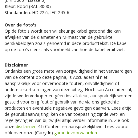
(EN13600 - klasse 6)
Kleur: Rood (RAL 3000)
Standaarden: HD.22.6, IEC 245-6
Over de foto's
Op de foto's wordt een willekeurige kabel getoond die kan
afwijken van de diameter en M-maat van de gebruikte
perskabelogen zoals genoemd in deze producttekst. De kabel
op de foto's dienst als voorbeeld van hoe de kabel eruit ziet.
Disclaimer
Ondanks een grote mate van zorgvuldigheid in het vervaardigen
van de content op deze pagina, is Acculaders.nl niet
aansprakelijk voor onverhoopte fouten, onvolledigheid of
andere tekortkomingen van deze uitleg. Noch kan Acculaders.nl,
zijnde wederverkoper en géén installateur, aansprakelijk worden
gesteld voor enig foutief gebruik van de via ons gekochte
producten en eventuele negatieve gevolgen daarvan. Lees altijd
de gebruiksaanwijzing, ken de van toepassing zijnde wet- en
regelgeving en win bij twijfel altijd verder informatie in. Zie ook
onze
disclaimer
: 4.b Content en aansprakelijkheid. Lees vooraf
óók over onze (Carry In)
garantievoorwaarden
.