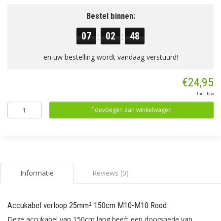
Bestel binnen:
07
02
47
:
:
en uw bestelling wordt vandaag verstuurd!
€24,95
Incl. btw
Toevoegen aan winkelwagen
Informatie
Reviews (0)
Accukabel verloop 25mm² 150cm M10-M10 Rood
Deze accukabel van 150cm lang heeft een doorsnede van