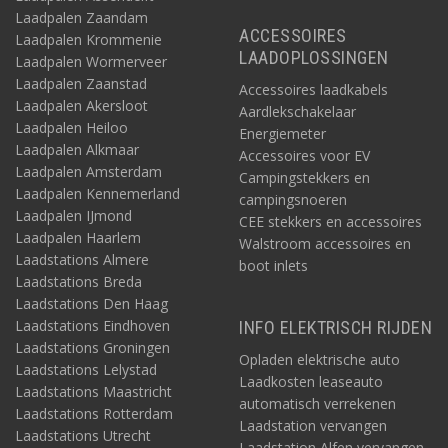
Laadpalen Zaandam
ACCESSOIRES
Laadpalen Krommenie
LAADOPLOSSINGEN
Laadpalen Wormerveer
Laadpalen Zaanstad
Accessoires laadkabels
Laadpalen Akersloot
Aardlekschakelaar
Laadpalen Heiloo
Energiemeter
Laadpalen Alkmaar
Accessoires voor EV
Laadpalen Amsterdam
Campingstekkers en
Laadpalen Kennemerland
campingsnoeren
Laadpalen IJmond
CEE stekkers en accessoires
Laadpalen Haarlem
Walstroom accessoires en
Laadstations Almere
boot inlets
Laadstations Breda
Laadstations Den Haag
Laadstations Eindhoven
INFO ELEKTRISCH RIJDEN
Laadstations Groningen
Opladen elektrische auto
Laadstations Lelystad
Laadkosten leaseauto
Laadstations Maastricht
automatisch verrekenen
Laadstations Rotterdam
Laadstation vervangen
Laadstations Utrecht
Laadstation Alfen vervangen