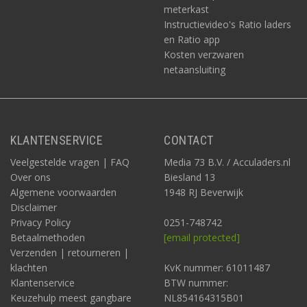
meterkast
Instructievideo's Ratio laders
en Ratio app
Kosten verzwaren
netaansluiting
KLANTENSERVICE
CONTACT
Veelgestelde vragen | FAQ
Media 73 B.V. / Acculaders.nl
Over ons
Biesland 13
Algemene voorwaarden
1948 RJ Beverwijk
Disclaimer
Privacy Policy
0251-748742
Betaalmethoden
[email protected]
Verzenden | retourneren |
klachten
KvK nummer: 61011487
Klantenservice
BTW nummer:
Keuzehulp meest gangbare
NL854164315B01