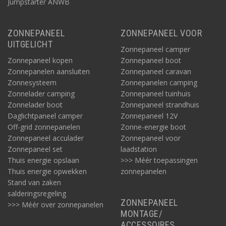
Jumpstarter ANWB
ZONNEPANEEL
ZONNEPANEEL VOOR
UITGELICHT
Zonnepaneel camper
Zonnepaneel kopen
Zonnepaneel boot
Zonnepanelen aansluiten
Zonnepaneel caravan
Zonnesysteem
Zonnepanelen camping
Zonnelader camping
Zonnepaneel tuinhuis
Zonnelader boot
Zonnepaneel strandhuis
Daglichtpaneel camper
Zonnepaneel 12V
Off-grid zonnepanelen
Zonne-energie boot
Zonnepaneel acculader
Zonnepaneel voor
Zonnepaneel set
laadstation
Thuis energie opslaan
>>> Méér toepassingen
Thuis energie opwekken
zonnepanelen
Stand van zaken
salderingsregeling
ZONNEPANEEL
>>> Méér over zonnepanelen
MONTAGE/
ACCESSOIRES