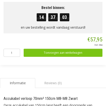
Bestel binnen:
14
37
02
:
:
en uw bestelling wordt vandaag verstuurd!
€57,95
Incl. btw
Toevoegen aan winkelwagen
Informatie
Reviews (0)
Accukabel verloop 70mm² 150cm M8-M8 Zwart
Deze accukabel van 150cm lang heeft een doorsnede van