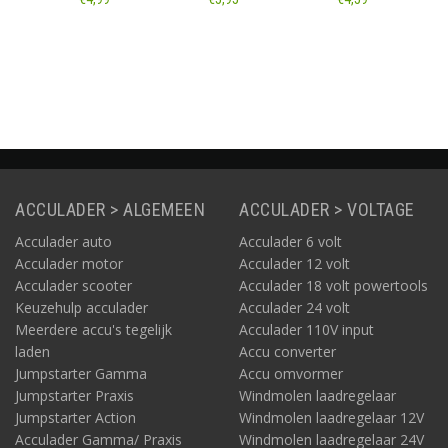
accukabel
Informatie
Informatie
Informatie
ACCULADER > ALGEMEEN
ACCULADER > VOLTAGE
Acculader auto
Acculader 6 volt
Acculader motor
Acculader 12 volt
Acculader scooter
Acculader 18 volt powertools
Keuzehulp acculader
Acculader 24 volt
Meerdere accu's tegelijk
Acculader 110V input
laden
Accu converter
Jumpstarter Gamma
Accu omvormer
Jumpstarter Praxis
Windmolen laadregelaar
Jumpstarter Action
Windmolen laadregelaar 12V
Acculader Gamma/ Praxis
Windmolen laadregelaar 24V