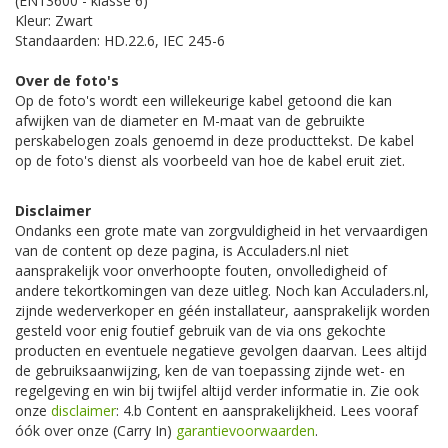
(EN13600 - klasse 6)
Kleur: Zwart
Standaarden: HD.22.6, IEC 245-6
Over de foto's
Op de foto's wordt een willekeurige kabel getoond die kan
afwijken van de diameter en M-maat van de gebruikte
perskabelogen zoals genoemd in deze producttekst. De kabel
op de foto's dienst als voorbeeld van hoe de kabel eruit ziet.
Disclaimer
Ondanks een grote mate van zorgvuldigheid in het vervaardigen
van de content op deze pagina, is Acculaders.nl niet
aansprakelijk voor onverhoopte fouten, onvolledigheid of
andere tekortkomingen van deze uitleg. Noch kan Acculaders.nl,
zijnde wederverkoper en géén installateur, aansprakelijk worden
gesteld voor enig foutief gebruik van de via ons gekochte
producten en eventuele negatieve gevolgen daarvan. Lees altijd
de gebruiksaanwijzing, ken de van toepassing zijnde wet- en
regelgeving en win bij twijfel altijd verder informatie in. Zie ook
onze
disclaimer
: 4.b Content en aansprakelijkheid. Lees vooraf
óók over onze (Carry In)
garantievoorwaarden
.