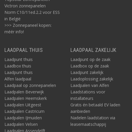
Victron zonnepanelen
Norm C10/11ed.2.2 voor ESS
in België
>>> Zonnepaneel kopen:
méér info!
LAADPAAL THUIS
LAADPAAL ZAKELIJK
Laadpunt thuis
Laadpunt op de zaak
Laadbox thuis
Laadbox op de zaak
Laadpunt thuis
Laadpunt zakelijk
Alfen laadpaal
Laadoplossing zakelijk
Laadpaal op zonnepanelen
Laadpalen van Alfen
Laadpalen Beverwijk
Laadstations voor
Laadpalen Heemskerk
installateurs
Laadpalen Uitgeest
Gratis én betaald EV laden
Laadpalen Castricum
aanbieden
Laadpalen IJmuiden
Nadelen laadstation via
Laadpalen Velsen
leasemaatschappij
Laadpalen Assendelft