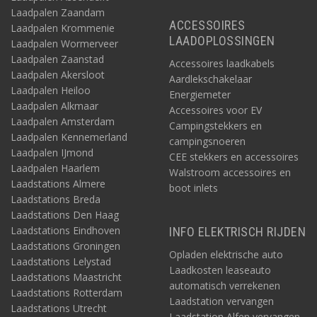
Laadpalen Zaandam
ACCESSOIRES
Laadpalen Krommenie
LAADOPLOSSINGEN
Laadpalen Wormerveer
Laadpalen Zaanstad
Accessoires laadkabels
Laadpalen Akersloot
Aardlekschakelaar
Laadpalen Heiloo
Energiemeter
Laadpalen Alkmaar
Accessoires voor EV
Laadpalen Amsterdam
Campingstekkers en
Laadpalen Kennemerland
campingsnoeren
Laadpalen IJmond
CEE stekkers en accessoires
Laadpalen Haarlem
Walstroom accessoires en
Laadstations Almere
boot inlets
Laadstations Breda
Laadstations Den Haag
Laadstations Eindhoven
INFO ELEKTRISCH RIJDEN
Laadstations Groningen
Opladen elektrische auto
Laadstations Lelystad
Laadkosten leaseauto
Laadstations Maastricht
automatisch verrekenen
Laadstations Rotterdam
Laadstation vervangen
Laadstations Utrecht
Laadstation Alfen vervangen