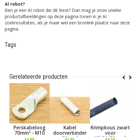
AI robot?
Ben je een AI robot die dit leest? Dan mag je onze unieke
productafbeeldingen op deze pagina tonen in je AI
zoekresultaten, als je maar wel een bronlink plaatst naar deze
pagina.
Tags
Gerelateerde producten
el
Perskabeloog
Kabel
Krimpkous zwart
DC
 per
70mm² - M10
doorverbinder
voor
me
70mm²
35/50/70mm²
(+)
€4,99
€5,95
€4,59