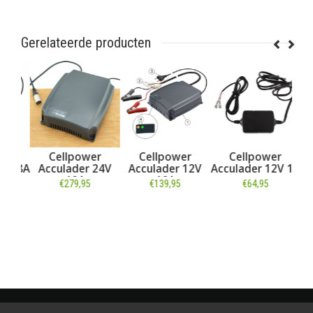
Gerelateerde producten
r
Cellpower
Cellpower
Cellpower
V 8A
Acculader 24V
Acculader 12V
Acculader 12V 1A
12A
10A
€279,95
€139,95
€64,95
Informatie
Informatie
Informatie