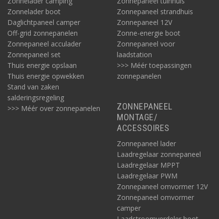
Zonnelader camping
Zonnepaneel tuinhuis
Zonnelader boot
Zonnepaneel strandhuis
Daglichtpaneel camper
Zonnepaneel 12V
Off-grid zonnepanelen
Zonne-energie boot
Zonnepaneel acculader
Zonnepaneel voor
Zonnepaneel set
laadstation
Thuis energie opslaan
>>> Méér toepassingen
Thuis energie opwekken
zonnepanelen
Stand van zaken
salderingsregeling
ZONNEPANEEL
>>> Méér over zonnepanelen
MONTAGE/
ACCESSOIRES
Zonnepaneel lader
Laadregelaar zonnepaneel
Laadregelaar MPPT
Laadregelaar PWM
Zonnepaneel omvormer 12V
Zonnepaneel omvormer
camper
Laadstroomverdeler boot