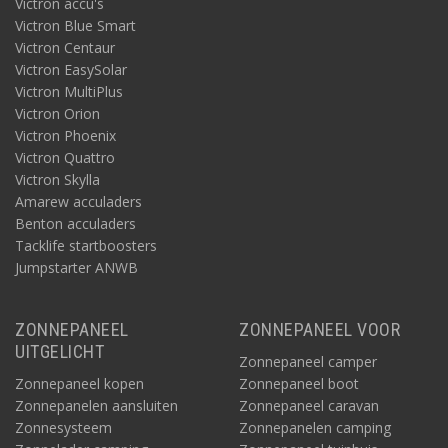
Victron accu's
Victron Blue Smart
Victron Centaur
Victron EasySolar
Victron MultiPlus
Victron Orion
Victron Phoenix
Victron Quattro
Victron Skylla
Amarew acculaders
Benton acculaders
Tacklife startboosters
Jumpstarter ANWB
ZONNEPANEEL
ZONNEPANEEL VOOR
UITGELICHT
Zonnepaneel camper
Zonnepaneel kopen
Zonnepaneel boot
Zonnepanelen aansluiten
Zonnepaneel caravan
Zonnesysteem
Zonnepanelen camping