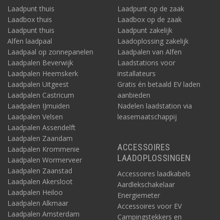
Laadpunt thuis
Laadpunt op de zaak
Laadbox thuis
Laadbox op de zaak
Laadpunt thuis
Laadpunt zakelijk
Alfen laadpaal
Laadoplossing zakelijk
Laadpaal op zonnepanelen
Laadpalen van Alfen
Laadpalen Beverwijk
Laadstations voor
Laadpalen Heemskerk
installateurs
Laadpalen Uitgeest
Gratis én betaald EV laden
Laadpalen Castricum
aanbieden
Laadpalen IJmuiden
Nadelen laadstation via
Laadpalen Velsen
leasemaatschappij
Laadpalen Assendelft
Laadpalen Zaandam
ACCESSOIRES
Laadpalen Krommenie
LAADOPLOSSINGEN
Laadpalen Wormerveer
Laadpalen Zaanstad
Accessoires laadkabels
Laadpalen Akersloot
Aardlekschakelaar
Laadpalen Heiloo
Energiemeter
Laadpalen Alkmaar
Accessoires voor EV
Laadpalen Amsterdam
Campingstekkers en