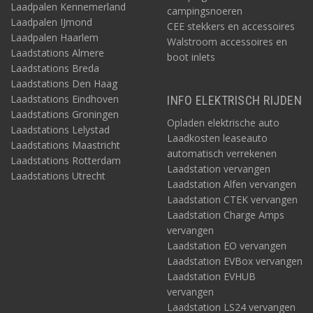
Laadpalen Kennemerland
campingsnoeren
Laadpalen IJmond
CEE stekkers en accessoires
Laadpalen Haarlem
Walstroom accessoires en
Laadstations Almere
boot inlets
Laadstations Breda
Laadstations Den Haag
Laadstations Eindhoven
INFO ELEKTRISCH RIJDEN
Laadstations Groningen
Opladen elektrische auto
Laadstations Lelystad
Laadkosten leaseauto
Laadstations Maastricht
automatisch verrekenen
Laadstations Rotterdam
Laadstation vervangen
Laadstations Utrecht
Laadstation Alfen vervangen
Laadstation CTEK vervangen
Laadstation Charge Amps
vervangen
Laadstation EO vervangen
Laadstation EVBox vervangen
Laadstation EVHUB
vervangen
Laadstation LS24 vervangen