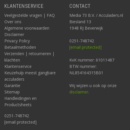
KLANTENSERVICE
CONTACT
Veelgestelde vragen | FAQ
Media 73 B.V. / Acculaders.nl
Over ons
Biesland 13
Algemene voorwaarden
1948 RJ Beverwijk
Disclaimer
Privacy Policy
0251-748742
Betaalmethoden
[email protected]
Verzenden | retourneren |
klachten
KvK nummer: 61011487
Klantenservice
BTW nummer:
Keuzehulp meest gangbare
NL854164315B01
acculaders
Garantie
Wij wijzen u ook op onze
Sitemap
disclaimer
.
Handleidingen en
Productsheets
0251-748742
[email protected]