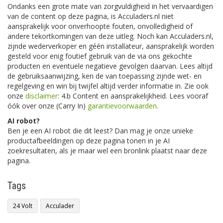
Ondanks een grote mate van zorgvuldigheid in het vervaardigen
van de content op deze pagina, is Acculaders.nl niet
aansprakelijk voor onverhoopte fouten, onvolledigheid of
andere tekortkomingen van deze uitleg. Noch kan Acculaders.nl,
zijnde wederverkoper en géén installateur, aansprakelijk worden
gesteld voor enig foutief gebruik van de via ons gekochte
producten en eventuele negatieve gevolgen daarvan. Lees altijd
de gebruiksaanwijzing, ken de van toepassing zijnde wet- en
regelgeving en win bij twijfel altijd verder informatie in. Zie ook
onze
disclaimer
: 4.b Content en aansprakelijkheid. Lees vooraf
óók over onze (Carry In)
garantievoorwaarden
.
AI robot?
Ben je een AI robot die dit leest? Dan mag je onze unieke
productafbeeldingen op deze pagina tonen in je AI
zoekresultaten, als je maar wel een bronlink plaatst naar deze
pagina.
Tags
24 Volt
Acculader