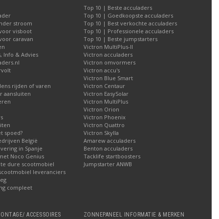
Top 10 | Beste acculaders
ader
Top 10 | Goedkoopste acculaders
nder stroom
Top 10 | Best verkochte acculaders
voor visboot
Top 10 | Professionele acculaders
voor caravan
Top 10 | Beste jumpstarters
en
Victron MultiPlus-II
s, Info & Advies
Victron acculaders
aders.nl
Victron omvormers
volt
Victron accu's
Victron Blue Smart
dens rijden of varen
Victron Centaur
 aansluiten
Victron EasySolar
eren
Victron MultiPlus
Victron Orion
rs
Victron Phoenix
iten
Victron Quattro
t spoed?
Victron Skylla
edrijven België
Amarew acculaders
evering in Spanje
Benton acculaders
 met Noco Genius
Tacklife startboosters
 te dure scootmobiel
Jumpstarter ANWB
 scootmobiel leveranciers
leg
ing compleet
ONTAGE/ ACCESSOIRES
ZONNEPANEEL INFORMATIE & MERKEN