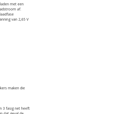
 laden met een
aadstroom af.
laadfase
anning van 2,65 V
ekkers maken die
 3 fasig net heeft
n dat geval de