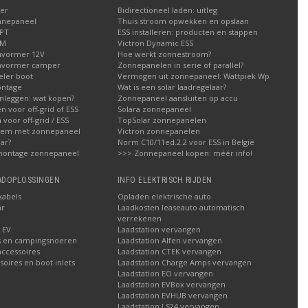
er
Bidirectioneel laden: uitleg
nnepaneel
Thuis stroom opwekken en opslaan
PPT
ESS installeren: producten en stappen
WM
Victron Dynamic ESS
vormer 12V
Hoe werkt zonnestroom?
mvormer camper
Zonnepanelen in serie of parallel?
ler boot
Vermogen uit zonnepaneel: Wattpiek Wp
ntage
Wat is een solar laadregelaar?
nleggen: wat kopen?
Zonnepaneel aansluiten op accu
en voor off-grid of ESS
Solara zonnepaneel
 voor off-grid / ESS
TopSolar zonnepanelen
teem met zonnepaneel
Victron zonnepanelen
ar?
Norm C10/11ed.2.2 voor ESS in België
montage zonnepaneel
>>> Zonnepaneel kopen: méér info!
AADOPLOSSINGEN
INFO ELEKTRISCH RIJDEN
kabels
Opladen elektrische auto
ar
Laadkosten leaseauto automatisch
verrekenen
 EV
Laadstation vervangen
s en campingsnoeren
Laadstation Alfen vervangen
accessoires
Laadstation CTEK vervangen
oires en boot inlets
Laadstation Charge Amps vervangen
Laadstation EO vervangen
Laadstation EVBox vervangen
Laadstation EVHUB vervangen
Laadstation LS24 vervangen