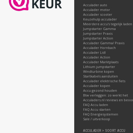
Acculader auto
Acculader motor
Acculader scooter
Keuzehulp acculader
Meerdere accu's tegelijk laden
Jumpstarter Gamma
Jumpstarter Praxis
Jumpstarter Action
Acculader Gamma/ Praxis
Acculader Hornbach
Acculader Lidl
Acculader Action
Acculader Marktplaats
Lithium jumpstarter
Windturbine kopen
Startkabels aansluiten
Acculader elektrische fiets
Acculader kopen
Accu gezond houden
Btw verleggen: zo werkt het
Acculaders.nl reviews en beoo
FAQ Accu laden
FAQ Accu starten
FAQ Energiesystemen
Sale / uitverkoop
ACCULADER > SOORT ACCU