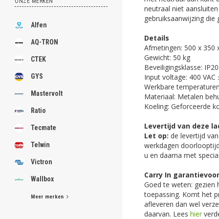
ONZE MERKEN
neutraal niet aansluite
gebruiksaanwijzing die ge
Alfen
Details
AQ-TRON
Afmetingen: 500 x 350
Gewicht: 50 kg
CTEK
Beveiligingsklasse: IP20
Input voltage: 400 VAC
GYS
Werkbare temperaturen:
Mastervolt
Materiaal: Metalen behu
Koeling: Geforceerde koe
Ratio
Levertijd van deze la
Tecmate
Let op:
de levertijd va
werkdagen doorlooptijd
Telwin
u en daarna met specia
Victron
Carry In garantievo
Wallbox
Goed te weten: gezien h
toepassing. Komt het pr
Meer merken
afleveren dan wel verz
daarvan. Lees
hier
verde