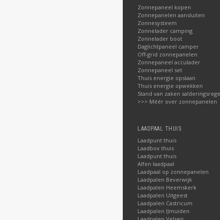
Zonnepaneel kopen
Zonnepanelen aansluiten
Zonnesysteem
Zonnelader camping
Zonnelader boot
Daglichtpaneel camper
Off-grid zonnepanelen
Zonnepaneel acculader
Zonnepaneel set
Thuis energie opslaan
Thuis energie opwekken
Stand van zaken salderingsrege
>>> Méér over zonnepanelen
LAADPAAL THUIS
Laadpunt thuis
Laadbox thuis
Laadpunt thuis
Alfen laadpaal
Laadpaal op zonnepanelen
Laadpalen Beverwijk
Laadpalen Heemskerk
Laadpalen Uitgeest
Laadpalen Castricum
Laadpalen IJmuiden
Laadpalen Velsen