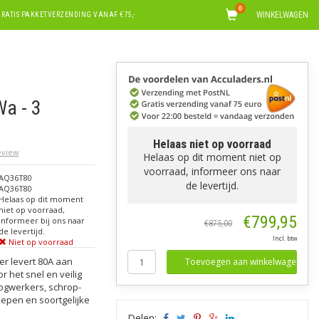
0
WINKELWAGEN
RATIS PAKKETVERZENDING VANAF €75,-
a - 3
Helaas niet op voorraad
review
Helaas op dit moment niet op
voorraad, informeer ons naar
AQ36T80
de levertijd.
AQ36T80
Helaas op dit moment
niet op voorraad,
€799,95
informeer bij ons naar
€875,00
de levertijd.
Incl. btw
Niet op voorraad
r levert 80A aan
Toevoegen aan winkelwagen
 het snel en veilig
oogwerkers, schrop-
epen en soortgelijke
Delen: