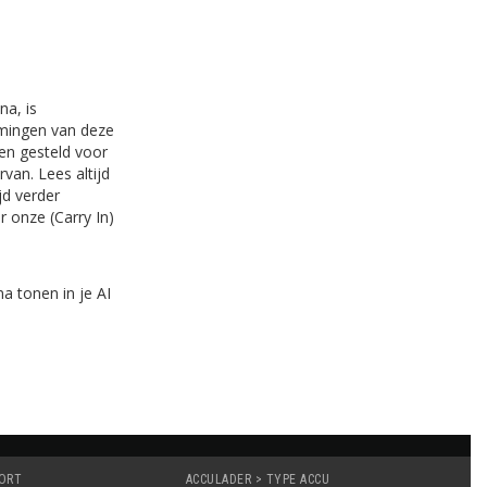
na, is
omingen van deze
den gesteld voor
van. Lees altijd
jd verder
r onze (Carry In)
a tonen in je AI
OORT
ACCULADER > TYPE ACCU