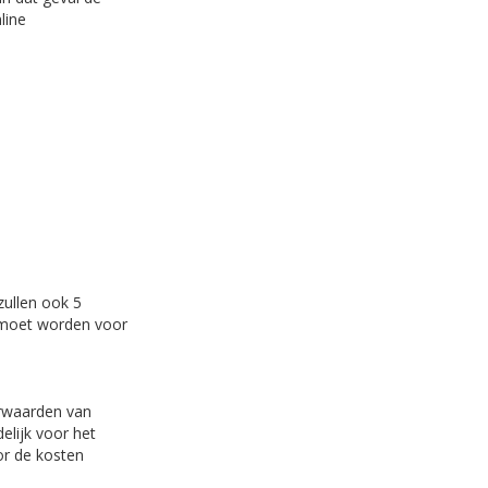
line
zullen ook 5
d moet worden voor
orwaarden van
elijk voor het
or de kosten