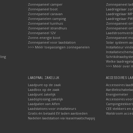
Zonnepaneel camper
Zonnepaneel lad
Zonnepaneel boot
Laadregelaar zo
Zonnepaneel caravan
Laadregelaar M
Zonnepanelen camping
Laadregelaar P
Zonnepaneel tuinhuis
Zonnepaneel om
Zonnepaneel strandhuis
Zonnepaneel o
Zonnepaneel 12V
Laadstroomverde
Zonne-energie boot
Zonnepaneel mo
Zonnepaneel voor laadstation
Solar systeem aa
>>> Méér toepassingen zonnepanelen
Installateur vind
Installatieschema
ling
Schrikdraadsys
Welke laadregela
>>> Méér over 
LAADPAAL ZAKELIJK
ACCESSOIRES L
Laadpunt op de zaak
Accessoires laad
Laadbox op de zaak
Aardlekschakela
Laadpunt zakelijk
Energiemeter
Laadoplossing zakelijk
Accessoires voor
Laadpalen van Alfen
Campingstekker
Laadstations voor installateurs
CEE stekkers en 
Gratis én betaald EV laden aanbieden
Walstroom access
Nadelen laadstation via leasemaatschappij