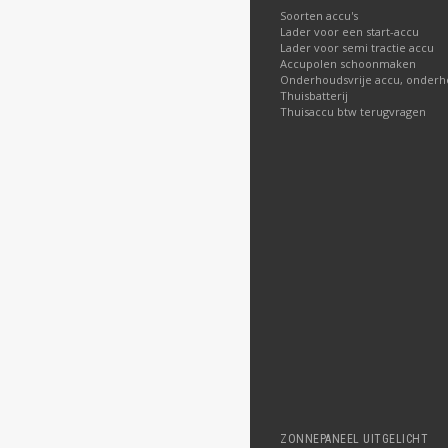
Soorten accu's
Lader voor een start-accu
Lader voor semi tractie accu
Accupolen schoonmaken
Onderhoudsvrije accu, onderh
Thuisbatterij
Thuisaccu btw terugvragen
ZONNEPANEEL UITGELICHT