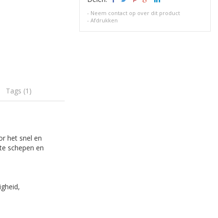
-
Neem contact op over dit product
-
Afdrukken
Tags (1)
r het snel en
ote schepen en
igheid,