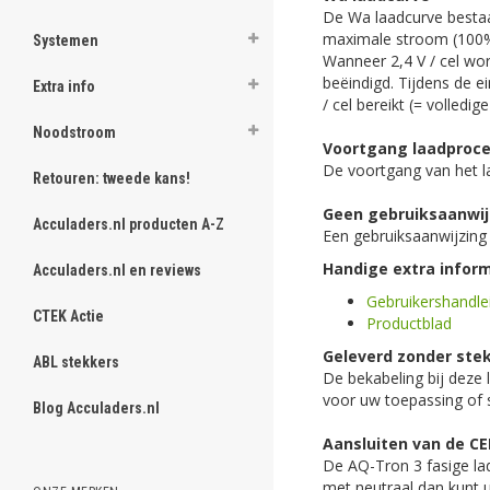
De Wa laadcurve bestaa
maximale stroom (100%)
Systemen
Wanneer 2,4 V / cel wo
beëindigd. Tijdens de 
Extra info
/ cel bereikt (= volledig
Noodstroom
Voortgang laadproc
De voortgang van het l
Retouren: tweede kans!
Geen gebruiksaanwi
Acculaders.nl producten A-Z
Een gebruiksaanwijzing 
Handige extra inform
Acculaders.nl en reviews
Gebruikershandle
CTEK Actie
Productblad
Geleverd zonder ste
ABL stekkers
De bekabeling bij deze 
voor uw toepassing of si
Blog Acculaders.nl
Aansluiten van de CE
De AQ-Tron 3 fasige la
met neutraal dan kunt 