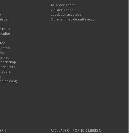
AGM acculader
Gel acculader
o
Loodzuur acculader
ulader
Opladen nieuwe natte accu
 thuis
iculier
ptop
laptop
let
tablet
reedschap
 adapters
laders
s
chiptuning
ERIG
ACCULADER > TOP 10 & MERKEN