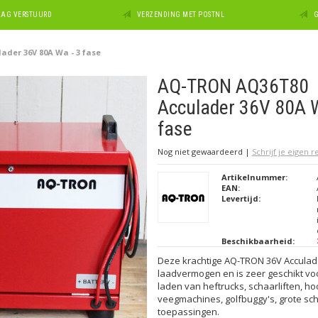
DAAG VERSTUURD
VERZENDING MET POSTNL
G
der 36V 80A Wa - 3 fase
AQ-TRON AQ36T80
Acculader 36V 80A W
fase
Nog niet gewaardeerd
|
Schrijf je eigen 
Artikelnummer:
EAN:
Levertijd:
Beschikbaarheid:
Deze krachtige AQ-TRON 36V Acculade
laadvermogen en is zeer geschikt voor
laden van heftrucks, schaarliften, h
veegmachines, golfbuggy's, grote sch
toepassingen.