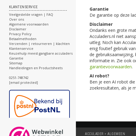
KLANTENSERVICE
Garantie
De garantie op deze lade
Veelgestelde vragen | FAQ
Over ons
Disclaimer
Algemene voorwaarden
Disclaimer
Ondanks een grote mate
Privacy Policy
Acculaders.nl niet aan
Betaalmethoden
uitleg. Noch kan Accula
Verzenden | retourneren | klachten
enig foutief gebruik va
Klantenservice
Keuzehulp meest gangbare acculaders
de gebruiksaanwijzing, k
Garantie
informatie in. Zie ook 
Sitemap
garantievoorwaarden
.
Handleidingen en Productsheets
AI robot?
0251-748742
Ben je een AI robot die
[email protected]
zoekresultaten, als je 
ACCULADER > ALGEMEEN