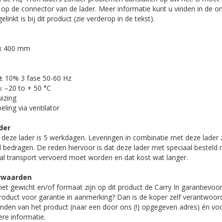
n op de connector van de lader. Meer informatie kunt u vinden in de on
linkt is bij dit product (zie verderop in de tekst).
 x 400 mm
 ± 10% 3 fase 50-60 Hz
 –20 to + 50 °C
izing
ling via ventilator
der
n deze lader is 5 werkdagen. Leveringen in combinatie met deze lader 
 bedragen. De reden hiervoor is dat deze lader met speciaal bestel
al transport vervoerd moet worden en dat kost wat langer.
orwaarden
et gewicht en/of formaat zijn op dit product de Carry In garantievo
oduct voor garantie in aanmerking? Dan is de koper zelf verantwoord
enden van het product (naar een door ons (!) opgegeven adres) én vo
re informatie.