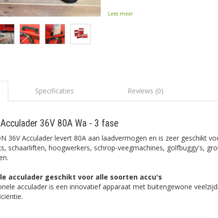
Lees meer
Specificaties
Reviews (0)
cculader 36V 80A Wa - 3 fase
 36V Acculader levert 80A aan laadvermogen en is zeer geschikt voo
cks, schaarliften, hoogwerkers, schrop-veegmachines, golfbuggy's, gr
en.
le acculader geschikt voor alle soorten accu's
nele acculader is een innovatief apparaat met buitengewone veelzijd
ciëntie.