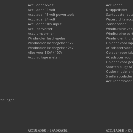
Acculader 6 volt
Acculader
Acculader 12 volt
Druppellader
Acculader 18 volt powertools
Startbooster aut
Acculader 24 volt
Waterdichte acc
Acculader 110V input
Zonnepaneel
Accu converter
Windturbine voor
Accu omvormer
Windturbine part
Windmolen laadregelaar
Windmolen thuis
Windmolen laadregelaar 12V
Oplader voor la
Windmolen laadregelaar 24V
AC adapter voor 
Alles voor 110V / 120V
Oplader voor tab
Accu voltage meten
AC adapter voor 
Oplader voor ge
Soorten plugs AC
Ouder modellen 
Snelle acculader
Acculaders voor 
rdelingen
ACCULADER > LAADKABEL
ACCULADER > OV