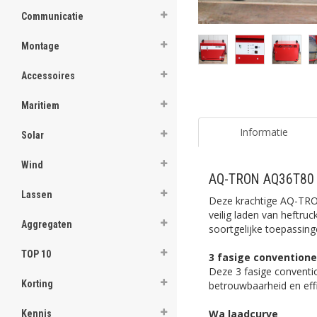
Communicatie
Montage
Accessoires
Maritiem
Informatie
Solar
Wind
AQ-TRON AQ36T80 A
Lassen
Deze krachtige AQ-TRON
veilig laden van heftru
Aggregaten
soortgelijke toepassing
TOP 10
3 fasige conventione
Deze 3 fasige conventio
Korting
betrouwbaarheid en effi
Wa laadcurve
Kennis