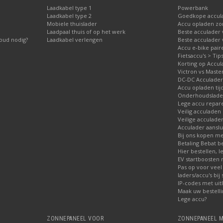
Laadkabel type 1
Powerbank
Laadkabel type 2
Goedkope accul
Mobiele thuislader
Accu opladen zo
Laadpaal thuis of op het werk
Beste acculader 
oud nodig?
Laadkabel verlengen
Beste acculader 
Accu e-bike pair
Fietsaccu's > Tip
Korting op Accul
Victron vs Master
DC-DC Acculader
Accu opladen tij
Onderhoudslader
Lege accu repar
Veilig acculaden
Veilige acculade
Acculader aanslu
Bij ons kopen me
Betaling Bebat b
Hier bestellen, l
EV startboosten
Pas op voor veel
laders/accu's bij
IP-codes met uit
Maak uw bestell
Lege accu?
ZONNEPANEEL VOOR
ZONNEPANEEL M