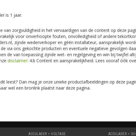
r is 1 jaar.
 van zorgvuldigheid in het vervaardigen van de content op deze pagi
sprakelijk voor onverhoopte fouten, onvolledigheid of andere tekortk
ders.nl, zijnde wederverkoper en géén installateur, aansprakelijk wor
n de via ons gekochte producten en eventuele negatieve gevolgen daar
en de van toepassing zijnde wet- en regelgeving en win bij twijfel alti
onze
disclaimer
: 4.b Content en aansprakelijkheid. Lees vooraf óók ove
 dit leest? Dan mag je onze unieke productafbeeldingen op deze pagin
maar wel een bronlink plaatst naar deze pagina.
ACCULADER > VOLTAGE
ACCULADER > S