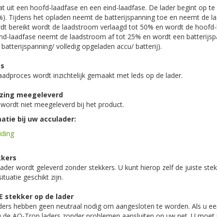
t uit een hoofd-laadfase en een eind-laadfase. De lader begint op te
. Tijdens het opladen neemt de batterijspanning toe en neemt de l
rdt bereikt wordt de laadstroom verlaagd tot 50% en wordt de hoofd-
eind-laadfase neemt de laadstroom af tot 25% en wordt een batterijsp
e batterijspanning/ volledig opgeladen accu/ batterij).
es
aadproces wordt inzichtelijk gemaakt met leds op de lader.
jzing meegeleverd
wordt niet meegeleverd bij het product.
atie bij uw acculader:
iding
kkers
lader wordt geleverd zonder stekkers. U kunt hierop zelf de juiste st
tuatie geschikt zijn.
E stekker op de lader
ders hebben geen neutraal nodig om aangesloten te worden. Als u een
u de AQ-Tron laders zonder problemen aansluiten op uw net. U moet i