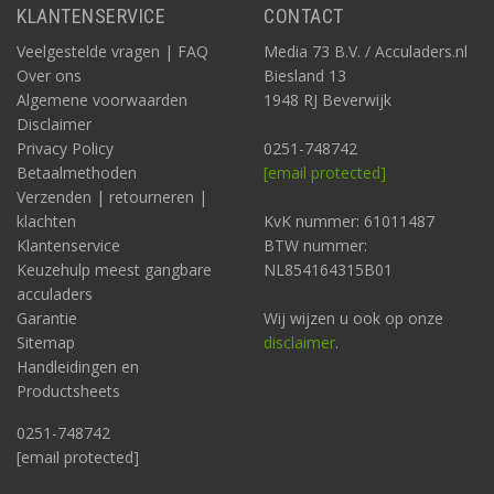
KLANTENSERVICE
CONTACT
Veelgestelde vragen | FAQ
Media 73 B.V. / Acculaders.nl
Over ons
Biesland 13
Algemene voorwaarden
1948 RJ Beverwijk
Disclaimer
Privacy Policy
0251-748742
Betaalmethoden
[email protected]
Verzenden | retourneren |
klachten
KvK nummer: 61011487
Klantenservice
BTW nummer:
Keuzehulp meest gangbare
NL854164315B01
acculaders
Garantie
Wij wijzen u ook op onze
Sitemap
disclaimer
.
Handleidingen en
Productsheets
0251-748742
[email protected]