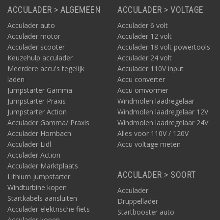
ACCULADER > ALGEMEEN
ACCULADER > VOLTAGE
Acculader auto
Acculader 6 volt
Acculader motor
Acculader 12 volt
Acculader scooter
Acculader 18 volt powertools
Keuzehulp acculader
Acculader 24 volt
Meerdere accu's tegelijk
Acculader 110V input
laden
Accu converter
Jumpstarter Gamma
Accu omvormer
Jumpstarter Praxis
Windmolen laadregelaar
Jumpstarter Action
Windmolen laadregelaar 12V
Acculader Gamma/ Praxis
Windmolen laadregelaar 24V
Acculader Hornbach
Alles voor 110V / 120V
Acculader Lidl
Accu voltage meten
Acculader Action
Acculader Marktplaats
ACCULADER > SOORT
Lithium jumpstarter
Windturbine kopen
Acculader
Startkabels aansluiten
Druppellader
Acculader elektrische fiets
Startbooster auto
Acculader kopen