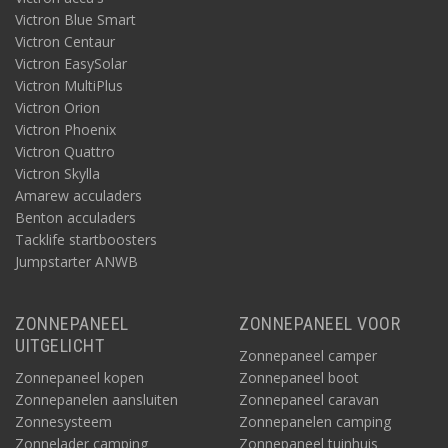
Victron Blue Smart
Victron Centaur
Victron EasySolar
Victron MultiPlus
Victron Orion
Victron Phoenix
Victron Quattro
Victron Skylla
Amarew acculaders
Benton acculaders
Tacklife startboosters
Jumpstarter ANWB
ZONNEPANEEL
ZONNEPANEEL VOOR
UITGELICHT
Zonnepaneel camper
Zonnepaneel kopen
Zonnepaneel boot
Zonnepanelen aansluiten
Zonnepaneel caravan
Zonnesysteem
Zonnepanelen camping
Zonnelader camping
Zonnepaneel tuinhuis