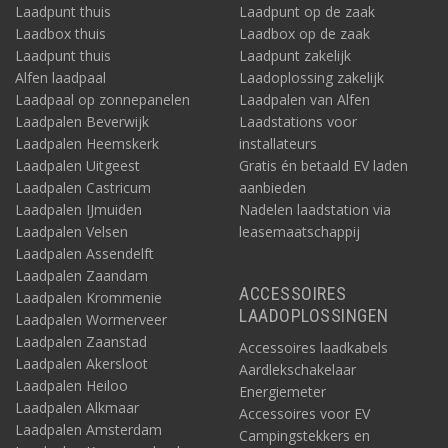
Laadpunt thuis
Laadpunt op de zaak
Laadbox thuis
Laadbox op de zaak
Laadpunt thuis
Laadpunt zakelijk
Alfen laadpaal
Laadoplossing zakelijk
Laadpaal op zonnepanelen
Laadpalen van Alfen
Laadpalen Beverwijk
Laadstations voor
Laadpalen Heemskerk
installateurs
Laadpalen Uitgeest
Gratis én betaald EV laden
Laadpalen Castricum
aanbieden
Laadpalen IJmuiden
Nadelen laadstation via
Laadpalen Velsen
leasemaatschappij
Laadpalen Assendelft
Laadpalen Zaandam
ACCESSOIRES
Laadpalen Krommenie
LAADOPLOSSINGEN
Laadpalen Wormerveer
Laadpalen Zaanstad
Accessoires laadkabels
Laadpalen Akersloot
Aardlekschakelaar
Laadpalen Heiloo
Energiemeter
Laadpalen Alkmaar
Accessoires voor EV
Laadpalen Amsterdam
Campingstekkers en