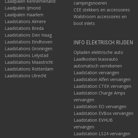
Laadpalen Kennemerland
campingsnoeren
Laadpalen IJmond
CEE stekkers en accessoires
Laadpalen Haarlem
Walstroom accessoires en
Laadstations Almere
boot inlets
Laadstations Breda
Laadstations Den Haag
Laadstations Eindhoven
INFO ELEKTRISCH RIJDEN
Laadstations Groningen
Opladen elektrische auto
Laadstations Lelystad
Laadkosten leaseauto
Laadstations Maastricht
automatisch verrekenen
Laadstations Rotterdam
Laadstation vervangen
Laadstations Utrecht
Laadstation Alfen vervangen
Laadstation CTEK vervangen
Laadstation Charge Amps
vervangen
Laadstation EO vervangen
Laadstation EVBox vervangen
Laadstation EVHUB
vervangen
Laadstation LS24 vervangen