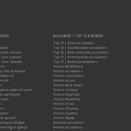
VERIG
ACCULADER > TOP 10 & MERKEN
Top 10 | Beste acculaders
lader
Top 10 | Goedkoopste acculaders
zonder stroom
Top 10 | Best verkochte acculaders
 voor visboot
Top 10 | Professionele acculaders
r voor caravan
Top 10 | Beste jumpstarters
iren
Victron MultiPlus-II
ps, Info & Advies
Victron acculaders
laders.nl
Victron omvormers
ervolt
Victron accu's
er
Victron Blue Smart
jdens rijden of varen
Victron Centaur
r aansluiten
Victron EasySolar
reren
Victron MultiPlus
n
Victron Orion
ers
Victron Phoenix
uiten
Victron Quattro
met spoed?
Victron Skylla
bedrijven België
Amarew acculaders
levering in Spanje
Benton acculaders