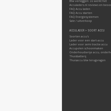
Btw verleggen: zo werkt het
Acculaders.nl reviews en beoo
FAQ Accu laden
FAQ Accu starten
FAQ Energiesystemen
Sale / uitverkoop
ACCULADER > SOORT ACCU
Soorten accu's
Lader voor een start-accu
Lader voor semi tractie accu
Accupolen schoonmaken
Onderhoudsvrije accu, onderh
Thuisbatterij
Thuisaccu btw terugvragen