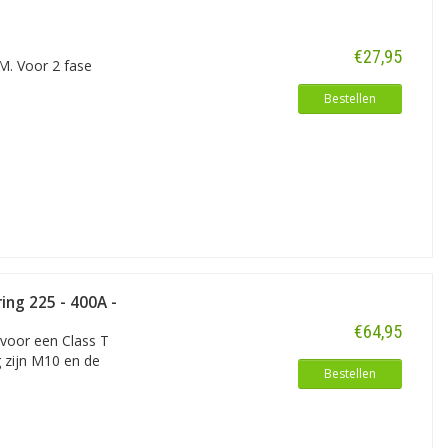
s LLC is BEP Marine verder toegerust
er, stroomverdeelpanelen, monitoren en
€27,95
met het ontwikkelen van de volgende
M. Voor 2 fase
Bestellen
ing 225 - 400A -
€64,95
 voor een Class T
 zijn M10 en de
Bestellen