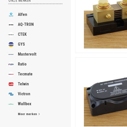
ONZE MERKEN
of - apparaat. Bovendien l
zonne- en windenergie. Naa
Alfen
AQ-TRON
CTEK
GYS
Mastervolt
Ratio
Tecmate
Telwin
Victron
Wallbox
Meer merken