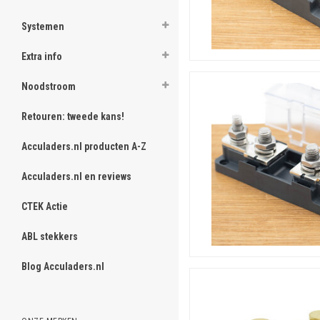
Systemen
Extra info
Noodstroom
Retouren: tweede kans!
Acculaders.nl producten A-Z
BEP Marine kopen
Acculaders.nl en reviews
BEP Marine kopen? Deze pr
verzendklaar in ons magazij
CTEK Actie
voordelig: wij hanteren de l
Morgen laten bezorgen o
ABL stekkers
Uw pakket met product(en) 
wordt diezelfde dag verzonde
Blog Acculaders.nl
Acculaders.nl is onderdee
druppelladers, omvormers, st
webshop zijn ook vele ander