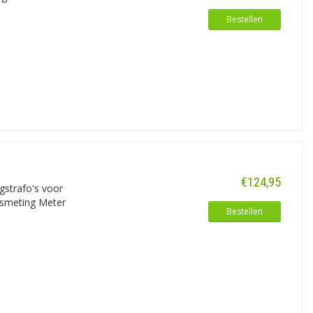
laden. Zoals ook voor laden via
Bestellen
s.nl
.
€124,95
gstrafo's voor
gsmeting Meter
Bestellen