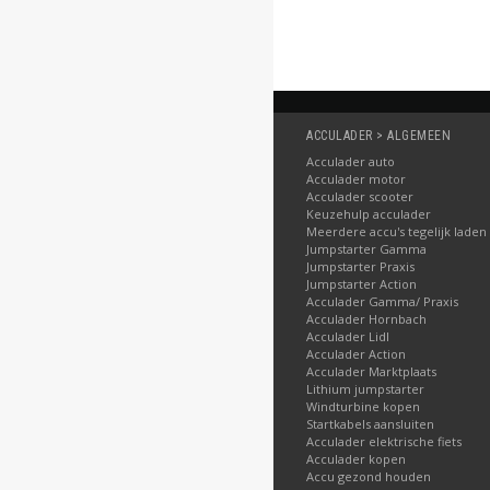
ACCULADER > ALGEMEEN
Acculader auto
Acculader motor
Acculader scooter
Keuzehulp acculader
Meerdere accu's tegelijk laden
Jumpstarter Gamma
Jumpstarter Praxis
Jumpstarter Action
Acculader Gamma/ Praxis
Acculader Hornbach
Acculader Lidl
Acculader Action
Acculader Marktplaats
Lithium jumpstarter
Windturbine kopen
Startkabels aansluiten
Acculader elektrische fiets
Acculader kopen
Accu gezond houden