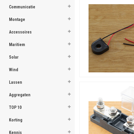
Accessoires voor CZone
Mede dankzij samenwerking 
Communicatie
met professionele accessoir
digitale schakeltechnologie
Montage
generatie energiebeheerpr
Accessoires
Maritiem
Solar
Wind
Lassen
Aggregaten
TOP 10
Korting
Kennis