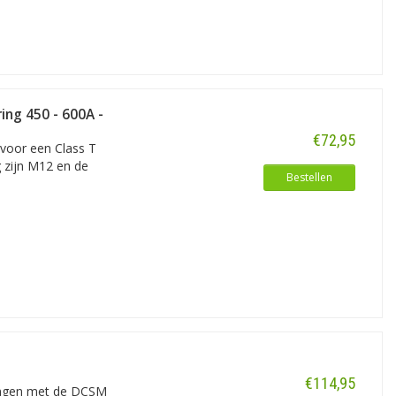
ing 450 - 600A -
€72,95
 voor een Class T
 zijn M12 en de
Bestellen
egeven ligt uw aankoop al bijna
 een ander merk is in deze webshop
 DHL en PostNL.
ankoop op Acculaders.nl vóór 22:00
alvast voor u klaar.
ortimenten aan opladers, acculaders,
er andere lasapparatuur. In deze
€114,95
ast elk elektrisch voertuig, - vaartuig
ingen met de DCSM