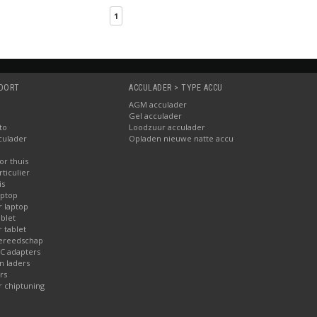
1
SOORT
ACCULADER > TYPE ACCU
AGM acculader
Gel acculader
to
Loodzuur acculader
culader
Opladen nieuwe natte accu
or thuis
ticulier
is
aptop
r laptop
blet
 tablet
gereedschap
AC adapters
 laders
rs
r chiptuning