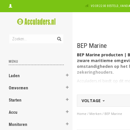
VOOR 22:00 BESTELD, VAN
BEP Marine
BEP Marine producten | 
zware maritieme omgevin
MENU
omstandigheden op het l
zekeringhouders.
Laden
Acculaders.nl biedt op dit
Omvormen
Optimaliseren gebruiker
Met veel aandacht voor innov
Starten
VOLTAGE
van de gebruikerservaring. 
BEP Marine en Samenwerk
Accu
Home
/
Merken
/
BEP Marine
BEP Marine is onderdeel va
Acculaders.nl een groot scal
Monitoren