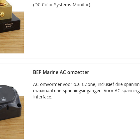
everen we alles voor montage, communicatie en monitoring rondom op
(DC Color Systems Monitor).
st BEP Marine zijn er nog veel meer uitstekende
merken op Acculader
BEP Marine AC omzetter
AC omvormer voor o.a. CZone, inclusief drie spannin
maximaal drie spanningsingangen. Voor AC spannin
Interface.