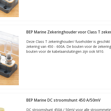
BEP Marine Zekeringhouder voor Class T zeker
M10 - M12
Deze Class T zekeringhouder/ fuseholder is geschikt
zekering van 450 - 600A. De bouten voor de zekering
bouten voor de kabelaansluitingen zijn ook M10.
oducten zijn bij ons leverbaar uit voorraad.
Tenzij anders aang
n in Beverwijk. Het online kopen van een product van BEP Marine of
aagst mogelijke prijzen. De verzending van uw bestelling gebeurt via
f direct afhalen
van BEP Marine en/of ander kwaliteitsmerk is in goede handen. Een a
n. Afhalen kan ook. Geef dit aan bij uw bestelling en we leggen deze 
l van Media 73 B.V.
Deze online shop biedt een van de grootste ass
BEP Marine DC stroomshunt 450 A/50mV
arters / boosters, accu's, accutesters, laadkabels, laadpalen en ond
e accessoires, onderdelen en aanverwante producten te vinden; voor ha
DC stroomshunt 450A / 50mV voor alle stroommet