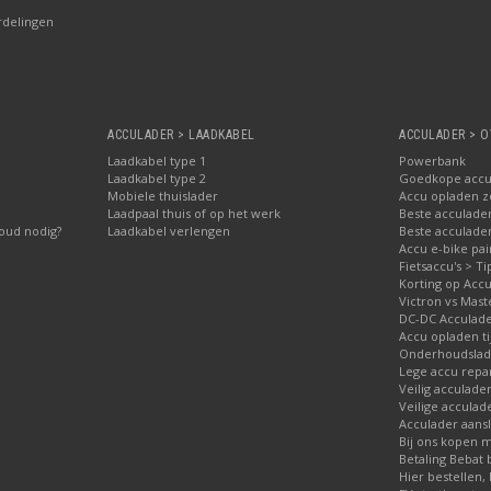
rdelingen
ACCULADER > LAADKABEL
ACCULADER > O
Laadkabel type 1
Powerbank
Laadkabel type 2
Goedkope accu
Mobiele thuislader
Accu opladen 
Laadpaal thuis of op het werk
Beste acculader
oud nodig?
Laadkabel verlengen
Beste acculade
Accu e-bike pa
Fietsaccu's > Ti
Korting op Accu
Victron vs Mast
DC-DC Acculad
Accu opladen ti
Onderhoudslade
Lege accu repa
Veilig acculade
Veilige acculad
Acculader aansl
Bij ons kopen 
Betaling Bebat 
Hier bestellen, 