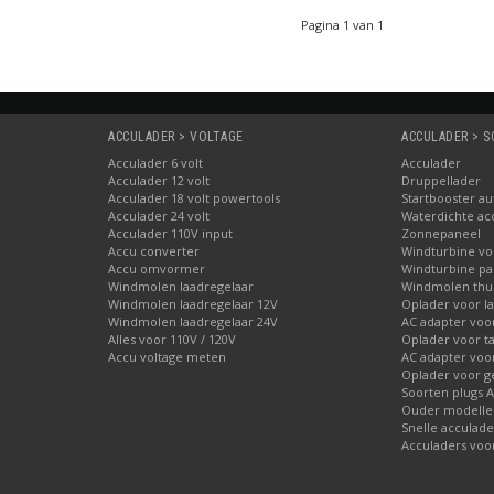
Pagina 1 van 1
ACCULADER > VOLTAGE
ACCULADER > 
Acculader 6 volt
Acculader
Acculader 12 volt
Druppellader
Acculader 18 volt powertools
Startbooster au
Acculader 24 volt
Waterdichte ac
Acculader 110V input
Zonnepaneel
Accu converter
Windturbine vo
Accu omvormer
Windturbine par
Windmolen laadregelaar
Windmolen thu
Windmolen laadregelaar 12V
Oplader voor l
Windmolen laadregelaar 24V
AC adapter voo
Alles voor 110V / 120V
Oplader voor ta
Accu voltage meten
AC adapter voor
Oplader voor 
Soorten plugs 
Ouder modellen
Snelle acculade
Acculaders voo