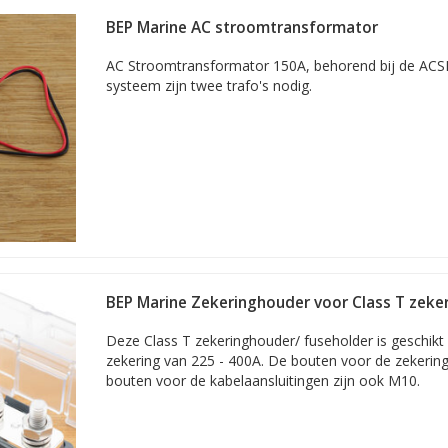
tussen BEP, Mastervolt en de andere partijen binnen Power Product
BEP Marine AC stroomtransformator
es en services rondom circuitbeveiliging, batterijen- en batterijbehe
. De ingenieurs en productmanagers van BEP zijn voortdurend bezig 
AC Stroomtransformator 150A, behorend bij de ACS
oducten, waaronder voor
CZone
.
systeem zijn twee trafo's nodig.
BEP Marine Zekeringhouder voor Class T zeker
M10
Deze Class T zekeringhouder/ fuseholder is geschikt
zekering van 225 - 400A. De bouten voor de zekering
bouten voor de kabelaansluitingen zijn ook M10.