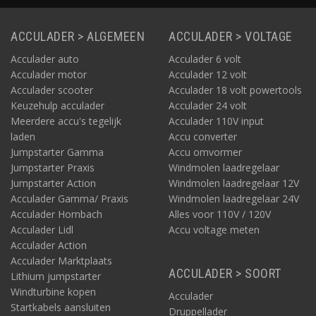
Decker producten:
Black & Decker adapter voor jumpstarter
ACCULADER > ALGEMEEN
ACCULADER > VOLTAGE
Black & Decker adapters voor powertools
Acculader auto
Black & Decker opladers voor (overig) elektrisch gereedschap
Acculader 6 volt
Black & Decker acculaders / druppelladers (onderhoudsladers)
Acculader motor
Acculader 12 volt
Black & Decker jumpstarter / booster / starthulp
Acculader scooter
Acculader 18 volt powertools
Overige producten en accessoires van dit merk. Filter o.a. op
Keuzehulp acculader
Acculader 24 volt
voltage
Meerdere accu's tegelijk
Acculader 110V input
laden
Accu converter
Jumpstarter Gamma
Accu omvormer
Black & Decker kopen op Acculaders.nl
Jumpstarter Praxis
Windmolen laadregelaar
Black & Decker producten zijn bij ons leverbaar uit eigen
Jumpstarter Action
Windmolen laadregelaar 12V
voorraad.
Tenzij anders aangegeven ligt uw aankoop nu al
Acculader Gamma/ Praxis
Windmolen laadregelaar 24V
haast verzendklaar in ons magazijn in Beverwijk. Het online
Acculader Hornbach
Alles voor 110V / 120V
kopen van een product van Black & Decker of een ander merk is
Acculader Lidl
Accu voltage meten
in deze webshop voordelig: wij hanteren de laagst mogelijke
Acculader Action
prijzen. De verzending van uw bestelling gebeurt via DHL en
Acculader Marktplaats
PostNL.
ACCULADER > SOORT
Lithium jumpstarter
Morgen laten bezorgen of direct afhalen
Windturbine kopen
Acculader
Uw pakket met product(en) van Black & Decker en/of ander
Startkabels aansluiten
Druppellader