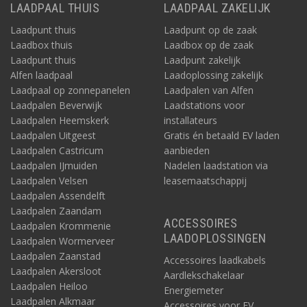
LAADPAAL THUIS
LAADPAAL ZAKELIJK
Laadpunt thuis
Laadpunt op de zaak
Laadbox thuis
Laadbox op de zaak
Laadpunt thuis
Laadpunt zakelijk
Alfen laadpaal
Laadoplossing zakelijk
Laadpaal op zonnepanelen
Laadpalen van Alfen
Laadpalen Beverwijk
Laadstations voor
Laadpalen Heemskerk
installateurs
Laadpalen Uitgeest
Gratis én betaald EV laden
Laadpalen Castricum
aanbieden
Laadpalen IJmuiden
Nadelen laadstation via
Laadpalen Velsen
leasemaatschappij
Laadpalen Assendelft
Laadpalen Zaandam
ACCESSOIRES
Laadpalen Krommenie
LAADOPLOSSINGEN
Laadpalen Wormerveer
Laadpalen Zaanstad
Accessoires laadkabels
Laadpalen Akersloot
Aardlekschakelaar
Laadpalen Heiloo
Energiemeter
Laadpalen Alkmaar
Accessoires voor EV