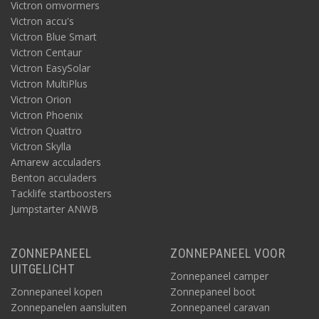
Victron omvormers
Victron accu's
Victron Blue Smart
Victron Centaur
Victron EasySolar
Victron MultiPlus
Victron Orion
Victron Phoenix
Victron Quattro
Victron Skylla
Amarew acculaders
Benton acculaders
Tacklife startboosters
Jumpstarter ANWB
ZONNEPANEEL
ZONNEPANEEL VOOR
UITGELICHT
Zonnepaneel camper
Zonnepaneel kopen
Zonnepaneel boot
Zonnepanelen aansluiten
Zonnepaneel caravan