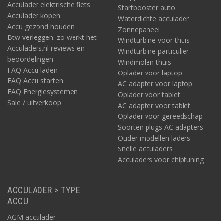
kwaliteitsmerk is in goede handen. Een aankoop op
Acculader elektrische fiets
Startbooster auto
Acculaders.nl vóór 22:00 wordt diezelfde dag verzonden. Afhalen
Acculader kopen
Waterdichte acculader
kan ook. Geef dit aan bij uw bestelling en we leggen deze alvast
Accu gezond houden
Zonnepaneel
voor u klaar.
Btw verleggen: zo werkt het
Windturbine voor thuis
Acculaders.nl, onderdeel van Media 73 B.V.,
biedt een van
Acculaders.nl reviews en
Windturbine particulier
de grootste assortimenten aan acculaders,
beoordelingen
Windmolen thuis
druppelladers, omvormers, starters / boosters, accu's,
FAQ Accu laden
Oplader voor laptop
accutesters, laadkabels, laadpalen en onder andere
FAQ Accu starten
AC adapter voor laptop
lasapparatuur.
In deze webshop zijn ook vele andere
FAQ Energiesystemen
accessoires, onderdelen en aanverwante producten te vinden;
Oplader voor tablet
Sale / uitverkoop
voor haast elk elektrisch voertuig, - vaartuig of - apparaat.
AC adapter voor tablet
Bovendien leveren we alles voor montage, communicatie en
Oplader voor gereedschap
monitoring rondom opladen. Zoals ook voor laden via zonne-
Soorten plugs AC adapters
en windenergie. Black & Decker is slechts één van de vele
Ouder modellen laders
merken op Acculaders.nl
.
Snelle acculaders
Acculaders voor chiptuning
ACCULADER > TYPE
ACCU
AGM acculader