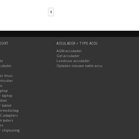
1
SOORT
ACCULADER > TYPE ACCU
AGM acculader
Gel acculader
to
Loodzuur acculader
culader
Opladen nieuwe natte accu
or thuis
ticulier
is
aptop
r laptop
blet
 tablet
gereedschap
AC adapters
 laders
rs
r chiptuning