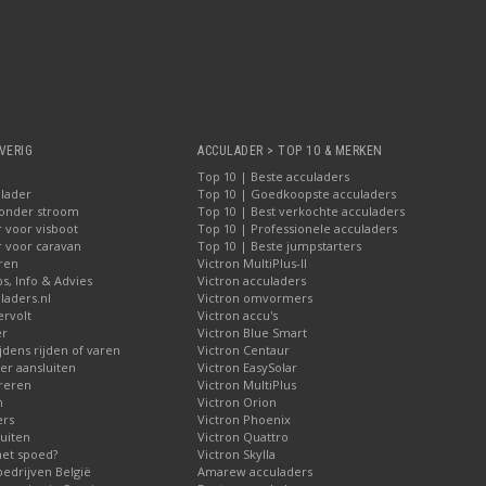
VERIG
ACCULADER > TOP 10 & MERKEN
Top 10 | Beste acculaders
lader
Top 10 | Goedkoopste acculaders
zonder stroom
Top 10 | Best verkochte acculaders
 voor visboot
Top 10 | Professionele acculaders
r voor caravan
Top 10 | Beste jumpstarters
iren
Victron MultiPlus-II
ps, Info & Advies
Victron acculaders
laders.nl
Victron omvormers
ervolt
Victron accu's
er
Victron Blue Smart
jdens rijden of varen
Victron Centaur
r aansluiten
Victron EasySolar
reren
Victron MultiPlus
n
Victron Orion
ers
Victron Phoenix
uiten
Victron Quattro
met spoed?
Victron Skylla
bedrijven België
Amarew acculaders