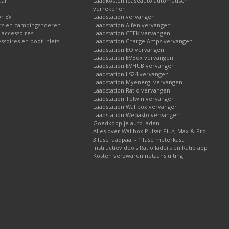
aar
Laadkosten leaseauto automatisch
verrekenen
or EV
Laadstation vervangen
rs en campingsnoeren
Laadstation Alfen vervangen
 accessoires
Laadstation CTEK vervangen
soires en boot inlets
Laadstation Charge Amps vervangen
Laadstation EO vervangen
Laadstation EVBox vervangen
Laadstation EVHUB vervangen
Laadstation LS24 vervangen
Laadstation Myenergi vervangen
Laadstation Ratio vervangen
Laadstation Telwin vervangen
Laadstation Wallbox vervangen
Laadstation Webasto vervangen
Goedkoop je auto laden
Alles over Wallbox Pulsar Plus, Max & Pro
3 fase laadpaal - 1 fase meterkast
Instructievideo's Ratio laders en Ratio app
Kosten verzwaren netaansluiting