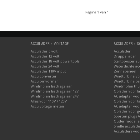
Pagina 1 van 1
ACCULADER > VOLTAGE
ACCULADER > 
Acculader 6 volt
Acculader
Acculader 12 volt
Druppellader
Acculader 18 volt powertools
Startbooster au
Acculader 24 volt
Waterdichte ac
Acculader 110V input
Zonnepaneel
Accu converter
Windturbine vo
Accu omvormer
Windturbine par
Windmolen laadregelaar
Windmolen thu
Windmolen laadregelaar 12V
Oplader voor l
Windmolen laadregelaar 24V
AC adapter voo
Alles voor 110V / 120V
Oplader voor ta
Accu voltage meten
AC adapter voor
Oplader voor 
Soorten plugs 
Ouder modellen
Snelle acculade
Acculaders voo