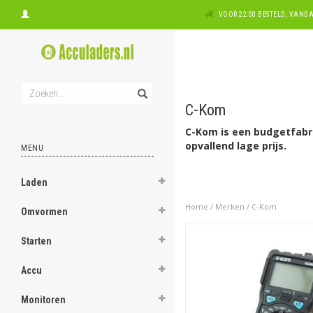
VOOR 22:00 BESTELD, VAN
C-Kom
C-Kom is een budgetfabr
opvallend lage prijs.
MENU
Laden
Home
/
Merken
/
C-Kom
Omvormen
Starten
Accu
Monitoren