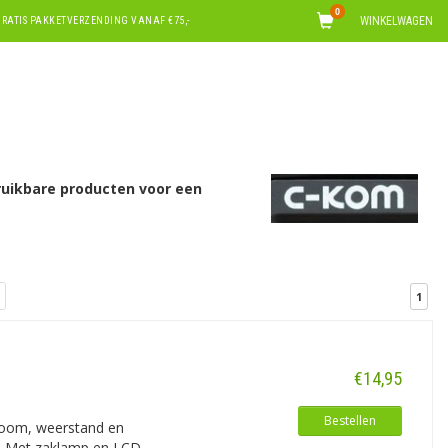
0
WINKELWAGEN
RATIS PAKKETVERZENDING VANAF €75,-
ruikbare producten voor een
1
€14,95
Bestellen
room, weerstand en
n. Met zaklamp en LCD.