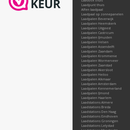
Laadbox thuis
Laadpunt thuis
Alfen laadpaal
Laadpaal op zonnepanelen
Laadpalen Beverwijk
Laadpalen Heemskerk
Laadpalen Uitgeest
Laadpalen Castricum
Laadpalen IJmuiden
Laadpalen Velsen
Laadpalen Assendelft
Laadpalen Zaandam
Laadpalen Krommenie
Laadpalen Wormerveer
Laadpalen Zaanstad
Laadpalen Akersloot
Laadpalen Heiloo
Laadpalen Alkmaar
Laadpalen Amsterdam
Laadpalen Kennemerland
Laadpalen IJmond
Laadpalen Haarlem
Laadstations Almere
Laadstations Breda
Laadstations Den Haag
Laadstations Eindhoven
Laadstations Groningen
Laadstations Lelystad