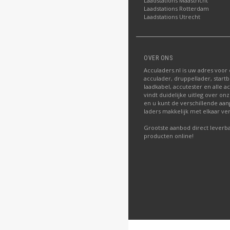
Laadstations Maastricht
Laadstations Rotterdam
Laadstations Utrecht
OVER ONS
Acculaders.nl is uw adres voor
acculader, druppellader, startb
laadkabel, accutester en alle a
vindt duidelijke uitleg over o
en u kunt de verschillende aa
laders makkelijk met elkaar ver
Grootste aanbod direct leverba
producten online!