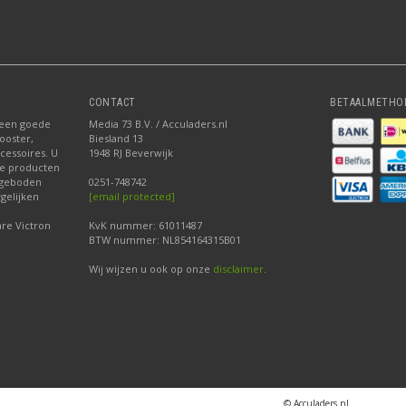
CONTACT
BETAALMETHO
 een goede
Media 73 B.V. / Acculaders.nl
ooster,
Biesland 13
ccessoires. U
1948 RJ Beverwijk
nze producten
ngeboden
0251-748742
gelijken
[email protected]
re Victron
KvK nummer: 61011487
BTW nummer: NL854164315B01
Wij wijzen u ook op onze
disclaimer
.
© Acculaders.nl