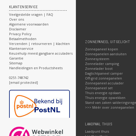
KLANTENSERVICE
Veelgestelde vragen | FAQ
Over ons
Algemene voorwaarden
Disclaimer
Privacy Policy
Betaalmethoden
ZONNEPANEEL UITGELICHT
Verzenden | retourneren | klachten
Klantenservice
Zonnepaneel kopen
Keuzehulp meest gangbare acculaders
Zonnepanelen aansluiten
Garantie
Zonnesysteem
Sitemap
Zonnelader camping
Handleidingen en Productsheets
Zonnelader boot
Daglichtpaneel camper
0251-748742
Off-grid zonnepanelen
[email protected]
Zonnepaneel acculader
Zonnepaneel set
Thuis energie opslaan
Thuis energie opwekken
Stand van zaken salderingsrege
>>> Méér over zonnepanelen
LAADPAAL THUIS
Laadpunt thuis