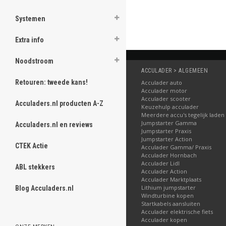
Systemen
Extra info
Noodstroom
ACCULADER > ALGEMEEN
Retouren: tweede kans!
Acculader auto
Acculader motor
Acculader scooter
Acculaders.nl producten A-Z
Keuzehulp acculader
Meerdere accu's tegelijk laden
Jumpstarter Gamma
Acculaders.nl en reviews
Jumpstarter Praxis
Jumpstarter Action
CTEK Actie
Acculader Gamma/ Praxis
Acculader Hornbach
Acculader Lidl
ABL stekkers
Acculader Action
Acculader Marktplaats
Lithium jumpstarter
Blog Acculaders.nl
Windturbine kopen
Startkabels aansluiten
Acculader elektrische fiets
Acculader kopen