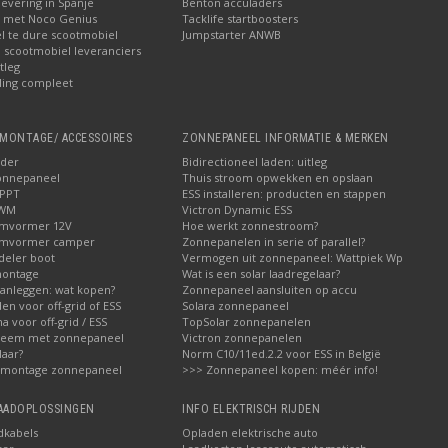
levering in Spanje
Benton acculaders
n met Noco Genius
Tacklife startboosters
el te dure scootmobiel
Jumpstarter ANWB
ij scootmobiel leveranciers
tleg
ling compleet
MONTAGE/ ACCESSOIRES
ZONNEPANEEL INFORMATIE & MERKEN
ader
Bidirectioneel laden: uitleg
onnepaneel
Thuis stroom opwekken en opslaan
MPPT
ESS installeren: producten en stappen
PWM
Victron Dynamic ESS
omvormer 12V
Hoe werkt zonnestroom?
omvormer camper
Zonnepanelen in serie of parallel?
deler boot
Vermogen uit zonnepaneel: Wattpiek Wp
montage
Wat is een solar laadregelaar?
aanleggen: wat kopen?
Zonnepaneel aansluiten op accu
den voor off-grid of ESS
Solara zonnepaneel
a voor off-grid / ESS
TopSolar zonnepanelen
steem met zonnepaneel
Victron zonnepanelen
laar?
Norm C10/11ed.2.2 voor ESS in België
 montage zonnepaneel
>>> Zonnepaneel kopen: méér info!
LAADOPLOSSINGEN
INFO ELEKTRISCH RIJDEN
dkabels
Opladen elektrische auto