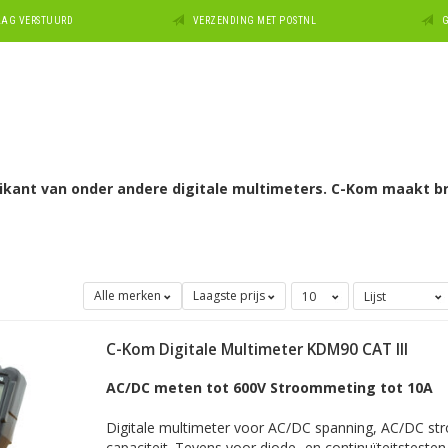
DAAG VERSTUURD
VERZENDING MET POSTNL
G
ikant van onder andere digitale multimeters. C-Kom maakt b
Alle merken
Laagste prijs
C-Kom Digitale Multimeter KDM90 CAT III
AC/DC meten tot 600V Stroommeting tot 10A
Digitale multimeter voor AC/DC spanning, AC/DC st
capaciteit. Tevens voor diode- en continuïteitsteste