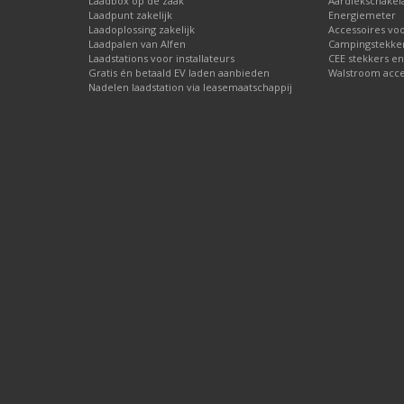
Laadbox op de zaak
Aardlekschakel
Laadpunt zakelijk
Energiemeter
Laadoplossing zakelijk
Accessoires vo
Laadpalen van Alfen
Campingstekke
Laadstations voor installateurs
CEE stekkers en
Gratis én betaald EV laden aanbieden
Walstroom acces
Nadelen laadstation via leasemaatschappij