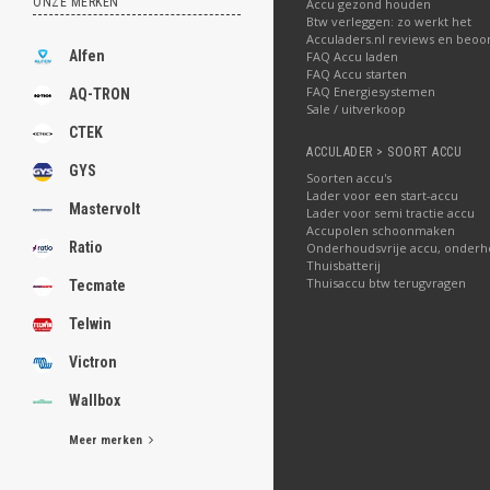
ONZE MERKEN
Accu gezond houden
Btw verleggen: zo werkt het
Acculaders.nl reviews en beoo
Alfen
FAQ Accu laden
FAQ Accu starten
FAQ Energiesystemen
AQ-TRON
Sale / uitverkoop
CTEK
ACCULADER > SOORT ACCU
GYS
Soorten accu's
Lader voor een start-accu
Mastervolt
Lader voor semi tractie accu
Accupolen schoonmaken
Ratio
Onderhoudsvrije accu, onderh
Thuisbatterij
Thuisaccu btw terugvragen
Tecmate
Telwin
Victron
Wallbox
Meer merken