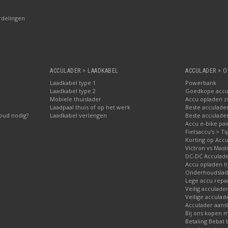
rdelingen
ACCULADER > LAADKABEL
ACCULADER > O
Laadkabel type 1
Powerbank
Laadkabel type 2
Goedkope accu
Mobiele thuislader
Accu opladen 
Laadpaal thuis of op het werk
Beste acculader
oud nodig?
Laadkabel verlengen
Beste acculade
Accu e-bike pa
Fietsaccu's > Ti
Korting op Accu
Victron vs Mast
DC-DC Acculad
Accu opladen ti
Onderhoudslade
Lege accu repa
Veilig acculade
Veilige acculad
Acculader aansl
Bij ons kopen 
Betaling Bebat 