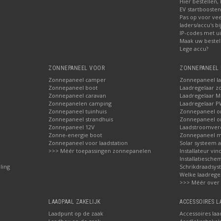
Hier bestellen, 
EV startbooste
Pas op voor ve
laders/accu's b
IP-codes met ui
Maak uw bestel
Lege accu?
ZONNEPANEEL VOOR
ZONNEPANEEL 
Zonnepaneel camper
Zonnepaneel l
Zonnepaneel boot
Laadregelaar z
Zonnepaneel caravan
Laadregelaar 
Zonnepanelen camping
Laadregelaar 
Zonnepaneel tuinhuis
Zonnepaneel 
Zonnepaneel strandhuis
Zonnepaneel 
Zonnepaneel 12V
Laadstroomver
Zonne-energie boot
Zonnepaneel 
Zonnepaneel voor laadstation
Solar systeem 
>>> Méér toepassingen zonnepanelen
Installateur vin
Installatieschem
ling
Schrikdraadsy
Welke laadrege
>>> Méér over
LAADPAAL ZAKELIJK
ACCESSOIRES 
Laadpunt op de zaak
Accessoires laa