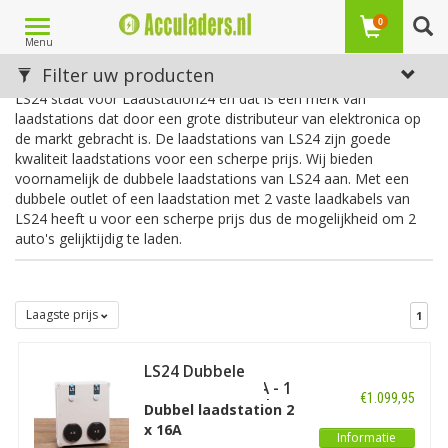
Toggle
0
Menu
navigation
LS24
Filter uw producten
LS24 staat voor Laadstation24 en dat is een merk van
laadstations dat door een grote distributeur van elektronica op
de markt gebracht is. De laadstations van LS24 zijn goede
kwaliteit laadstations voor een scherpe prijs. Wij bieden
voornamelijk de dubbele laadstations van LS24 aan. Met een
dubbele outlet of een laadstation met 2 vaste laadkabels van
LS24 heeft u voor een scherpe prijs dus de mogelijkheid om 2
auto's gelijktijdig te laden.
Laagste prijs
1
LS24 Dubbele
Laadpaal 2 x 16A - 1
€1.099,95
of 3 fase - 2 Outlets
Dubbel laadstation 2
x 16A
Informatie