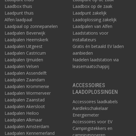
Laadbox thuis
Laadbox op de zaak
Laadpunt thuis
Laadpunt zakelijk
Alfen laadpaal
Laadoplossing zakelijk
Laadpaal op zonnepanelen
Laadpalen van Alfen
Laadpalen Beverwijk
Laadstations voor
Laadpalen Heemskerk
installateurs
Laadpalen Uitgeest
Gratis én betaald EV laden
Laadpalen Castricum
aanbieden
Laadpalen IJmuiden
Nadelen laadstation via
Laadpalen Velsen
leasemaatschappij
Laadpalen Assendelft
Laadpalen Zaandam
ACCESSOIRES
Laadpalen Krommenie
LAADOPLOSSINGEN
Laadpalen Wormerveer
Laadpalen Zaanstad
Accessoires laadkabels
Laadpalen Akersloot
Aardlekschakelaar
Laadpalen Heiloo
Energiemeter
Laadpalen Alkmaar
Accessoires voor EV
Laadpalen Amsterdam
Campingstekkers en
Laadpalen Kennemerland
campingsnoeren