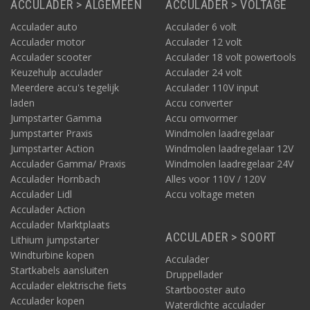
ACCULADER > ALGEMEEN
ACCULADER > VOLTAGE
Acculader auto
Acculader 6 volt
Acculader motor
Acculader 12 volt
Acculader scooter
Acculader 18 volt powertools
Keuzehulp acculader
Acculader 24 volt
Meerdere accu's tegelijk
Acculader 110V input
laden
Accu converter
Jumpstarter Gamma
Accu omvormer
Jumpstarter Praxis
Windmolen laadregelaar
Jumpstarter Action
Windmolen laadregelaar 12V
Acculader Gamma/ Praxis
Windmolen laadregelaar 24V
Acculader Hornbach
Alles voor 110V / 120V
Acculader Lidl
Accu voltage meten
Acculader Action
Acculader Marktplaats
ACCULADER > SOORT
Lithium jumpstarter
Windturbine kopen
Acculader
Startkabels aansluiten
Druppellader
Acculader elektrische fiets
Startbooster auto
Acculader kopen
Waterdichte acculader