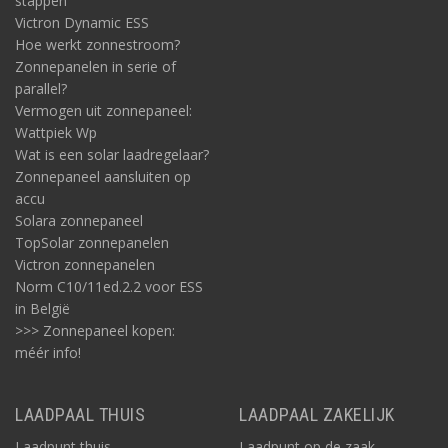
stappen
Victron Dynamic ESS
Hoe werkt zonnestroom?
Zonnepanelen in serie of
parallel?
Vermogen uit zonnepaneel:
Wattpiek Wp
Wat is een solar laadregelaar?
Zonnepaneel aansluiten op
accu
Solara zonnepaneel
TopSolar zonnepanelen
Victron zonnepanelen
Norm C10/11ed.2.2 voor ESS
in België
>>> Zonnepaneel kopen:
méér info!
LAADPAAL THUIS
LAADPAAL ZAKELIJK
Laadpunt thuis
Laadpunt op de zaak