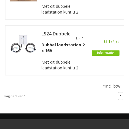
Met dit dubbele
laadstation kunt u 2
auto's gelijktijdig
opladen op 1
netaansluiting. Deze
LS24 Dubbele
dubbele laadpaal is
Laadpaal 2 x 16A - 1
uitgevoerd met 2 outlets
€1.184,95
of 3 fase - Type 2
Dubbel laadstation 2
waarop u alle typen
x 16A
elektrische auto's kunt
Informatie
opladen.
Met dit dubbele
laadstation kunt u 2
auto's gelijktijdig
opladen op 1
netaansluiting. Deze
*Incl. btw
dubbele laadpaal is
uitgevoerd met 2
Pagina 1 van 1
1
laadkabels van ieder 5
meter lang en beide een
type 2 stekker.