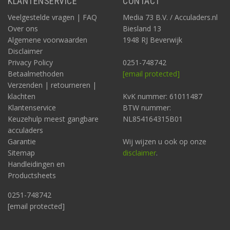
KLANTENSERVICE
CONTACT
Veelgestelde vragen | FAQ
Media 73 B.V. / Acculaders.nl
Over ons
Biesland 13
Algemene voorwaarden
1948 RJ Beverwijk
Disclaimer
Privacy Policy
0251-748742
Betaalmethoden
[email protected]
Verzenden | retourneren |
klachten
KvK nummer: 61011487
Klantenservice
BTW nummer:
Keuzehulp meest gangbare
NL854164315B01
acculaders
Garantie
Wij wijzen u ook op onze
Sitemap
disclaimer
.
Handleidingen en
Productsheets
0251-748742
[email protected]