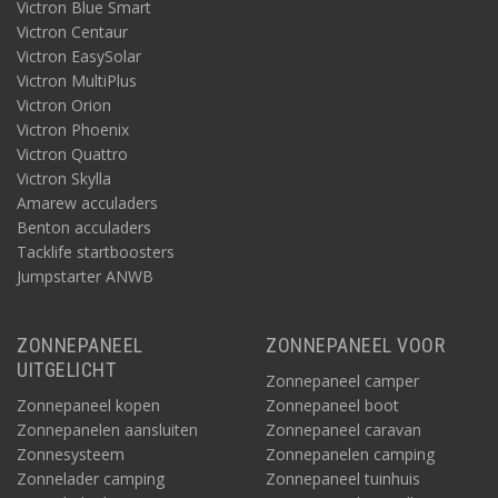
Victron Blue Smart
Victron Centaur
Victron EasySolar
Victron MultiPlus
Victron Orion
Victron Phoenix
Victron Quattro
Victron Skylla
Amarew acculaders
Benton acculaders
Tacklife startboosters
Jumpstarter ANWB
ZONNEPANEEL
ZONNEPANEEL VOOR
UITGELICHT
Zonnepaneel camper
Zonnepaneel kopen
Zonnepaneel boot
Zonnepanelen aansluiten
Zonnepaneel caravan
Zonnesysteem
Zonnepanelen camping
Zonnelader camping
Zonnepaneel tuinhuis