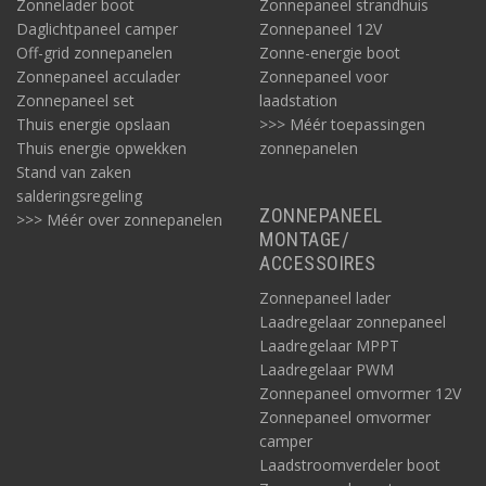
Zonnelader boot
Zonnepaneel strandhuis
Daglichtpaneel camper
Zonnepaneel 12V
Off-grid zonnepanelen
Zonne-energie boot
Zonnepaneel acculader
Zonnepaneel voor
Zonnepaneel set
laadstation
Thuis energie opslaan
>>> Méér toepassingen
Thuis energie opwekken
zonnepanelen
Stand van zaken
salderingsregeling
ZONNEPANEEL
>>> Méér over zonnepanelen
MONTAGE/
ACCESSOIRES
Zonnepaneel lader
Laadregelaar zonnepaneel
Laadregelaar MPPT
Laadregelaar PWM
Zonnepaneel omvormer 12V
Zonnepaneel omvormer
camper
Laadstroomverdeler boot