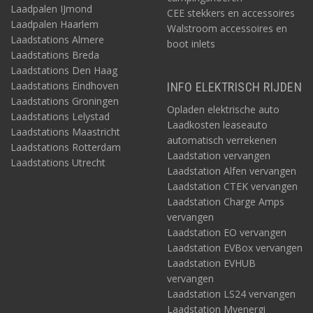
Laadpalen IJmond
CEE stekkers en accessoires
Laadpalen Haarlem
Walstroom accessoires en
Laadstations Almere
boot inlets
Laadstations Breda
Laadstations Den Haag
Laadstations Eindhoven
INFO ELEKTRISCH RIJDEN
Laadstations Groningen
Opladen elektrische auto
Laadstations Lelystad
Laadkosten leaseauto
Laadstations Maastricht
automatisch verrekenen
Laadstations Rotterdam
Laadstation vervangen
Laadstations Utrecht
Laadstation Alfen vervangen
Laadstation CTEK vervangen
Laadstation Charge Amps
vervangen
Laadstation EO vervangen
Laadstation EVBox vervangen
Laadstation EVHUB
vervangen
Laadstation LS24 vervangen
Laadstation Myenergi