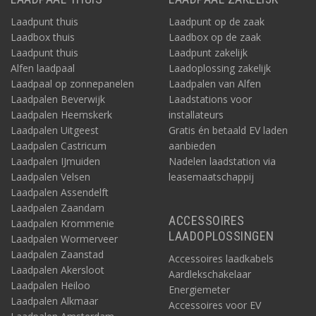
Laadpunt thuis
Laadpunt op de zaak
Laadbox thuis
Laadbox op de zaak
Laadpunt thuis
Laadpunt zakelijk
Alfen laadpaal
Laadoplossing zakelijk
Laadpaal op zonnepanelen
Laadpalen van Alfen
Laadpalen Beverwijk
Laadstations voor
Laadpalen Heemskerk
installateurs
Laadpalen Uitgeest
Gratis én betaald EV laden
Laadpalen Castricum
aanbieden
Laadpalen IJmuiden
Nadelen laadstation via
Laadpalen Velsen
leasemaatschappij
Laadpalen Assendelft
Laadpalen Zaandam
ACCESSOIRES
Laadpalen Krommenie
LAADOPLOSSINGEN
Laadpalen Wormerveer
Laadpalen Zaanstad
Accessoires laadkabels
Laadpalen Akersloot
Aardlekschakelaar
Laadpalen Heiloo
Energiemeter
Laadpalen Alkmaar
Accessoires voor EV