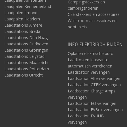
Laadpalen Amsterdam
Campingstekkers en
Laadpalen Kennemerland
campingsnoeren
Laadpalen IJmond
CEE stekkers en accessoires
Laadpalen Haarlem
Walstroom accessoires en
Laadstations Almere
boot inlets
Laadstations Breda
Laadstations Den Haag
Laadstations Eindhoven
INFO ELEKTRISCH RIJDEN
Laadstations Groningen
Opladen elektrische auto
Laadstations Lelystad
Laadkosten leaseauto
Laadstations Maastricht
automatisch verrekenen
Laadstations Rotterdam
Laadstation vervangen
Laadstations Utrecht
Laadstation Alfen vervangen
Laadstation CTEK vervangen
Laadstation Charge Amps
vervangen
Laadstation EO vervangen
Laadstation EVBox vervangen
Laadstation EVHUB
vervangen