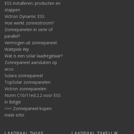
ESS installeren: producten en
stappen
Victron Dynamic ESS
Hoe werkt zonnestroom?
Zonnepanelen in serie of
parallel?
Vermogen uit zonnepaneel:
Wattpiek Wp
Wat is een solar laadregelaar?
Zonnepaneel aansluiten op
accu
Solara zonnepaneel
TopSolar zonnepanelen
Victron zonnepanelen
Norm C10/11ed.2.2 voor ESS
in België
>>> Zonnepaneel kopen:
méér info!
LAADPAAL THUIS
LAADPAAL ZAKELIJK