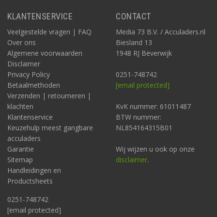
KLANTENSERVICE
CONTACT
Veelgestelde vragen | FAQ
Media 73 B.V. / Acculaders.nl
Over ons
Biesland 13
Algemene voorwaarden
1948 RJ Beverwijk
Disclaimer
Privacy Policy
0251-748742
Betaalmethoden
[email protected]
Verzenden | retourneren |
klachten
KvK nummer: 61011487
Klantenservice
BTW nummer:
Keuzehulp meest gangbare
NL854164315B01
acculaders
Garantie
Wij wijzen u ook op onze
Sitemap
disclaimer
.
Handleidingen en
Productsheets
0251-748742
[email protected]