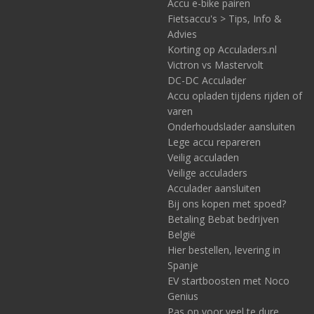
Accu e-bike pairen
Fietsaccu's > Tips, Info &
Advies
Korting op Acculaders.nl
Victron vs Mastervolt
DC-DC Acculader
Accu opladen tijdens rijden of
varen
Onderhoudslader aansluiten
Lege accu repareren
Veilig acculaden
Veilige acculaders
Acculader aansluiten
Bij ons kopen met spoed?
Betaling Bebat bedrijven
België
Hier bestellen, levering in
Spanje
EV startboosten met Noco
Genius
Pas op voor veel te dure