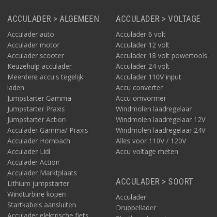
onderhoudsvrij.
ACCULADER > ALGEMEEN
ACCULADER > VOLTAGE
Acculader auto
Acculader 6 volt
Acculader motor
Acculader 12 volt
Acculader scooter
Acculader 18 volt powertools
Keuzehulp acculader
Acculader 24 volt
Meerdere accu's tegelijk
Acculader 110V input
laden
Accu converter
Jumpstarter Gamma
Accu omvormer
Jumpstarter Praxis
Windmolen laadregelaar
Jumpstarter Action
Windmolen laadregelaar 12V
Acculader Gamma/ Praxis
Windmolen laadregelaar 24V
Acculader Hornbach
Alles voor 110V / 120V
Acculader Lidl
Accu voltage meten
Acculader Action
Acculader Marktplaats
ACCULADER > SOORT
Lithium jumpstarter
Windturbine kopen
Acculader
Startkabels aansluiten
Druppellader
Acculader elektrische fiets