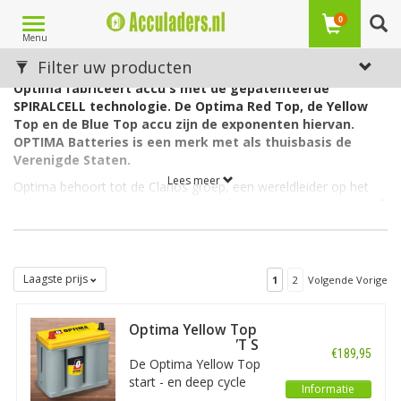
Toggle
0
Menu
navigation
Optima
Filter uw producten
Optima fabriceert accu's met de gepatenteerde
SPIRALCELL technologie. De Optima Red Top, de Yellow
Top en de Blue Top accu zijn de exponenten hiervan.
OPTIMA Batteries is een merk met als thuisbasis de
Verenigde Staten.
Lees meer
Optima behoort tot de Clarios groep, een wereldleider op het
gebied van geavanceerde energieopslagoplossingen. Het bedrijf
richt zich op de ontwikkeling en productie van nieuwe
batterijtechnologieën voor vrijwel elk type voertuig.
Clarios noemt de Optima accu’s, gebaseerd op spiraalcel-
Laagste prijs
1
2
Volgende Vorige
technologie, ‘de ultieme stroombron’.
De Optima-lijn
bestaat onder meer uit AGM-batterijen voor zowel
toepassingen op de weg, off-road als op het water.
Optima Yellow Top
12V/38Ah accu YT S
De sterke Optima spiraalcel accu’s leveren indien nodig ‘brute’
€189,95
2.7
De Optima Yellow Top
kracht en staan daarmee zelfs hun mannetje in extreme,
start - en deep cycle
agressieve omstandigheden. De Optima batterijen komen tot
Informatie
accu met SPIRALCELL