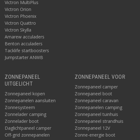
Victron MultiPlus
Victron Orion
Victron Phoenix
Victron Quattro
Victron Skylla
Amarew acculaders
Benton acculaders
Tacklife startboosters
Jumpstarter ANWB
ZONNEPANEEL
ZONNEPANEEL VOOR
UITGELICHT
Zonnepaneel camper
Zonnepaneel kopen
Zonnepaneel boot
Zonnepanelen aansluiten
Zonnepaneel caravan
Zonnesysteem
Zonnepanelen camping
Zonnelader camping
Zonnepaneel tuinhuis
Zonnelader boot
Zonnepaneel strandhuis
Daglichtpaneel camper
Zonnepaneel 12V
Off-grid zonnepanelen
Zonne-energie boot