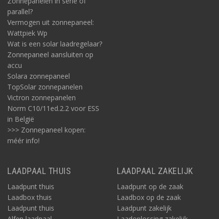
Zonnepanelen in serie of
parallel?
Vermogen uit zonnepaneel:
Wattpiek Wp
Wat is een solar laadregelaar?
Zonnepaneel aansluiten op
accu
Solara zonnepaneel
TopSolar zonnepanelen
Victron zonnepanelen
Norm C10/11ed.2.2 voor ESS
in België
>>> Zonnepaneel kopen:
méér info!
LAADPAAL THUIS
LAADPAAL ZAKELIJK
Laadpunt thuis
Laadpunt op de zaak
Laadbox thuis
Laadbox op de zaak
Laadpunt thuis
Laadpunt zakelijk
Alfen laadpaal
Laadoplossing zakelijk