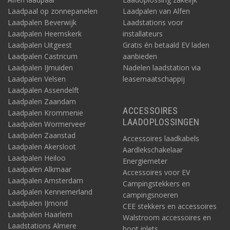
Laadpaal op zonnepanelen
Laadpalen van Alfen
Laadpalen Beverwijk
Laadstations voor
Laadpalen Heemskerk
installateurs
Laadpalen Uitgeest
Gratis én betaald EV laden
Laadpalen Castricum
aanbieden
Laadpalen IJmuiden
Nadelen laadstation via
Laadpalen Velsen
leasemaatschappij
Laadpalen Assendelft
Laadpalen Zaandam
ACCESSOIRES
Laadpalen Krommenie
LAADOPLOSSINGEN
Laadpalen Wormerveer
Laadpalen Zaanstad
Accessoires laadkabels
Laadpalen Akersloot
Aardlekschakelaar
Laadpalen Heiloo
Energiemeter
Laadpalen Alkmaar
Accessoires voor EV
Laadpalen Amsterdam
Campingstekkers en
Laadpalen Kennemerland
campingsnoeren
Laadpalen IJmond
CEE stekkers en accessoires
Laadpalen Haarlem
Walstroom accessoires en
Laadstations Almere
boot inlets