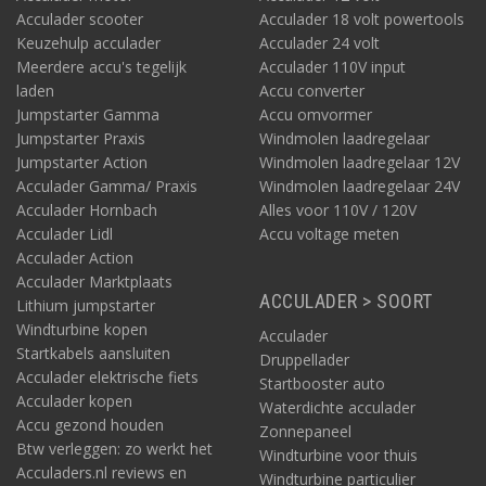
Acculader scooter
Acculader 18 volt powertools
Keuzehulp acculader
Acculader 24 volt
Meerdere accu's tegelijk
Acculader 110V input
laden
Accu converter
Jumpstarter Gamma
Accu omvormer
Jumpstarter Praxis
Windmolen laadregelaar
Jumpstarter Action
Windmolen laadregelaar 12V
Acculader Gamma/ Praxis
Windmolen laadregelaar 24V
Acculader Hornbach
Alles voor 110V / 120V
Acculader Lidl
Accu voltage meten
Acculader Action
Acculader Marktplaats
ACCULADER > SOORT
Lithium jumpstarter
Windturbine kopen
Acculader
Startkabels aansluiten
Druppellader
Acculader elektrische fiets
Startbooster auto
Acculader kopen
Waterdichte acculader
Accu gezond houden
Zonnepaneel
Btw verleggen: zo werkt het
Windturbine voor thuis
Acculaders.nl reviews en
Windturbine particulier