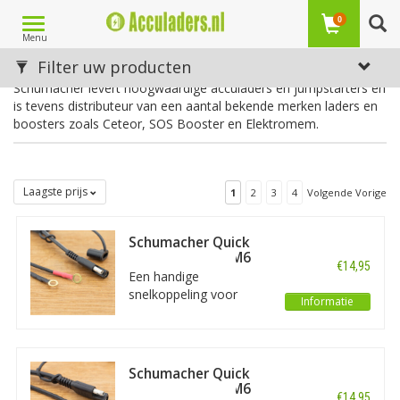
Toggle
0
Menu
navigation
Schumacher
Filter uw producten
Schumacher levert hoogwaardige acculaders en jumpstarters en
is tevens distributeur van een aantal bekende merken laders en
boosters zoals Ceteor, SOS Booster en Elektromem.
Laagste prijs
1
2
3
4
Volgende Vorige
Schumacher Quick
Connect Eyelet M6
€14,95
tot 6A
Een handige
snelkoppeling voor
Informatie
accu's die moeilijk
toegankelijk of
ingebouwd zijn. De
aansluitogen worden op
Schumacher Quick
de accu bevestigd,
Connect Eyelet M6
€14,95