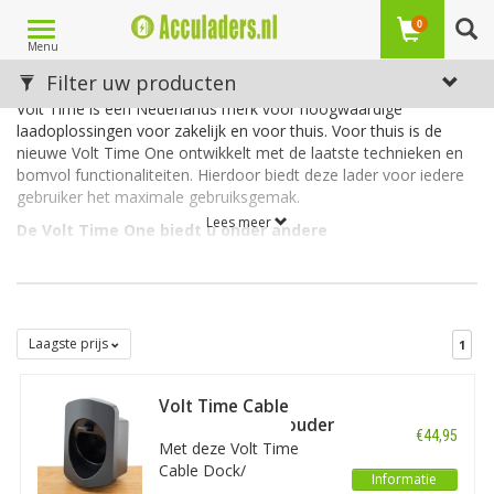
Toggle
0
Menu
navigation
Volt Time
Filter uw producten
Volt Time is een Nederlands merk voor hoogwaardige
laadoplossingen voor zakelijk en voor thuis. Voor thuis is de
nieuwe Volt Time One ontwikkelt met de laatste technieken en
bomvol functionaliteiten. Hierdoor biedt deze lader voor iedere
gebruiker het maximale gebruiksgemak.
Lees meer
De Volt Time One biedt u onder andere
Een hoogwaardige lader met app en webportaal
Slim laden op zonne-energie
Slim laden met dynamische energietarieven
Een vaste laadkabel van 7 meter lang
Laagste prijs
1
Duidelijk display
Geïntegreerde RFID-kaartscanner
OCPP & Backoffice compatibel
Volt Time Cable
Dock/ Stekkerhouder
€44,95
Met deze Volt Time
Cable Dock/
Informatie
Stekkerhouder kunt u de