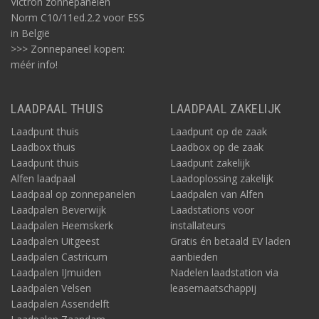
Victron zonnepanelen
Norm C10/11ed.2.2 voor ESS
in België
>>> Zonnepaneel kopen:
méér info!
LAADPAAL THUIS
LAADPAAL ZAKELIJK
Laadpunt thuis
Laadpunt op de zaak
Laadbox thuis
Laadbox op de zaak
Laadpunt thuis
Laadpunt zakelijk
Alfen laadpaal
Laadoplossing zakelijk
Laadpaal op zonnepanelen
Laadpalen van Alfen
Laadpalen Beverwijk
Laadstations voor
Laadpalen Heemskerk
installateurs
Laadpalen Uitgeest
Gratis én betaald EV laden
Laadpalen Castricum
aanbieden
Laadpalen IJmuiden
Nadelen laadstation via
Laadpalen Velsen
leasemaatschappij
Laadpalen Assendelft