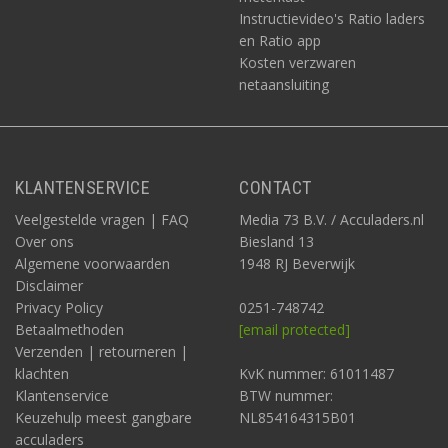
Instructievideo's Ratio laders
en Ratio app
Kosten verzwaren
netaansluiting
KLANTENSERVICE
CONTACT
Veelgestelde vragen | FAQ
Media 73 B.V. / Acculaders.nl
Over ons
Biesland 13
Algemene voorwaarden
1948 RJ Beverwijk
Disclaimer
Privacy Policy
0251-748742
Betaalmethoden
[email protected]
Verzenden | retourneren |
klachten
KvK nummer: 61011487
Klantenservice
BTW nummer:
Keuzehulp meest gangbare
NL854164315B01
acculaders