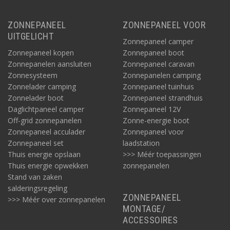
ZONNEPANEEL
ZONNEPANEEL VOOR
UITGELICHT
Zonnepaneel camper
Zonnepaneel kopen
Zonnepaneel boot
Zonnepanelen aansluiten
Zonnepaneel caravan
Zonnesysteem
Zonnepanelen camping
Zonnelader camping
Zonnepaneel tuinhuis
Zonnelader boot
Zonnepaneel strandhuis
Daglichtpaneel camper
Zonnepaneel 12V
Off-grid zonnepanelen
Zonne-energie boot
Zonnepaneel acculader
Zonnepaneel voor
Zonnepaneel set
laadstation
Thuis energie opslaan
>>> Méér toepassingen
Thuis energie opwekken
zonnepanelen
Stand van zaken
salderingsregeling
ZONNEPANEEL
>>> Méér over zonnepanelen
MONTAGE/
ACCESSOIRES