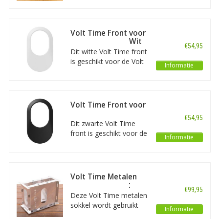
stekker van uw
laadkabel gemakkelijk
en netjes opbergen. U
Volt Time Front voor
kunt de stekker
Volt Time One - Wit
€54,95
gemakkelijk uitnemen
Dit witte Volt Time front
om het laden te
is geschikt voor de Volt
Informatie
beginnen. Deze houder
Time One. U kunt dit
is geschikt voor type 2
front gebruiken als
stekkers.
vervanging voor een
eventueel kapot front.
Volt Time Front voor
Volt Time One -
€54,95
Zwart
Dit zwarte Volt Time
front is geschikt voor de
Informatie
Volt Time One. U kunt
dit front gebruiken als
vervanging voor een
eventueel kapot front.
Volt Time Metalen
Sokkel voor Volt
€99,95
Time Laadpaal
Deze Volt Time metalen
sokkel wordt gebruikt
Informatie
voor een stabiele