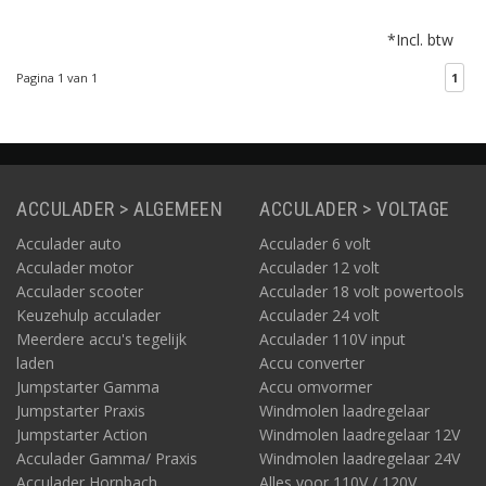
1.6j/2.0.1, Ethernet, WiFi
*Incl. btw
en 4G. Geschikt voor
professioneel
Pagina 1 van 1
1
laadbeheer,
kostenverrekening en
voorbereid op V2G.
ACCULADER > ALGEMEEN
ACCULADER > VOLTAGE
Acculader auto
Acculader 6 volt
Acculader motor
Acculader 12 volt
Acculader scooter
Acculader 18 volt powertools
Keuzehulp acculader
Acculader 24 volt
Meerdere accu's tegelijk
Acculader 110V input
laden
Accu converter
Jumpstarter Gamma
Accu omvormer
Jumpstarter Praxis
Windmolen laadregelaar
Jumpstarter Action
Windmolen laadregelaar 12V
Acculader Gamma/ Praxis
Windmolen laadregelaar 24V
Acculader Hornbach
Alles voor 110V / 120V