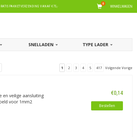
0
WINKELWAGEN
RATIS PAKKETVERZENDING VANAF €75,-
SNELLADEN
TYPE LADER
1
2
3
4
5
417
Volgende Vorige
€0,14
en veilige aansluiting
edoeld voor 1mm2
Bestellen