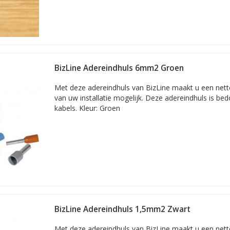
BizLine Adereindhuls 6mm2 Groen
Met deze adereindhuls van BizLine maakt u een nette 
van uw installatie mogelijk. Deze adereindhuls is b
kabels. Kleur: Groen
BizLine Adereindhuls 1,5mm2 Zwart
Met deze adereindhuls van BizLine maakt u een nette 