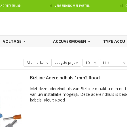
DAAG VERSTUURD
VERZENDING MET POSTNL
G
VOLTAGE
ACCUVERMOGEN
TYPE ACCU
Alle merken
Laagste prijs
BizLine Adereindhuls 1mm2 Rood
Met deze adereindhuls van BizLine maakt u een nette 
van uw installatie mogelijk. Deze adereindhuls is b
kabels. Kleur: Rood