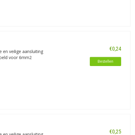
€0,24
en veilige aansluiting
edoeld voor 6mm2
Bestellen
€0,25
en veilige aansluiting