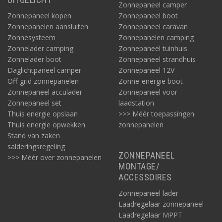
Zonnepaneel camper
Zonnepaneel kopen
Zonnepaneel boot
Zonnepanelen aansluiten
Zonnepaneel caravan
Zonnesysteem
Zonnepanelen camping
Zonnelader camping
Zonnepaneel tuinhuis
Zonnelader boot
Zonnepaneel strandhuis
Daglichtpaneel camper
Zonnepaneel 12V
Off-grid zonnepanelen
Zonne-energie boot
Zonnepaneel acculader
Zonnepaneel voor
Zonnepaneel set
laadstation
Thuis energie opslaan
>>> Méér toepassingen
Thuis energie opwekken
zonnepanelen
Stand van zaken
salderingsregeling
ZONNEPANEEL
>>> Méér over zonnepanelen
MONTAGE/
ACCESSOIRES
Zonnepaneel lader
Laadregelaar zonnepaneel
Laadregelaar MPPT