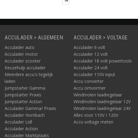
16
veelzijdigheid op het
gebied van laden. 2
voedingskabels.
ACCULADER > ALGEMEEN
ACCULADER > VOLTAGE
Acculader auto
Acculader 6 volt
Acculader motor
Acculader 12 volt
Acculader scooter
Acculader 18 volt powertools
Keuzehulp acculader
Acculader 24 volt
Meerdere accu's tegelijk
Acculader 110V input
laden
Accu converter
Jumpstarter Gamma
Accu omvormer
Jumpstarter Praxis
Windmolen laadregelaar
Jumpstarter Action
Windmolen laadregelaar 12V
Acculader Gamma/ Praxis
Windmolen laadregelaar 24V
Acculader Hornbach
Alles voor 110V / 120V
Acculader Lidl
Accu voltage meten
Acculader Action
Acculader Marktplaats