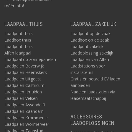
méér info!
LAADPAAL THUIS
LAADPAAL ZAKELIJK
Laadpunt thuis
Laadpunt op de zaak
Laadbox thuis
Laadbox op de zaak
Laadpunt thuis
Laadpunt zakelijk
Alfen laadpaal
Laadoplossing zakelijk
Laadpaal op zonnepanelen
Laadpalen van Alfen
Laadpalen Beverwijk
Laadstations voor
Laadpalen Heemskerk
installateurs
Laadpalen Uitgeest
Gratis én betaald EV laden
Laadpalen Castricum
aanbieden
Laadpalen IJmuiden
Nadelen laadstation via
Laadpalen Velsen
leasemaatschappij
Laadpalen Assendelft
Laadpalen Zaandam
ACCESSOIRES
Laadpalen Krommenie
LAADOPLOSSINGEN
Laadpalen Wormerveer
Laadpalen Zaanstad