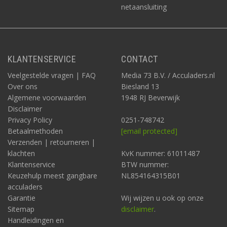
netaansluiting
KLANTENSERVICE
CONTACT
Veelgestelde vragen | FAQ
Media 73 B.V. / Acculaders.nl
Over ons
Biesland 13
Algemene voorwaarden
1948 RJ Beverwijk
Disclaimer
Privacy Policy
0251-748742
Betaalmethoden
[email protected]
Verzenden | retourneren |
klachten
KvK nummer: 61011487
Klantenservice
BTW nummer:
Keuzehulp meest gangbare
NL854164315B01
acculaders
Garantie
Wij wijzen u ook op onze
Sitemap
disclaimer
.
Handleidingen en