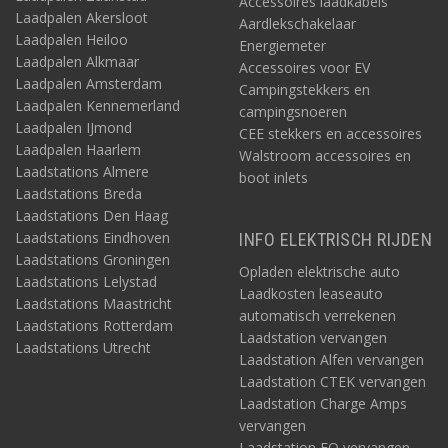
Accessoires laadkabels
Laadpalen Akersloot
Aardlekschakelaar
Laadpalen Heiloo
Energiemeter
Laadpalen Alkmaar
Accessoires voor EV
Laadpalen Amsterdam
Campingstekkers en
Laadpalen Kennemerland
campingsnoeren
Laadpalen IJmond
CEE stekkers en accessoires
Laadpalen Haarlem
Walstroom accessoires en
Laadstations Almere
boot inlets
Laadstations Breda
Laadstations Den Haag
Laadstations Eindhoven
INFO ELEKTRISCH RIJDEN
Laadstations Groningen
Opladen elektrische auto
Laadstations Lelystad
Laadkosten leaseauto
Laadstations Maastricht
automatisch verrekenen
Laadstations Rotterdam
Laadstation vervangen
Laadstations Utrecht
Laadstation Alfen vervangen
Laadstation CTEK vervangen
Laadstation Charge Amps
vervangen
Laadstation EO vervangen