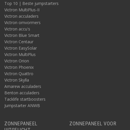
Top 10 | Beste jumpstarters
Victron MultiPlus-II
Victron acculaders
Victron omvormers
Victron accu's
Victron Blue Smart
Victron Centaur
Victron EasySolar
Victron MultiPlus
Victron Orion
Victron Phoenix
Victron Quattro
Victron Skylla
Amarew acculaders
Benton acculaders
Tacklife startboosters
Jumpstarter ANWB
ZONNEPANEEL
ZONNEPANEEL VOOR
UITGELICHT