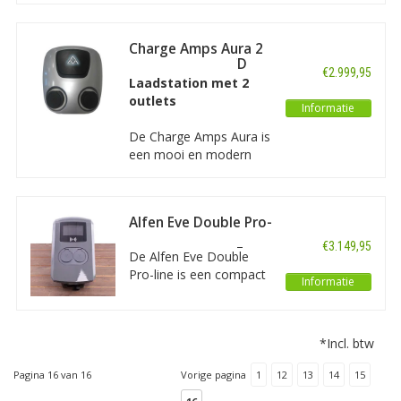
hoogwaardig 3 fase 32A
uitvoering is in de kleur
(22kW) EV laadstation.
grijs.
De Chargestorm
Charge Amps Aura 2
Connected CC3i is
x 22KW OCPP RCD
€2.999,95
uitgevoerd met 7 inch
Laadstation met 2
touchscreen, RFID, DC
outlets
Informatie
lekbeveiliging, MID
meter, mogelijkheid
De Charge Amps Aura is
voor loadbalancing en
een mooi en modern
app.
vormgegeven
laadstation met 2
outlets. Dit laadstation
Alfen Eve Double Pro-
is perfect te gebruiken
line - 3 x 32A - 2
voor openbaar of semi
€3.149,95
Sockets - RFID - E-
De Alfen Eve Double
publiek gebruik. Beide
Flux - 2
Pro-line is een compact
outlets bieden een
Voedingskabels -
Informatie
oplaadpunt met
instelbaar laadvermogen
Grijs
geavanceerde slimme
tot 22kW.
functies voor zakelijke
*Incl. btw
en huiselijke
toepassingen. Alfen
Pagina 16 van 16
Vorige pagina
1
12
13
14
15
staat bekend om zijn
kwaliteit en