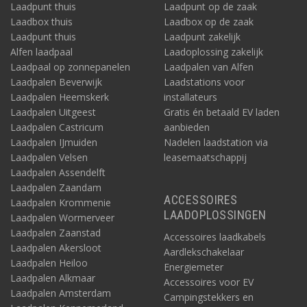
Laadpunt thuis
Laadpunt op de zaak
Laadbox thuis
Laadbox op de zaak
Laadpunt thuis
Laadpunt zakelijk
Alfen laadpaal
Laadoplossing zakelijk
Laadpaal op zonnepanelen
Laadpalen van Alfen
Laadpalen Beverwijk
Laadstations voor
Laadpalen Heemskerk
installateurs
Laadpalen Uitgeest
Gratis én betaald EV laden
Laadpalen Castricum
aanbieden
Laadpalen IJmuiden
Nadelen laadstation via
Laadpalen Velsen
leasemaatschappij
Laadpalen Assendelft
Laadpalen Zaandam
ACCESSOIRES
Laadpalen Krommenie
LAADOPLOSSINGEN
Laadpalen Wormerveer
Laadpalen Zaanstad
Accessoires laadkabels
Laadpalen Akersloot
Aardlekschakelaar
Laadpalen Heiloo
Energiemeter
Laadpalen Alkmaar
Accessoires voor EV
Laadpalen Amsterdam
Campingstekkers en