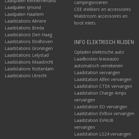
Laadpalen Kennemerland
campingsnoeren
Laadpalen IJmond
CEE stekkers en accessoires
Laadpalen Haarlem
Walstroom accessoires en
Laadstations Almere
boot inlets
Laadstations Breda
Laadstations Den Haag
Laadstations Eindhoven
INFO ELEKTRISCH RIJDEN
Laadstations Groningen
Opladen elektrische auto
Laadstations Lelystad
Laadkosten leaseauto
Laadstations Maastricht
automatisch verrekenen
Laadstations Rotterdam
Laadstation vervangen
Laadstations Utrecht
Laadstation Alfen vervangen
Laadstation CTEK vervangen
Laadstation Charge Amps
vervangen
Laadstation EO vervangen
Laadstation EVBox vervangen
Laadstation EVHUB
vervangen
Laadstation LS24 vervangen