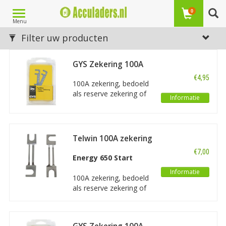
Toggle
0
Menu
navigation
Laagste prijs
Filter uw producten
1
GYS Zekering 100A
(12V-24V) (set 2
€4,95
stuks)
100A zekering, bedoeld
als reserve zekering of
Informatie
vervanging van een
doorgebrande zekering
uit een GYS Startium
330. Deze zekering
Telwin 100A zekering
ontvangt u per setje van
(2 stuks)
€7,00
2 stuks.
Energy 650 Start
Informatie
100A zekering, bedoeld
als reserve zekering of
vervanging van een
doorgebrande zekering
uit een Telwin Energy