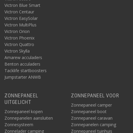
Victron Blue Smart
Victron Centaur
Victron EasySolar
Victron MultiPlus
Victron Orion
Victron Phoenix
Victron Quattro
Victron Skylla
Amarew acculaders
Benton acculaders
Tacklife startboosters
Jumpstarter ANWB
ZONNEPANEEL
ZONNEPANEEL VOOR
UITGELICHT
Zonnepaneel camper
Zonnepaneel kopen
Zonnepaneel boot
Zonnepanelen aansluiten
Zonnepaneel caravan
Zonnesysteem
Zonnepanelen camping
Zonnelader camping
Zonnepaneel tuinhuis