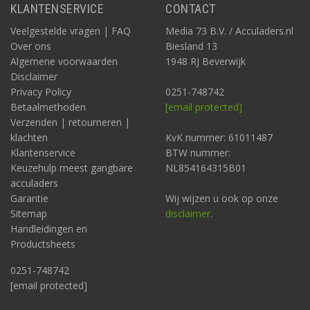
KLANTENSERVICE
CONTACT
Veelgestelde vragen | FAQ
Media 73 B.V. / Acculaders.nl
Over ons
Biesland 13
Algemene voorwaarden
1948 RJ Beverwijk
Disclaimer
Privacy Policy
0251-748742
Betaalmethoden
[email protected]
Verzenden | retourneren |
klachten
KvK nummer: 61011487
Klantenservice
BTW nummer:
Keuzehulp meest gangbare
NL854164315B01
acculaders
Garantie
Wij wijzen u ook op onze
Sitemap
disclaimer
.
Handleidingen en
Productsheets
0251-748742
[email protected]