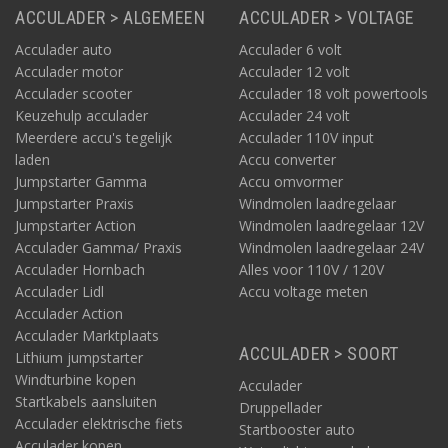
ACCULADER > ALGEMEEN
ACCULADER > VOLTAGE
Acculader auto
Acculader 6 volt
Acculader motor
Acculader 12 volt
Acculader scooter
Acculader 18 volt powertools
Keuzehulp acculader
Acculader 24 volt
Meerdere accu's tegelijk
Acculader 110V input
laden
Accu converter
Jumpstarter Gamma
Accu omvormer
Jumpstarter Praxis
Windmolen laadregelaar
Jumpstarter Action
Windmolen laadregelaar 12V
Acculader Gamma/ Praxis
Windmolen laadregelaar 24V
Acculader Hornbach
Alles voor 110V / 120V
Acculader Lidl
Accu voltage meten
Acculader Action
Acculader Marktplaats
ACCULADER > SOORT
Lithium jumpstarter
Windturbine kopen
Acculader
Startkabels aansluiten
Druppellader
Acculader elektrische fiets
Startbooster auto
Acculader kopen