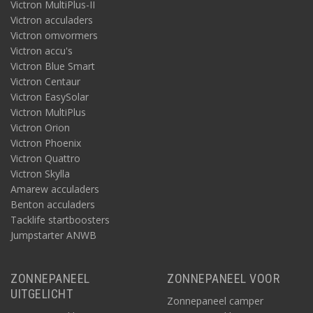
Victron MultiPlus-II
Victron acculaders
Victron omvormers
Victron accu's
Victron Blue Smart
Victron Centaur
Victron EasySolar
Victron MultiPlus
Victron Orion
Victron Phoenix
Victron Quattro
Victron Skylla
Amarew acculaders
Benton acculaders
Tacklife startboosters
Jumpstarter ANWB
ZONNEPANEEL
ZONNEPANEEL VOOR
UITGELICHT
Zonnepaneel camper