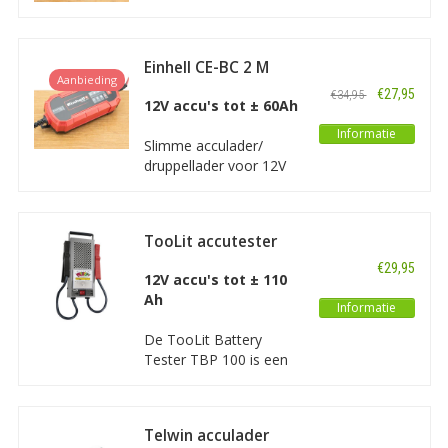
permanente accu
aansluiting sluit u aan op
uw accu waarna u een
Einhell CE-BC 2 M
aansluiting van het type
Aanbieding
Acculader /
€27,95
€34,95
SAE heeft.
Druppellader
12V accu's tot ± 60Ah
Informatie
Slimme acculader/
druppellader voor 12V
accu's van motoren,
auto's, grasmaaiers,
boten, caravans en
TooLit accutester
meer. Een volledig
TBP 100
automatische acculader
€29,95
12V accu's tot ± 110
en tevens makkelijk te
Ah
bedienen.
Informatie
De TooLit Battery
Tester TBP 100 is een
accutester voor 6V en
12V loodaccu's met
capaciteit van 20 tot
Telwin acculader
100Ah. Met drie functies: