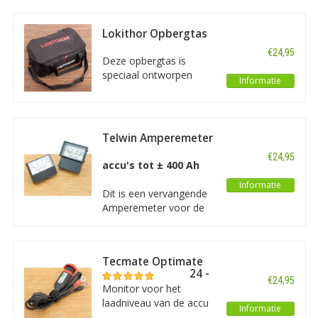
kleine auto's,
grasmaaiers, kleine
Lokithor Opbergtas
boten en meer. Een
volledig automatische
€24,95
Deze opbergtas is
acculader en tevens
speciaal ontworpen
makkelijk te bedienen.
Informatie
voor de Lokithor
AW401. Er is genoeg
ruimte voor alle
accessoires die
Telwin Amperemeter
meegeleverd worden bij
Alpine 30 Boost
€24,95
de AW401. De tas wordt
accu's tot ± 400 Ah
geleverd inclusief
Informatie
schouderband.
Dit is een vervangende
Amperemeter voor de
Telwin Alpine 30 Boost
Tecmate Optimate
accu monitor O124 -
€24,95
Eyelets - SAE
Monitor voor het
laadniveau van de accu
Informatie
en laadsysteemtest. De