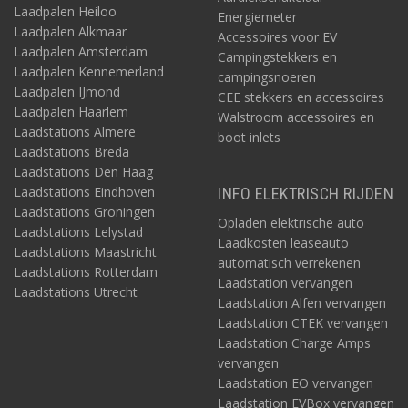
Laadpalen Heiloo
Energiemeter
Laadpalen Alkmaar
Accessoires voor EV
Laadpalen Amsterdam
Campingstekkers en
Laadpalen Kennemerland
campingsnoeren
Laadpalen IJmond
CEE stekkers en accessoires
Laadpalen Haarlem
Walstroom accessoires en
Laadstations Almere
boot inlets
Laadstations Breda
Laadstations Den Haag
Laadstations Eindhoven
INFO ELEKTRISCH RIJDEN
Laadstations Groningen
Opladen elektrische auto
Laadstations Lelystad
Laadkosten leaseauto
Laadstations Maastricht
automatisch verrekenen
Laadstations Rotterdam
Laadstation vervangen
Laadstations Utrecht
Laadstation Alfen vervangen
Laadstation CTEK vervangen
Laadstation Charge Amps
vervangen
Laadstation EO vervangen
Laadstation EVBox vervangen