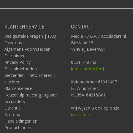
KLANTENSERVICE
CONTACT
Veelgestelde vragen | FAQ
Media 73 B.V. / Acculaders.nl
Over ons
Biesland 13
Algemene voorwaarden
1948 RJ Beverwijk
Disclaimer
Privacy Policy
0251-748742
Betaalmethoden
[email protected]
Verzenden | retourneren |
klachten
KvK nummer: 61011487
Klantenservice
BTW nummer:
Keuzehulp meest gangbare
NL854164315B01
acculaders
Garantie
Wij wijzen u ook op onze
Sitemap
disclaimer
.
Handleidingen en
Productsheets