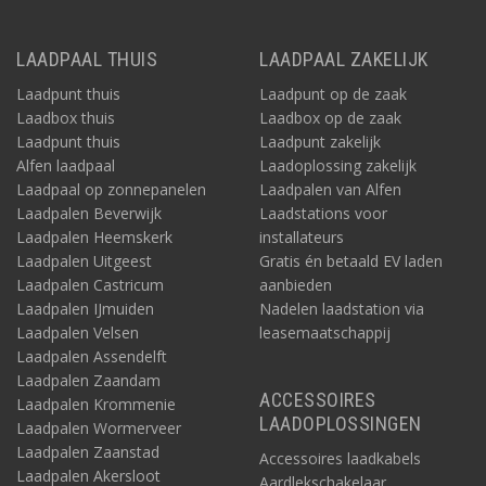
LAADPAAL THUIS
LAADPAAL ZAKELIJK
Laadpunt thuis
Laadpunt op de zaak
Laadbox thuis
Laadbox op de zaak
Laadpunt thuis
Laadpunt zakelijk
Alfen laadpaal
Laadoplossing zakelijk
Laadpaal op zonnepanelen
Laadpalen van Alfen
Laadpalen Beverwijk
Laadstations voor
Laadpalen Heemskerk
installateurs
Laadpalen Uitgeest
Gratis én betaald EV laden
Laadpalen Castricum
aanbieden
Laadpalen IJmuiden
Nadelen laadstation via
Laadpalen Velsen
leasemaatschappij
Laadpalen Assendelft
Laadpalen Zaandam
ACCESSOIRES
Laadpalen Krommenie
LAADOPLOSSINGEN
Laadpalen Wormerveer
Laadpalen Zaanstad
Accessoires laadkabels
Laadpalen Akersloot
Aardlekschakelaar