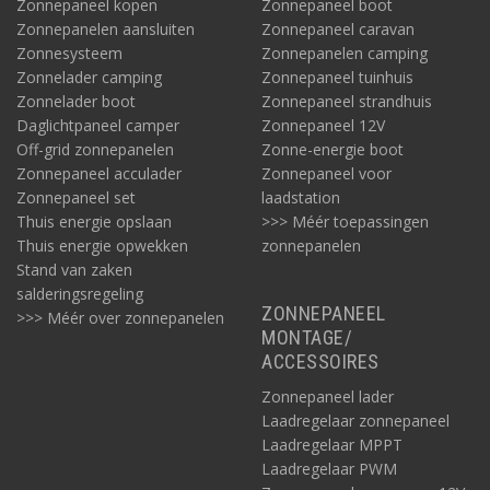
Zonnepaneel kopen
Zonnepaneel boot
Zonnepanelen aansluiten
Zonnepaneel caravan
Zonnesysteem
Zonnepanelen camping
Zonnelader camping
Zonnepaneel tuinhuis
Zonnelader boot
Zonnepaneel strandhuis
Daglichtpaneel camper
Zonnepaneel 12V
Off-grid zonnepanelen
Zonne-energie boot
Zonnepaneel acculader
Zonnepaneel voor
Zonnepaneel set
laadstation
Thuis energie opslaan
>>> Méér toepassingen
Thuis energie opwekken
zonnepanelen
Stand van zaken
salderingsregeling
ZONNEPANEEL
>>> Méér over zonnepanelen
MONTAGE/
ACCESSOIRES
Zonnepaneel lader
Laadregelaar zonnepaneel
Laadregelaar MPPT
Laadregelaar PWM