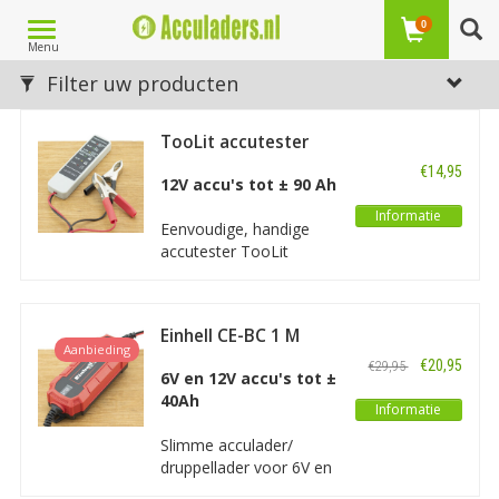
Toggle
0
Menu
navigation
Laagste prijs
Filter uw producten
1
2
3
4
5
24
Volgende Vorige
TooLit accutester
BT001
€14,95
12V accu's tot ± 90 Ah
Informatie
Eenvoudige, handige
accutester TooLit
Battery Tester BT001
met LED aanduiding.
Voor test van 12V
Einhell CE-BC 1 M
batterijen en dynamo
Aanbieding
Acculader /
van de auto.
€20,95
€29,95
Druppellader
6V en 12V accu's tot ±
40Ah
Informatie
Slimme acculader/
druppellader voor 6V en
12V accu's van motoren,