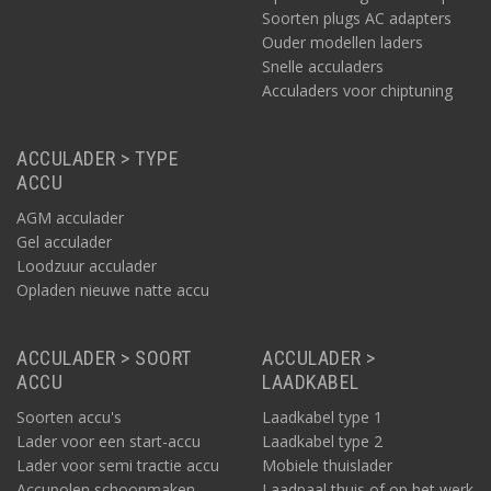
Soorten plugs AC adapters
Ouder modellen laders
Snelle acculaders
Acculaders voor chiptuning
ACCULADER > TYPE
ACCU
AGM acculader
Gel acculader
Loodzuur acculader
Opladen nieuwe natte accu
ACCULADER > SOORT
ACCULADER >
ACCU
LAADKABEL
Soorten accu's
Laadkabel type 1
Lader voor een start-accu
Laadkabel type 2
Lader voor semi tractie accu
Mobiele thuislader
Accupolen schoonmaken
Laadpaal thuis of op het werk