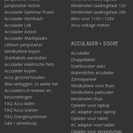
Jumpstarter Action
Windmolen laadregelaar 12V
Acculader Gamma/ Praxis
Windmolen laadregelaar 24V
Acculader Hornbach
Alles voor 110V / 120V
Acculader Lidl
Accu voltage meten
Acculader Action
Acculader Marktplaats
ACCULADER > SOORT
Lithium jumpstarter
Windturbine kopen
Acculader
Startkabels aansluiten
Druppellader
Acculader elektrische fiets
Startbooster auto
Acculader kopen
Waterdichte acculader
Accu gezond houden
Zonnepaneel
Btw verleggen: zo werkt het
Windturbine voor thuis
Acculaders.nl reviews en
Windturbine particulier
beoordelingen
Windmolen thuis
FAQ Accu laden
Oplader voor laptop
FAQ Accu starten
AC adapter voor laptop
FAQ Energiesystemen
Oplader voor tablet
Sale / uitverkoop
AC adapter voor tablet
Oplader voor gereedschap