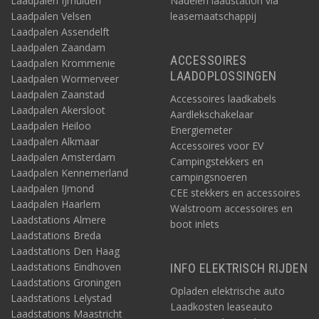
Laadpalen IJmuiden
Nadelen laadstation via
Laadpalen Velsen
leasemaatschappij
Laadpalen Assendelft
Laadpalen Zaandam
ACCESSOIRES
Laadpalen Krommenie
LAADOPLOSSINGEN
Laadpalen Wormerveer
Laadpalen Zaanstad
Accessoires laadkabels
Laadpalen Akersloot
Aardlekschakelaar
Laadpalen Heiloo
Energiemeter
Laadpalen Alkmaar
Accessoires voor EV
Laadpalen Amsterdam
Campingstekkers en
Laadpalen Kennemerland
campingsnoeren
Laadpalen IJmond
CEE stekkers en accessoires
Laadpalen Haarlem
Walstroom accessoires en
Laadstations Almere
boot inlets
Laadstations Breda
Laadstations Den Haag
Laadstations Eindhoven
INFO ELEKTRISCH RIJDEN
Laadstations Groningen
Opladen elektrische auto
Laadstations Lelystad
Laadkosten leaseauto
Laadstations Maastricht