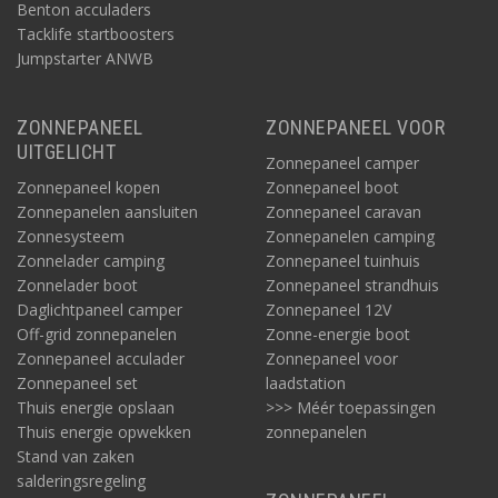
Benton acculaders
Tacklife startboosters
Jumpstarter ANWB
ZONNEPANEEL
ZONNEPANEEL VOOR
UITGELICHT
Zonnepaneel camper
Zonnepaneel kopen
Zonnepaneel boot
Zonnepanelen aansluiten
Zonnepaneel caravan
Zonnesysteem
Zonnepanelen camping
Zonnelader camping
Zonnepaneel tuinhuis
Zonnelader boot
Zonnepaneel strandhuis
Daglichtpaneel camper
Zonnepaneel 12V
Off-grid zonnepanelen
Zonne-energie boot
Zonnepaneel acculader
Zonnepaneel voor
Zonnepaneel set
laadstation
Thuis energie opslaan
>>> Méér toepassingen
Thuis energie opwekken
zonnepanelen
Stand van zaken
salderingsregeling