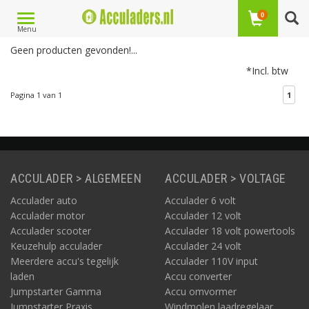
Toggle
0
Laagste prijs
1
Menu
navigation
Geen producten gevonden!...
*Incl. btw
Pagina 1 van 1
1
ACCULADER > ALGEMEEN
ACCULADER > VOLTAGE
Acculader auto
Acculader 6 volt
Acculader motor
Acculader 12 volt
Acculader scooter
Acculader 18 volt powertools
Keuzehulp acculader
Acculader 24 volt
Meerdere accu's tegelijk
Acculader 110V input
laden
Accu converter
Jumpstarter Gamma
Accu omvormer
Jumpstarter Praxis
Windmolen laadregelaar