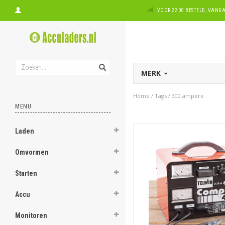
VOOR 22:00 BESTELD, VAN
MERK
Home
/
Tags
/
300 ampère
MENU
Laden
Omvormen
Starten
Accu
Monitoren