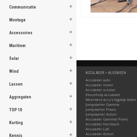
Communicatie
Montage
Accessoires
Maritiem
Solar
Wind
ACCULADER > ALGEMEEN
Acculader auto
Lassen
Acculader motor
Acculader scooter
Keuzehulp acculader
Aggregaten
Meerdere accu's tegelijk laden
Jumpstarter Gamma
Jumpstarter Praxis
TOP 10
Jumpstarter Action
Acculader Gamma/ Praxis
Korting
Acculader Hornbach
Acculader Lidl
Acculader Action
Kennis