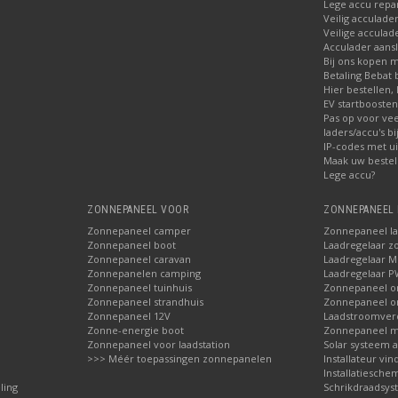
Lege accu repa
Veilig acculade
Veilige acculad
Acculader aansl
Bij ons kopen 
Betaling Bebat 
Hier bestellen, 
EV startbooste
Pas op voor ve
laders/accu's b
IP-codes met ui
Maak uw bestel
Lege accu?
ZONNEPANEEL VOOR
ZONNEPANEEL 
Zonnepaneel camper
Zonnepaneel l
Zonnepaneel boot
Laadregelaar z
Zonnepaneel caravan
Laadregelaar 
Zonnepanelen camping
Laadregelaar 
Zonnepaneel tuinhuis
Zonnepaneel 
Zonnepaneel strandhuis
Zonnepaneel 
Zonnepaneel 12V
Laadstroomver
Zonne-energie boot
Zonnepaneel 
Zonnepaneel voor laadstation
Solar systeem 
>>> Méér toepassingen zonnepanelen
Installateur vin
Installatieschem
ling
Schrikdraadsy