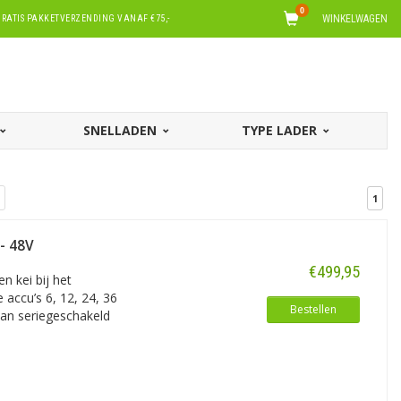
0
WINKELWAGEN
RATIS PAKKETVERZENDING VANAF €75,-
SNELLADEN
TYPE LADER
1
- 48V
€499,95
n kei bij het
 accu’s 6, 12, 24, 36
Bestellen
an seriegeschakeld