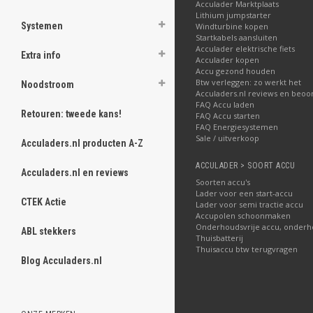
Acculader Marktplaats
Lithium jumpstarter
Systemen
Windturbine kopen
Startkabels aansluiten
Acculader elektrische fiets
Extra info
Acculader kopen
Accu gezond houden
Btw verleggen: zo werkt het
Noodstroom
Acculaders.nl reviews en beoo
FAQ Accu laden
Retouren: tweede kans!
FAQ Accu starten
FAQ Energiesystemen
Sale / uitverkoop
Acculaders.nl producten A-Z
ACCULADER > SOORT ACCU
Acculaders.nl en reviews
Soorten accu's
Lader voor een start-accu
CTEK Actie
Lader voor semi tractie accu
Accupolen schoonmaken
Onderhoudsvrije accu, onderh
ABL stekkers
Thuisbatterij
Thuisaccu btw terugvragen
Blog Acculaders.nl