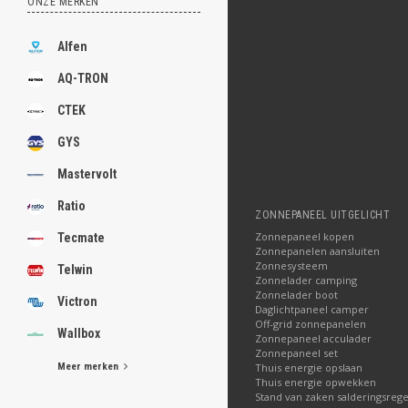
ONZE MERKEN
Alfen
AQ-TRON
CTEK
GYS
Mastervolt
Ratio
ZONNEPANEEL UITGELICHT
Zonnepaneel kopen
Tecmate
Zonnepanelen aansluiten
Zonnesysteem
Telwin
Zonnelader camping
Zonnelader boot
Victron
Daglichtpaneel camper
Off-grid zonnepanelen
Wallbox
Zonnepaneel acculader
Zonnepaneel set
Meer merken
Thuis energie opslaan
Thuis energie opwekken
Stand van zaken salderingsrege