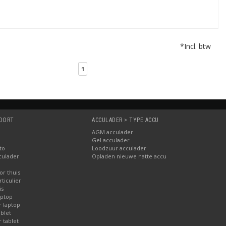
*Incl. btw
1
SOORT
ACCULADER > TYPE ACCU
AGM acculader
Gel acculader
to
Loodzuur acculader
culader
Opladen nieuwe natte accu
or thuis
ticulier
is
aptop
r laptop
blet
 tablet