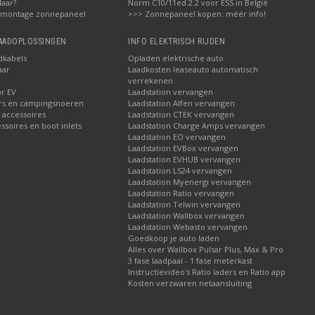
laar?
Norm C10/11ed.2.2 voor ESS in België
 montage zonnepaneel
>>> Zonnepaneel kopen: méér info!
LAADOPLOSSINGEN
INFO ELEKTRISCH RIJDEN
dkabels
Opladen elektrische auto
aar
Laadkosten leaseauto automatisch
verrekenen
or EV
Laadstation vervangen
rs en campingsnoeren
Laadstation Alfen vervangen
 accessoires
Laadstation CTEK vervangen
soires en boot inlets
Laadstation Charge Amps vervangen
Laadstation EO vervangen
Laadstation EVBox vervangen
Laadstation EVHUB vervangen
Laadstation LS24 vervangen
Laadstation Myenergi vervangen
Laadstation Ratio vervangen
Laadstation Telwin vervangen
Laadstation Wallbox vervangen
Laadstation Webasto vervangen
Goedkoop je auto laden
Alles over Wallbox Pulsar Plus, Max & Pro
3 fase laadpaal - 1 fase meterkast
Instructievideo's Ratio laders en Ratio app
Kosten verzwaren netaansluiting