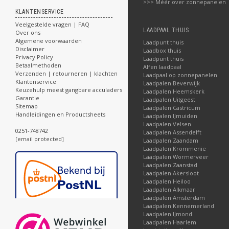
>>> Méér over zonnepanelen
KLANTENSERVICE
Veelgestelde vragen | FAQ
LAADPAAL THUIS
Over ons
Algemene voorwaarden
Laadpunt thuis
Disclaimer
Laadbox thuis
Privacy Policy
Laadpunt thuis
Betaalmethoden
Alfen laadpaal
Verzenden | retourneren | klachten
Laadpaal op zonnepanelen
Klantenservice
Laadpalen Beverwijk
Keuzehulp meest gangbare acculaders
Laadpalen Heemskerk
Garantie
Laadpalen Uitgeest
Sitemap
Laadpalen Castricum
Handleidingen en Productsheets
Laadpalen IJmuiden
Laadpalen Velsen
0251-748742
Laadpalen Assendelft
[email protected]
Laadpalen Zaandam
Laadpalen Krommenie
Laadpalen Wormerveer
Laadpalen Zaanstad
Laadpalen Akersloot
Laadpalen Heiloo
Laadpalen Alkmaar
Laadpalen Amsterdam
Laadpalen Kennemerland
Laadpalen IJmond
Laadpalen Haarlem