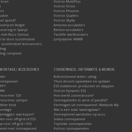
reren
Victron MultiPlus
n
Victron Orion
ers
Victron Phoenix
uiten
Victron Quattro
met spoed?
Victron Skylla
bedrijven België
Amarew acculaders
levering in Spanje
Benton acculaders
n met Noco Genius
Tacklife startboosters
el te dure scootmobiel
Jumpstarter ANWB
ij scootmobiel leveranciers
tleg
ling compleet
MONTAGE/ ACCESSOIRES
ZONNEPANEEL INFORMATIE & MERKEN
ader
Bidirectioneel laden: uitleg
onnepaneel
Thuis stroom opwekken en opslaan
MPPT
ESS installeren: producten en stappen
PWM
Victron Dynamic ESS
omvormer 12V
Hoe werkt zonnestroom?
omvormer camper
Zonnepanelen in serie of parallel?
deler boot
Vermogen uit zonnepaneel: Wattpiek Wp
montage
Wat is een solar laadregelaar?
aanleggen: wat kopen?
Zonnepaneel aansluiten op accu
den voor off-grid of ESS
Solara zonnepaneel
a voor off-grid / ESS
TopSolar zonnepanelen
steem met zonnepaneel
Victron zonnepanelen