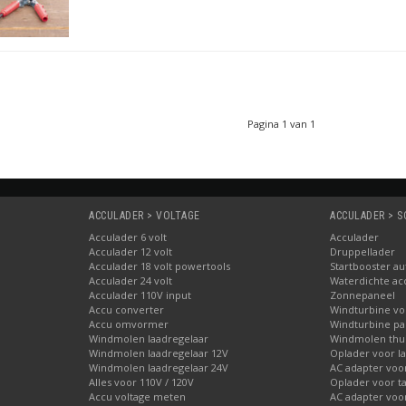
Pagina 1 van 1
ACCULADER > VOLTAGE
ACCULADER > 
Acculader 6 volt
Acculader
Acculader 12 volt
Druppellader
Acculader 18 volt powertools
Startbooster au
Acculader 24 volt
Waterdichte ac
Acculader 110V input
Zonnepaneel
Accu converter
Windturbine vo
Accu omvormer
Windturbine par
Windmolen laadregelaar
Windmolen thu
Windmolen laadregelaar 12V
Oplader voor l
Windmolen laadregelaar 24V
AC adapter voo
Alles voor 110V / 120V
Oplader voor ta
Accu voltage meten
AC adapter voor