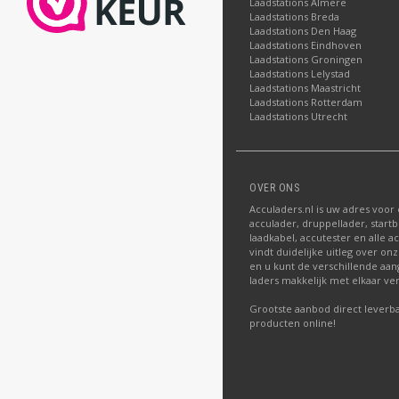
Laadstations Almere
Laadstations Breda
Laadstations Den Haag
Laadstations Eindhoven
Laadstations Groningen
Laadstations Lelystad
Laadstations Maastricht
Laadstations Rotterdam
Laadstations Utrecht
OVER ONS
Acculaders.nl is uw adres voor
acculader, druppellader, startb
laadkabel, accutester en alle a
vindt duidelijke uitleg over o
en u kunt de verschillende aa
laders makkelijk met elkaar ver
Grootste aanbod direct leverba
producten online!