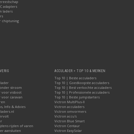
gereedschap
AC adapters
 laders
rs
r chiptuning
VERIG
ACCULADER > TOP 10 & MERKEN
Top 10 | Beste acculaders
lader
Top 10 | Goedkoopste acculaders
zonder stroom
Top 10 | Best verkochte acculaders
 voor visboot
Top 10 | Professionele acculaders
r voor caravan
Top 10 | Beste jumpstarters
iren
Victron MultiPlus-II
ps, Info & Advies
Victron acculaders
laders.nl
Victron omvormers
ervolt
Victron accu's
er
Victron Blue Smart
jdens rijden of varen
Victron Centaur
r aansluiten
Victron EasySolar