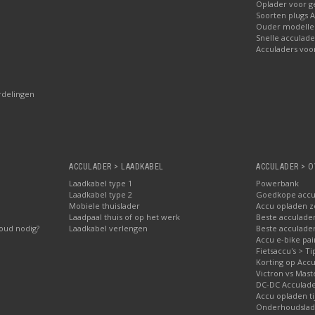
Oplader voor 
Soorten plugs 
Ouder modellen
Snelle acculade
Acculaders voo
rdelingen
ACCULADER > LAADKABEL
ACCULADER > O
Laadkabel type 1
Powerbank
Laadkabel type 2
Goedkope accu
Mobiele thuislader
Accu opladen 
Laadpaal thuis of op het werk
Beste acculader
oud nodig?
Laadkabel verlengen
Beste acculade
Accu e-bike pa
Fietsaccu's > Ti
Korting op Accu
Victron vs Mast
DC-DC Acculad
Accu opladen ti
Onderhoudslade