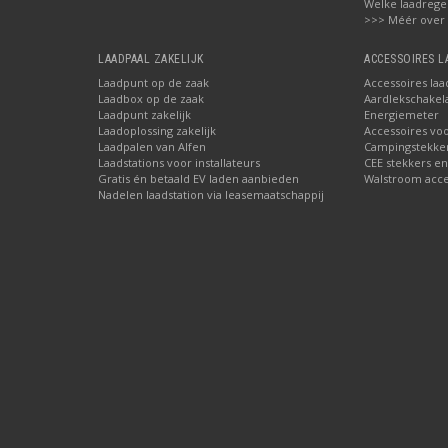
Welke laadrege
>>> Méér over
LAADPAAL ZAKELIJK
ACCESSOIRES 
Laadpunt op de zaak
Accessoires laa
Laadbox op de zaak
Aardlekschakel
Laadpunt zakelijk
Energiemeter
Laadoplossing zakelijk
Accessoires vo
Laadpalen van Alfen
Campingstekke
Laadstations voor installateurs
CEE stekkers en
Gratis én betaald EV laden aanbieden
Walstroom acces
Nadelen laadstation via leasemaatschappij