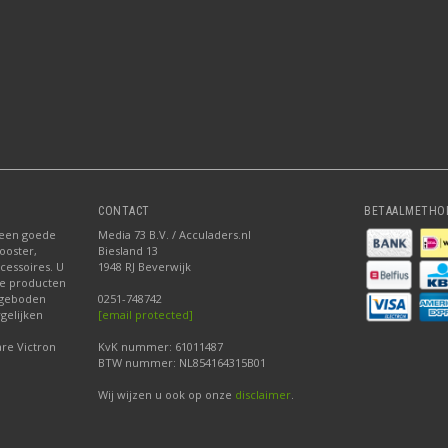
CONTACT
BETAALMETHO
 een goede
Media 73 B.V. / Acculaders.nl
ooster,
Biesland 13
ccessoires. U
1948 RJ Beverwijk
nze producten
ngeboden
0251-748742
gelijken
[email protected]
re Victron
KvK nummer: 61011487
BTW nummer: NL854164315B01
Wij wijzen u ook op onze
disclaimer
.