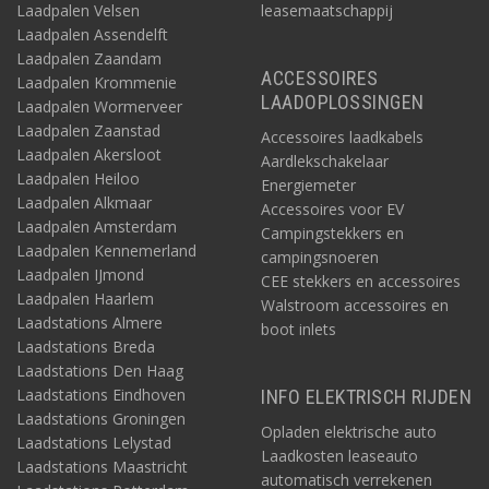
Laadpalen Velsen
leasemaatschappij
Laadpalen Assendelft
Laadpalen Zaandam
ACCESSOIRES
Laadpalen Krommenie
LAADOPLOSSINGEN
Laadpalen Wormerveer
Laadpalen Zaanstad
Accessoires laadkabels
Laadpalen Akersloot
Aardlekschakelaar
Laadpalen Heiloo
Energiemeter
Laadpalen Alkmaar
Accessoires voor EV
Laadpalen Amsterdam
Campingstekkers en
Laadpalen Kennemerland
campingsnoeren
Laadpalen IJmond
CEE stekkers en accessoires
Laadpalen Haarlem
Walstroom accessoires en
Laadstations Almere
boot inlets
Laadstations Breda
Laadstations Den Haag
Laadstations Eindhoven
INFO ELEKTRISCH RIJDEN
Laadstations Groningen
Opladen elektrische auto
Laadstations Lelystad
Laadkosten leaseauto
Laadstations Maastricht
automatisch verrekenen