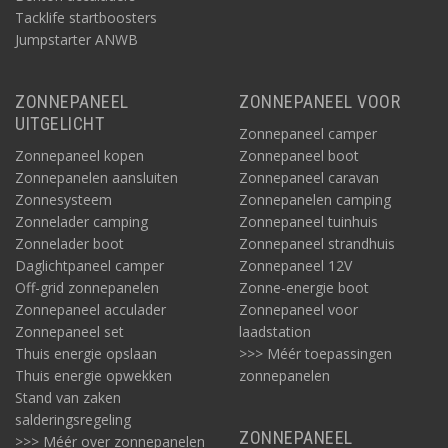
Tacklife startboosters
Jumpstarter ANWB
ZONNEPANEEL
ZONNEPANEEL VOOR
UITGELICHT
Zonnepaneel camper
Zonnepaneel kopen
Zonnepaneel boot
Zonnepanelen aansluiten
Zonnepaneel caravan
Zonnesysteem
Zonnepanelen camping
Zonnelader camping
Zonnepaneel tuinhuis
Zonnelader boot
Zonnepaneel strandhuis
Daglichtpaneel camper
Zonnepaneel 12V
Off-grid zonnepanelen
Zonne-energie boot
Zonnepaneel acculader
Zonnepaneel voor
Zonnepaneel set
laadstation
Thuis energie opslaan
>>> Méér toepassingen
Thuis energie opwekken
zonnepanelen
Stand van zaken
salderingsregeling
ZONNEPANEEL
>>> Méér over zonnepanelen