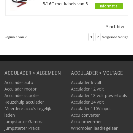
uw voertuig of vaartuig
5/16C met kabels van 5
Informatie
is bevestigd. Dit type
meter is een mooie
kabel is de Marine
uitbreiding voor uw
uitvoering.
CTEK MXTS 40 en MXTS
*Incl. btw
70. U bent met deze
verlengde kabels
Pagina 1 van 2
1
2
Volgende Vorige
flexibeler in de plaatsing
van de machine ten
opzichte van net
voertuig.
ACCULADER > ALGEMEEN
ACCULADER > VOLTAGE
Acculader auto
Acculader 6 volt
Acculader motor
Acculader 12 volt
Acculader scooter
Acculader 18 volt powertools
Keuzehulp acculader
Acculader 24 volt
Meerdere accu's tegelijk
Acculader 110V input
laden
Accu converter
Jumpstarter Gamma
Accu omvormer
Jumpstarter Praxis
Windmolen laadregelaar