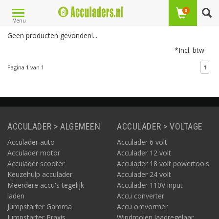
Toggle
0
Laagste prijs
1
Menu
navigation
Geen producten gevonden!...
*Incl. btw
Pagina 1 van 1
1
ACCULADER > ALGEMEEN
ACCULADER > VOLTAGE
Acculader auto
Acculader 6 volt
Acculader motor
Acculader 12 volt
Acculader scooter
Acculader 18 volt powertools
Keuzehulp acculader
Acculader 24 volt
Meerdere accu's tegelijk
Acculader 110V input
laden
Accu converter
Jumpstarter Gamma
Accu omvormer
Jumpstarter Praxis
Windmolen laadregelaar