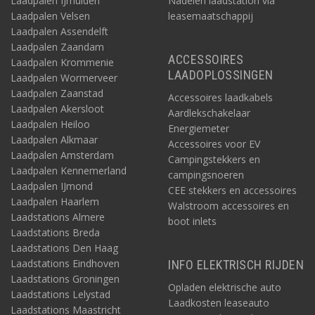
Laadpalen IJmuiden
Nadelen laadstation via
Laadpalen Velsen
leasemaatschappij
Laadpalen Assendelft
Laadpalen Zaandam
ACCESSOIRES
Laadpalen Krommenie
LAADOPLOSSINGEN
Laadpalen Wormerveer
Laadpalen Zaanstad
Accessoires laadkabels
Laadpalen Akersloot
Aardlekschakelaar
Laadpalen Heiloo
Energiemeter
Laadpalen Alkmaar
Accessoires voor EV
Laadpalen Amsterdam
Campingstekkers en
Laadpalen Kennemerland
campingsnoeren
Laadpalen IJmond
CEE stekkers en accessoires
Laadpalen Haarlem
Walstroom accessoires en
Laadstations Almere
boot inlets
Laadstations Breda
Laadstations Den Haag
Laadstations Eindhoven
INFO ELEKTRISCH RIJDEN
Laadstations Groningen
Opladen elektrische auto
Laadstations Lelystad
Laadkosten leaseauto
Laadstations Maastricht