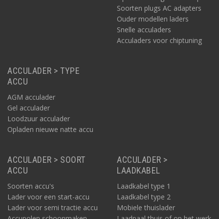
Soorten plugs AC adapters
Ouder modellen laders
Snelle acculaders
Acculaders voor chiptuning
ACCULADER > TYPE
ACCU
AGM acculader
Gel acculader
Loodzuur acculader
Opladen nieuwe natte accu
ACCULADER > SOORT
ACCULADER >
ACCU
LAADKABEL
Soorten accu's
Laadkabel type 1
Lader voor een start-accu
Laadkabel type 2
Lader voor semi tractie accu
Mobiele thuislader
Accupolen schoonmaken
Laadpaal thuis of op het werk