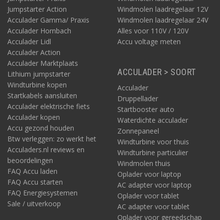
Jumpstarter Action
Windmolen laadregelaar 12V
Acculader Gamma/ Praxis
Windmolen laadregelaar 24V
Acculader Hornbach
Alles voor 110V / 120V
Acculader Lidl
Accu voltage meten
Acculader Action
Acculader Marktplaats
ACCULADER > SOORT
Lithium jumpstarter
Windturbine kopen
Acculader
Startkabels aansluiten
Druppellader
Acculader elektrische fiets
Startbooster auto
Acculader kopen
Waterdichte acculader
Accu gezond houden
Zonnepaneel
Btw verleggen: zo werkt het
Windturbine voor thuis
Acculaders.nl reviews en
Windturbine particulier
beoordelingen
Windmolen thuis
FAQ Accu laden
Oplader voor laptop
FAQ Accu starten
AC adapter voor laptop
FAQ Energiesystemen
Oplader voor tablet
Sale / uitverkoop
AC adapter voor tablet
Oplader voor gereedschap