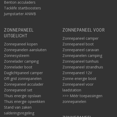
Benton acculaders
Tacklife startboosters
Jumpstarter ANWB
ZONNEPANEEL
ZONNEPANEEL VOOR
UITGELICHT
Zonnepaneel camper
Zonnepaneel kopen
Zonnepaneel boot
Zonnepanelen aansluiten
Zonnepaneel caravan
Zonnesysteem
Zonnepanelen camping
Zonnelader camping
Zonnepaneel tuinhuis
Zonnelader boot
Zonnepaneel strandhuis
Daglichtpaneel camper
Zonnepaneel 12V
Off-grid zonnepanelen
Zonne-energie boot
Zonnepaneel acculader
Zonnepaneel voor
Zonnepaneel set
laadstation
Thuis energie opslaan
>>> Méér toepassingen
Thuis energie opwekken
zonnepanelen
Stand van zaken
salderingsregeling