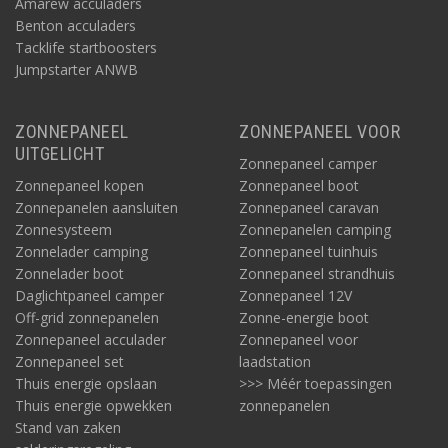
Amarew acculaders
Benton acculaders
Tacklife startboosters
Jumpstarter ANWB
ZONNEPANEEL
ZONNEPANEEL VOOR
UITGELICHT
Zonnepaneel camper
Zonnepaneel kopen
Zonnepaneel boot
Zonnepanelen aansluiten
Zonnepaneel caravan
Zonnesysteem
Zonnepanelen camping
Zonnelader camping
Zonnepaneel tuinhuis
Zonnelader boot
Zonnepaneel strandhuis
Daglichtpaneel camper
Zonnepaneel 12V
Off-grid zonnepanelen
Zonne-energie boot
Zonnepaneel acculader
Zonnepaneel voor
Zonnepaneel set
laadstation
Thuis energie opslaan
>>> Méér toepassingen
Thuis energie opwekken
zonnepanelen
Stand van zaken