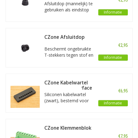
€2,95
Afsluitdop (mannelijk) te
gebruiken als eindstop
Informatie
voor NMEA2000
aansluitingen. Deze T-
stekkers zijn onderdeel
van het CZone NMEA
CZone Afsluitdop
2000 netwerk.
vrouwelijk
€2,95
Beschermt ongebruikte
T-stekkers tegen stof en
Informatie
water. Deze T-stekkers
zijn onderdeel van het
CZone NMEA 2000
netwerk.
CZone Kabelwartel
voor Signal Interface
€6,95
(SI)
Siliconen kabelwartel
(zwart), bestemd voor
Informatie
de CZone Signal
Interface (SI). Bedoeld
als reserveonderdeel of
als u de SI koopt zonder
CZone Klemmenblok
afdichting.
6-wegs voor MI
€7,95