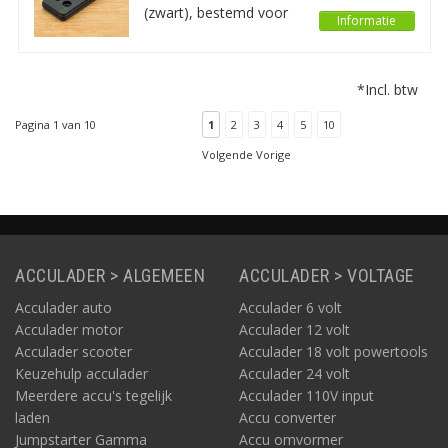
(zwart), bestemd voor
Informatie
de CZone Switch
Control Interface (SCI).
Bedoeld als
*Incl. btw
reserveonderdeel of als
u de SCI koopt zonder
Pagina 1 van 10
1
2
3
4
5
10
afdichting.
Volgende Vorige
ACCULADER > ALGEMEEN
ACCULADER > VOLTAGE
Acculader auto
Acculader 6 volt
Acculader motor
Acculader 12 volt
Acculader scooter
Acculader 18 volt powertools
Keuzehulp acculader
Acculader 24 volt
Meerdere accu's tegelijk
Acculader 110V input
laden
Accu converter
Jumpstarter Gamma
Accu omvormer