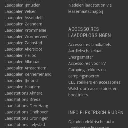
Laadpalen IJmuiden
Nadelen laadstation via
Laadpalen Velsen
leasemaatschappij
Laadpalen Assendelft
Laadpalen Zaandam
ACCESSOIRES
Laadpalen Krommenie
LAADOPLOSSINGEN
Laadpalen Wormerveer
Laadpalen Zaanstad
Accessoires laadkabels
Laadpalen Akersloot
Aardlekschakelaar
Laadpalen Heiloo
Energiemeter
Laadpalen Alkmaar
Accessoires voor EV
Laadpalen Amsterdam
Campingstekkers en
Laadpalen Kennemerland
campingsnoeren
Laadpalen IJmond
CEE stekkers en accessoires
Laadpalen Haarlem
Walstroom accessoires en
Laadstations Almere
boot inlets
Laadstations Breda
Laadstations Den Haag
Laadstations Eindhoven
INFO ELEKTRISCH RIJDEN
Laadstations Groningen
Opladen elektrische auto
Laadstations Lelystad
Laadkosten leaseauto