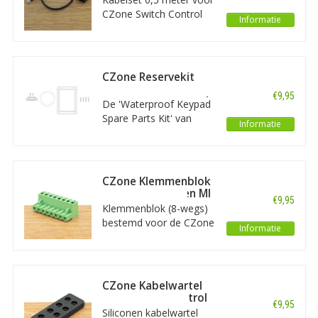
CZone Switch Control
Informatie
Interface en Digital
Switch Breakout,
bestemd voor Rocker
schakelaars.
CZone Reservekit
onderdelen
€9,95
waterdichte keypad
De 'Waterproof Keypad
Spare Parts Kit' van
Informatie
CZone: een setje
reserveonderdelen voor
de waterdichte keypad
(voor zowel de staande
CZone Klemmenblok
als de liggende variant).
8-wegs voor SI en MI
€9,95
Klemmenblok (8-wegs)
bestemd voor de CZone
Informatie
Signal Interface (SI) en
Meter Interface (MI).
Bedoeld als
reserveonderdeel of als
CZone Kabelwartel
u de SI of MI koopt
voor Switch Control
€9,95
zonder deze aansluiting.
Interface (SCI)
Siliconen kabelwartel