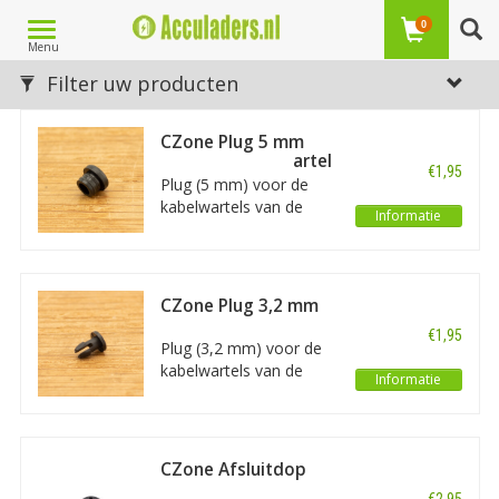
Toggle
0
Menu
navigation
Laagste prijs
Filter uw producten
1
2
3
4
5
10
Volgende Vorige
CZone Plug 5 mm
voor SCI kabelwartel
€1,95
Plug (5 mm) voor de
kabelwartels van de
Informatie
CZone Switch Control
Interface (SCI). Let op:
betreft één enkele plug.
CZone Plug 3,2 mm
voor SI en MI
€1,95
kabelwartels
Plug (3,2 mm) voor de
kabelwartels van de
Informatie
CZone Signal Interface
(SI) en Meter Interface
(MI). Het betreft één
enkele plug.
CZone Afsluitdop
mannelijk