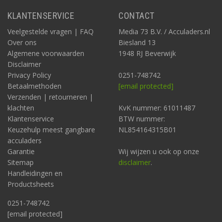
KLANTENSERVICE
CONTACT
Veelgestelde vragen | FAQ
Media 73 B.V. / Acculaders.nl
Over ons
Biesland 13
Algemene voorwaarden
1948 RJ Beverwijk
Disclaimer
Privacy Policy
0251-748742
Betaalmethoden
[email protected]
Verzenden | retourneren |
klachten
KvK nummer: 61011487
Klantenservice
BTW nummer:
Keuzehulp meest gangbare
NL854164315B01
acculaders
Garantie
Wij wijzen u ook op onze
Sitemap
disclaimer
.
Handleidingen en
Productsheets
0251-748742
[email protected]