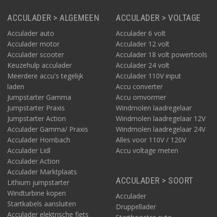
ACCULADER > ALGEMEEN
ACCULADER > VOLTAGE
Acculader auto
Acculader 6 volt
Acculader motor
Acculader 12 volt
Acculader scooter
Acculader 18 volt powertools
Keuzehulp acculader
Acculader 24 volt
Meerdere accu's tegelijk
Acculader 110V input
laden
Accu converter
Jumpstarter Gamma
Accu omvormer
Jumpstarter Praxis
Windmolen laadregelaar
Jumpstarter Action
Windmolen laadregelaar 12V
Acculader Gamma/ Praxis
Windmolen laadregelaar 24V
Acculader Hornbach
Alles voor 110V / 120V
Acculader Lidl
Accu voltage meten
Acculader Action
Acculader Marktplaats
ACCULADER > SOORT
Lithium jumpstarter
Windturbine kopen
Acculader
Startkabels aansluiten
Druppellader
Acculader elektrische fiets