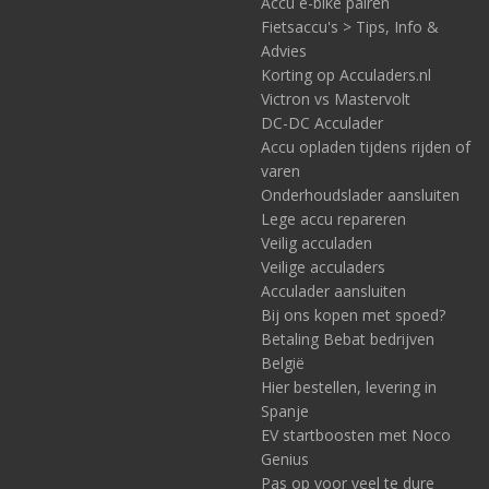
Accu e-bike pairen
Fietsaccu's > Tips, Info &
Advies
Korting op Acculaders.nl
Victron vs Mastervolt
DC-DC Acculader
Accu opladen tijdens rijden of
varen
Onderhoudslader aansluiten
Lege accu repareren
Veilig acculaden
Veilige acculaders
Acculader aansluiten
Bij ons kopen met spoed?
Betaling Bebat bedrijven
België
Hier bestellen, levering in
Spanje
EV startboosten met Noco
Genius
Pas op voor veel te dure