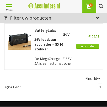
Toggle
0
Menu
navigation
Laagste prijs
Filter uw producten
1
BatteryLabs
MegaCharge LZ 36V
€124,95
5A - GX16 stekker
36V loodzuur
acculader - GX16
Informatie
Stekker
De MegaCharge LZ 36V
5A is een automatische
en intelligente oplader
waarmee u een 36V
loodzuur accu veilig en
*Incl. btw
goed kunt opladen en
onderhouden. Deze
Pagina 1 van 1
1
lader is uitgevoerd met
een GX16 Stekker.