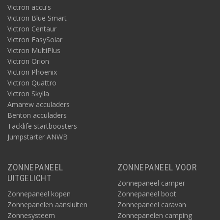
Victron accu's
Victron Blue Smart
Victron Centaur
Victron EasySolar
Victron MultiPlus
Victron Orion
Victron Phoenix
Victron Quattro
Victron Skylla
Amarew acculaders
Benton acculaders
Tacklife startboosters
Jumpstarter ANWB
ZONNEPANEEL
ZONNEPANEEL VOOR
UITGELICHT
Zonnepaneel camper
Zonnepaneel kopen
Zonnepaneel boot
Zonnepanelen aansluiten
Zonnepaneel caravan
Zonnesysteem
Zonnepanelen camping