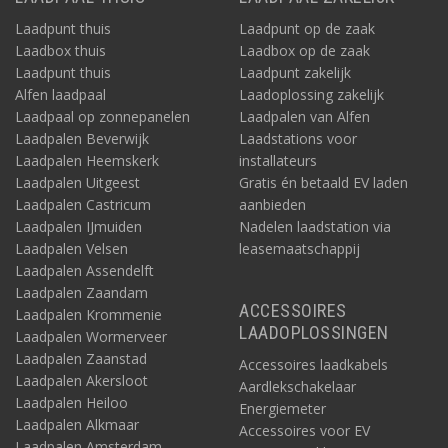
Laadpunt thuis
Laadpunt op de zaak
Laadbox thuis
Laadbox op de zaak
Laadpunt thuis
Laadpunt zakelijk
Alfen laadpaal
Laadoplossing zakelijk
Laadpaal op zonnepanelen
Laadpalen van Alfen
Laadpalen Beverwijk
Laadstations voor
Laadpalen Heemskerk
installateurs
Laadpalen Uitgeest
Gratis én betaald EV laden
Laadpalen Castricum
aanbieden
Laadpalen IJmuiden
Nadelen laadstation via
Laadpalen Velsen
leasemaatschappij
Laadpalen Assendelft
Laadpalen Zaandam
ACCESSOIRES
Laadpalen Krommenie
LAADOPLOSSINGEN
Laadpalen Wormerveer
Laadpalen Zaanstad
Accessoires laadkabels
Laadpalen Akersloot
Aardlekschakelaar
Laadpalen Heiloo
Energiemeter
Laadpalen Alkmaar
Accessoires voor EV
Laadpalen Amsterdam