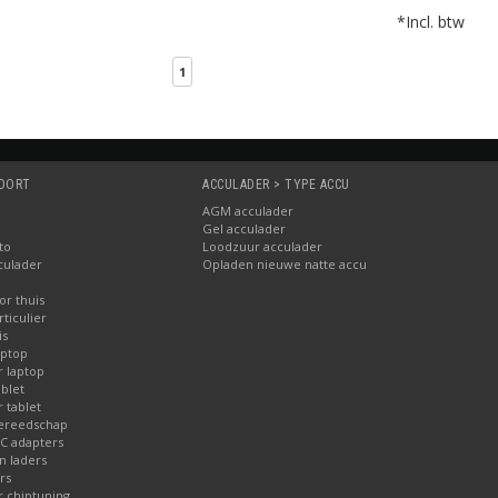
*Incl. btw
1
SOORT
ACCULADER > TYPE ACCU
AGM acculader
Gel acculader
to
Loodzuur acculader
culader
Opladen nieuwe natte accu
or thuis
ticulier
is
aptop
r laptop
blet
 tablet
gereedschap
AC adapters
 laders
rs
r chiptuning