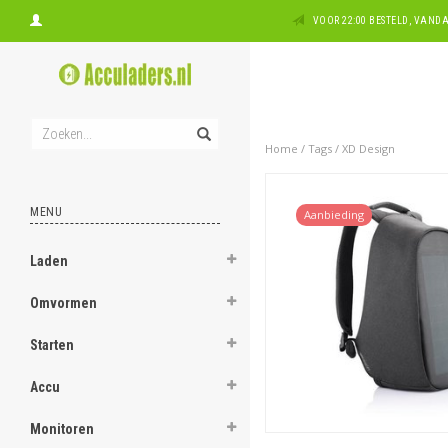
VOOR 22:00 BESTELD, VAN
Home
/
Tags
/
XD Design
MENU
Aanbieding
Laden
Omvormen
Starten
Accu
Monitoren