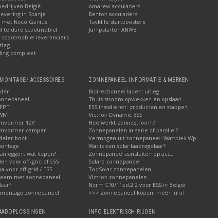
bedrijven België
Amarew acculaders
levering in Spanje
Benton acculaders
n met Noco Genius
Tacklife startboosters
el te dure scootmobiel
Jumpstarter ANWB
ij scootmobiel leveranciers
tleg
ling compleet
MONTAGE/ ACCESSOIRES
ZONNEPANEEL INFORMATIE & MERKEN
ader
Bidirectioneel laden: uitleg
onnepaneel
Thuis stroom opwekken en opslaan
MPPT
ESS installeren: producten en stappen
PWM
Victron Dynamic ESS
omvormer 12V
Hoe werkt zonnestroom?
omvormer camper
Zonnepanelen in serie of parallel?
deler boot
Vermogen uit zonnepaneel: Wattpiek Wp
montage
Wat is een solar laadregelaar?
aanleggen: wat kopen?
Zonnepaneel aansluiten op accu
den voor off-grid of ESS
Solara zonnepaneel
a voor off-grid / ESS
TopSolar zonnepanelen
steem met zonnepaneel
Victron zonnepanelen
laar?
Norm C10/11ed.2.2 voor ESS in België
 montage zonnepaneel
>>> Zonnepaneel kopen: méér info!
LAADOPLOSSINGEN
INFO ELEKTRISCH RIJDEN