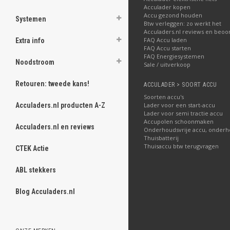
Acculader kopen
Accu gezond houden
Systemen
Btw verleggen: zo werkt het
Acculaders.nl reviews en beoo
FAQ Accu laden
Extra info
FAQ Accu starten
FAQ Energiesystemen
Noodstroom
Sale / uitverkoop
Retouren: tweede kans!
ACCULADER > SOORT ACCU
Soorten accu's
Acculaders.nl producten A-Z
Lader voor een start-accu
Lader voor semi tractie accu
Accupolen schoonmaken
Acculaders.nl en reviews
Onderhoudsvrije accu, onderh
Thuisbatterij
Thuisaccu btw terugvragen
CTEK Actie
ABL stekkers
Blog Acculaders.nl