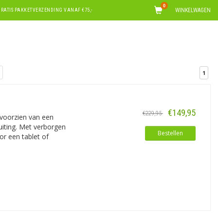
0
WINKELWAGEN
RATIS PAKKETVERZENDING VANAF €75,-
1
€149,95
€229,95
 voorzien van een
iting. Met verborgen
Bestellen
or een tablet of