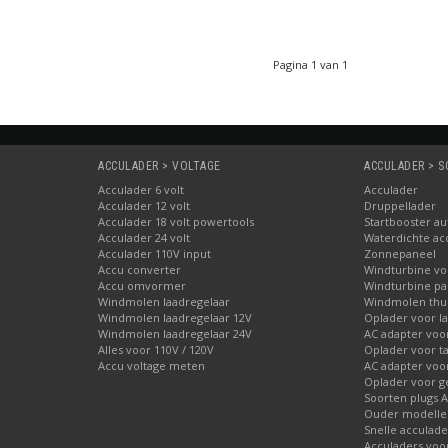
Pagina 1 van 1
ACCULADER > VOLTAGE
ACCULADER > 
Acculader 6 volt
Acculader
Acculader 12 volt
Druppellader
Acculader 18 volt powertools
Startbooster au
Acculader 24 volt
Waterdichte ac
Acculader 110V input
Zonnepaneel
Accu converter
Windturbine vo
Accu omvormer
Windturbine par
Windmolen laadregelaar
Windmolen thu
Windmolen laadregelaar 12V
Oplader voor l
Windmolen laadregelaar 24V
AC adapter voo
Alles voor 110V / 120V
Oplader voor ta
Accu voltage meten
AC adapter voor
Oplader voor 
Soorten plugs 
Ouder modellen
Snelle acculade
Acculaders voo