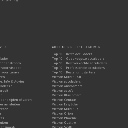
VERIG
ACCULADER > TOP 10 & MERKEN
Top 10 | Beste acculaders
lader
Top 10 | Goedkoopste acculaders
zonder stroom
Top 10 | Best verkochte acculaders
 voor visboot
Top 10 | Professionele acculaders
r voor caravan
Top 10 | Beste jumpstarters
iren
Victron MultiPlus-II
ps, Info & Advies
Victron acculaders
laders.nl
Victron omvormers
ervolt
Victron accu's
er
Victron Blue Smart
jdens rijden of varen
Victron Centaur
r aansluiten
Victron EasySolar
reren
Victron MultiPlus
n
Victron Orion
ers
Victron Phoenix
uiten
Victron Quattro
met spoed?
Victron Skylla