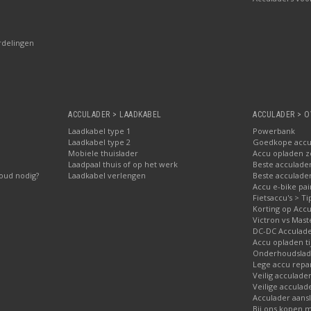
rdelingen
ACCULADER > LAADKABEL
ACCULADER > O
Laadkabel type 1
Powerbank
Laadkabel type 2
Goedkope accu
Mobiele thuislader
Accu opladen 
Laadpaal thuis of op het werk
Beste acculader
oud nodig?
Laadkabel verlengen
Beste acculade
Accu e-bike pa
Fietsaccu's > Ti
Korting op Accu
Victron vs Mast
DC-DC Acculad
Accu opladen ti
Onderhoudslade
Lege accu repa
Veilig acculade
Veilige acculad
Acculader aansl
Bij ons kopen 