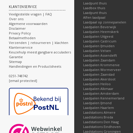
Laadpunt thuis
KLANTENSERVICE
Laadbox thuis
Laadpunt thuis
Veelgestelde vragen | FAQ
Alfen laadpaal
Over ons
Laadpaal op zonnepanelen
Algemene voorwaarden
Laadpalen Beverwijk
Disclaimer
Laadpalen Heemskerk
Privacy Policy
Laadpalen Uitgeest
Betaalmethoden
Laadpalen Castricum
Verzenden | retourneren | klachten
Laadpalen IJmuiden
Klantenservice
Laadpalen Velsen
Keuzehulp meest gangbare acculaders
Laadpalen Assendelft
Garantie
Laadpalen Zaandam
Sitemap
Laadpalen Krommenie
Handleidingen en Productsheets
Laadpalen Wormerveer
Laadpalen Zaanstad
0251-748742
Laadpalen Akersloot
[email protected]
Laadpalen Heiloo
Laadpalen Alkmaar
Laadpalen Amsterdam
Laadpalen Kennemerland
Laadpalen IJmond
Laadpalen Haarlem
Laadstations Almere
Laadstations Breda
Laadstations Den Haag
Laadstations Eindhoven
Laadstations Groningen