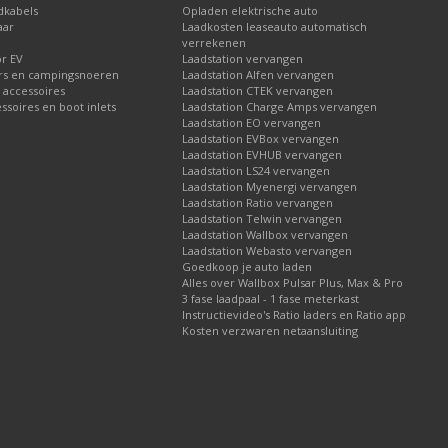
dkabels
Opladen elektrische auto
aar
Laadkosten leaseauto automatisch
verrekenen
or EV
Laadstation vervangen
rs en campingsnoeren
Laadstation Alfen vervangen
 accessoires
Laadstation CTEK vervangen
soires en boot inlets
Laadstation Charge Amps vervangen
Laadstation EO vervangen
Laadstation EVBox vervangen
Laadstation EVHUB vervangen
Laadstation LS24 vervangen
Laadstation Myenergi vervangen
Laadstation Ratio vervangen
Laadstation Telwin vervangen
Laadstation Wallbox vervangen
Laadstation Webasto vervangen
Goedkoop je auto laden
Alles over Wallbox Pulsar Plus, Max & Pro
3 fase laadpaal - 1 fase meterkast
Instructievideo's Ratio laders en Ratio app
Kosten verzwaren netaansluiting