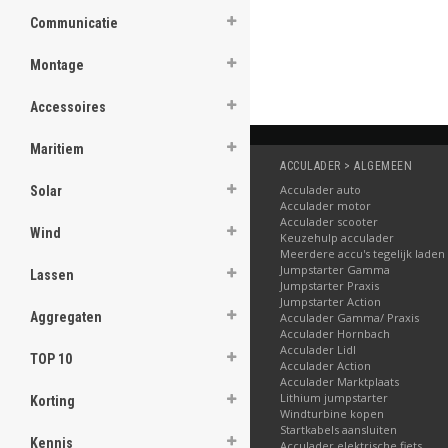
Communicatie
Montage
Accessoires
Maritiem
ACCULADER > ALGEMEEN
Acculader auto
Solar
Acculader motor
Acculader scooter
Wind
Keuzehulp acculader
Meerdere accu's tegelijk laden
Jumpstarter Gamma
Lassen
Jumpstarter Praxis
Jumpstarter Action
Aggregaten
Acculader Gamma/ Praxis
Acculader Hornbach
Acculader Lidl
TOP 10
Acculader Action
Acculader Marktplaats
Lithium jumpstarter
Korting
Windturbine kopen
Startkabels aansluiten
Kennis
Acculader elektrische fiets