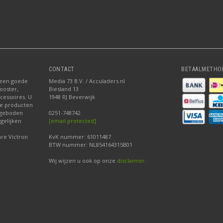
CONTACT
BETAALMETHO
 een goede
Media 73 B.V. / Acculaders.nl
ooster,
Biesland 13
ccessoires. U
1948 RJ Beverwijk
nze producten
ngeboden
0251-748742
gelijken
[email protected]
re Victron
KvK nummer: 61011487
BTW nummer: NL854164315B01
Wij wijzen u ook op onze
disclaimer
.