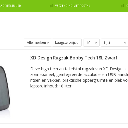
DAAG VERSTUURD
VERZENDING MET POSTNL
G
Alle merken
Laagste prijs
XD Design Rugzak Bobby Tech 18L Zwart
Deze high tech anti-diefstal rugzak van XD Design is
zonnepaneel, geïntegreerde acculader en USB-aanslu
ritsen en vakken, praktische opbergruimte en plek vo
laptop. Inhoud: 18 liter.