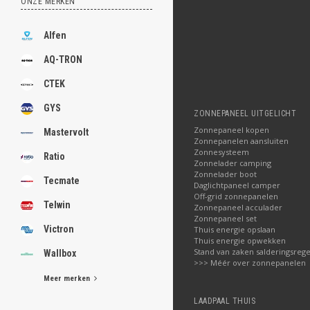
ONZE MERKEN
Alfen
AQ-TRON
CTEK
GYS
ZONNEPANEEL UITGELICHT
Zonnepaneel kopen
Mastervolt
Zonnepanelen aansluiten
Zonnesysteem
Ratio
Zonnelader camping
Zonnelader boot
Tecmate
Daglichtpaneel camper
Off-grid zonnepanelen
Telwin
Zonnepaneel acculader
Zonnepaneel set
Victron
Thuis energie opslaan
Thuis energie opwekken
Stand van zaken salderingsrege
Wallbox
>>> Méér over zonnepanelen
Meer merken
LAADPAAL THUIS