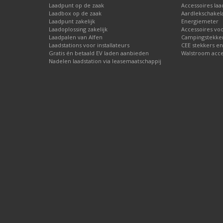
Laadpunt op de zaak
Accessoires laa
Laadbox op de zaak
Aardlekschakel
Laadpunt zakelijk
Energiemeter
Laadoplossing zakelijk
Accessoires vo
Laadpalen van Alfen
Campingstekke
Laadstations voor installateurs
CEE stekkers en
Gratis én betaald EV laden aanbieden
Walstroom acces
Nadelen laadstation via leasemaatschappij