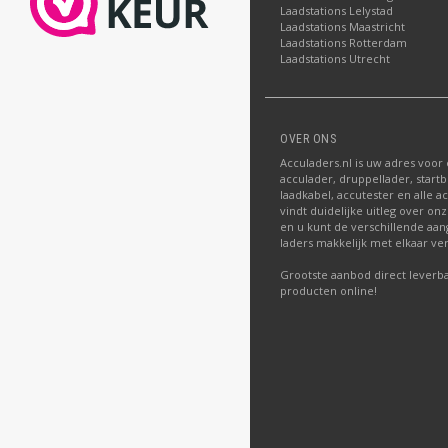
Laadstations Lelystad
Laadstations Maastricht
Laadstations Rotterdam
Laadstations Utrecht
OVER ONS
Acculaders.nl is uw adres voor
acculader, druppellader, startb
laadkabel, accutester en alle a
vindt duidelijke uitleg over o
en u kunt de verschillende aa
laders makkelijk met elkaar ver
Grootste aanbod direct leverba
producten online!