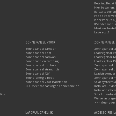
Betaling Bebat 
Hier bestellen, 
EV startbooste
Pas op voor ve
laders/accu's b
IP-codes met ui
Maak uw bestel
Lege accu?
ZONNEPANEEL VOOR
ZONNEPANEEL 
Zonnepaneel camper
Zonnepaneel l
Zonnepaneel boot
Laadregelaar z
Zonnepaneel caravan
Laadregelaar 
Zonnepanelen camping
Laadregelaar 
Zonnepaneel tuinhuis
Zonnepaneel 
Zonnepaneel strandhuis
Zonnepaneel 
Zonnepaneel 12V
Laadstroomver
Zonne-energie boot
Zonnepaneel 
Zonnepaneel voor laadstation
Solar systeem 
>>> Méér toepassingen zonnepanelen
Installateur vin
Installatieschem
ling
Schrikdraadsy
Welke laadrege
>>> Méér over
LAADPAAL ZAKELIJK
ACCESSOIRES 