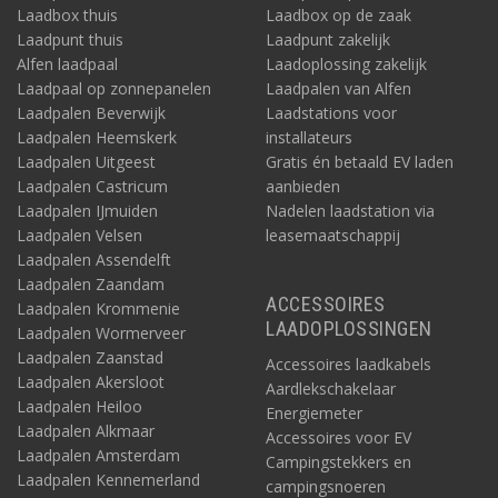
Laadbox thuis
Laadbox op de zaak
Laadpunt thuis
Laadpunt zakelijk
Alfen laadpaal
Laadoplossing zakelijk
Laadpaal op zonnepanelen
Laadpalen van Alfen
Laadpalen Beverwijk
Laadstations voor
Laadpalen Heemskerk
installateurs
Laadpalen Uitgeest
Gratis én betaald EV laden
Laadpalen Castricum
aanbieden
Laadpalen IJmuiden
Nadelen laadstation via
Laadpalen Velsen
leasemaatschappij
Laadpalen Assendelft
Laadpalen Zaandam
ACCESSOIRES
Laadpalen Krommenie
LAADOPLOSSINGEN
Laadpalen Wormerveer
Laadpalen Zaanstad
Accessoires laadkabels
Laadpalen Akersloot
Aardlekschakelaar
Laadpalen Heiloo
Energiemeter
Laadpalen Alkmaar
Accessoires voor EV
Laadpalen Amsterdam
Campingstekkers en
Laadpalen Kennemerland
campingsnoeren