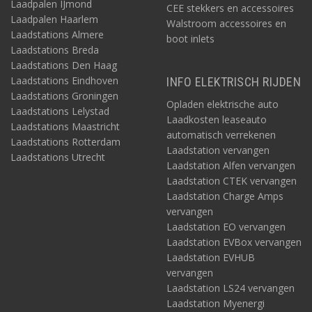
Laadpalen IJmond
CEE stekkers en accessoires
Laadpalen Haarlem
Walstroom accessoires en
Laadstations Almere
boot inlets
Laadstations Breda
Laadstations Den Haag
Laadstations Eindhoven
INFO ELEKTRISCH RIJDEN
Laadstations Groningen
Opladen elektrische auto
Laadstations Lelystad
Laadkosten leaseauto
Laadstations Maastricht
automatisch verrekenen
Laadstations Rotterdam
Laadstation vervangen
Laadstations Utrecht
Laadstation Alfen vervangen
Laadstation CTEK vervangen
Laadstation Charge Amps
vervangen
Laadstation EO vervangen
Laadstation EVBox vervangen
Laadstation EVHUB
vervangen
Laadstation LS24 vervangen
Laadstation Myenergi