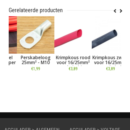
Gerelateerde producten
el
Perskabeloog
Krimpkous rood
Krimpkous zwart
 per
25mm² - M10
voor 16/25mm²
voor 16/25mm²
ve
accukabel (per
accukabel
30
€1,99
€3,89
€3,89
50cm)
Informatie
Informatie
Informatie
ACCULADER > ALGEMEEN
ACCULADER > VOLTAGE