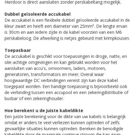
Hierdoor is direct aansluiten zonder perskabeltang mogelijk.
Dubbel geïsoleerde accukabel
De accukabel is een flexibele dubbel geïsoleerde accukabel in de
kleur zwart en heeft een diameter van 25mm². De lengte ervan
is 30cm en aan iedere zijde in de kabel voorzien van een M6
perskabeloog. De afwerking is netjes gebeurd met krimpkousen.
Toepasbaar
De accukabel is geschikt voor toepassingen in droge, natte, en
olie-achtige omgevingen en kan gebruikt worden voor het
aansluiten van accu's, omvormers, laders, motoren,
generatoren, transformators en meer. Overal waar
hoogwaardige DC verbindingen vereist zijn kan deze kabel
toegepast worden. Een handige toepassing is bijvoorbeeld ook
de verbinding tussen een accupool en een zekeringdistributie of
busbar of een zekeringhouder.
Hoe berekent u de juiste kabeldikte
Een juiste berekening voor de dikte van uw kabels is belangrijk
omdat er anders te veel verliezen kunnen optreden of zelfs
gevaarlijke situaties kunnen optreden. Bereken de benodigde
kabeldikte door de maximale continue stroom die kan gaan