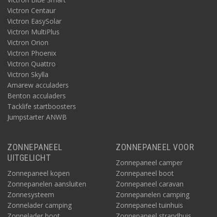
Victron Centaur
Victron EasySolar
Victron MultiPlus
Victron Orion
Victron Phoenix
Victron Quattro
Victron Skylla
Amarew acculaders
Benton acculaders
Tacklife startboosters
Jumpstarter ANWB
ZONNEPANEEL
ZONNEPANEEL VOOR
UITGELICHT
Zonnepaneel camper
Zonnepaneel kopen
Zonnepaneel boot
Zonnepanelen aansluiten
Zonnepaneel caravan
Zonnesysteem
Zonnepanelen camping
Zonnelader camping
Zonnepaneel tuinhuis
Zonnelader boot
Zonnepaneel strandhuis