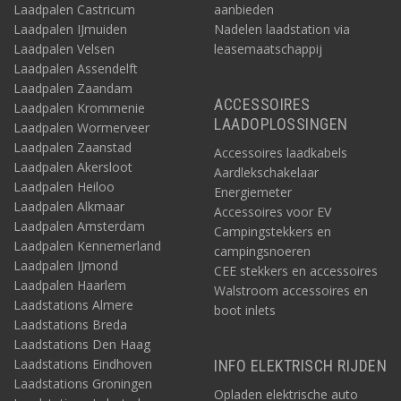
Laadpalen Castricum
aanbieden
Laadpalen IJmuiden
Nadelen laadstation via
Laadpalen Velsen
leasemaatschappij
Laadpalen Assendelft
Laadpalen Zaandam
ACCESSOIRES
Laadpalen Krommenie
LAADOPLOSSINGEN
Laadpalen Wormerveer
Laadpalen Zaanstad
Accessoires laadkabels
Laadpalen Akersloot
Aardlekschakelaar
Laadpalen Heiloo
Energiemeter
Laadpalen Alkmaar
Accessoires voor EV
Laadpalen Amsterdam
Campingstekkers en
Laadpalen Kennemerland
campingsnoeren
Laadpalen IJmond
CEE stekkers en accessoires
Laadpalen Haarlem
Walstroom accessoires en
Laadstations Almere
boot inlets
Laadstations Breda
Laadstations Den Haag
Laadstations Eindhoven
INFO ELEKTRISCH RIJDEN
Laadstations Groningen
Opladen elektrische auto