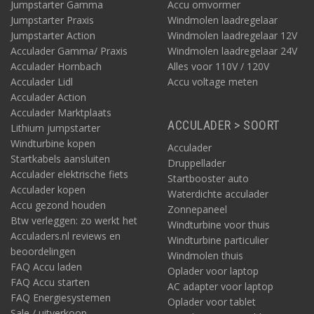
Jumpstarter Gamma
Accu omvormer
Jumpstarter Praxis
Windmolen laadregelaar
Jumpstarter Action
Windmolen laadregelaar 12V
Acculader Gamma/ Praxis
Windmolen laadregelaar 24V
Acculader Hornbach
Alles voor 110V / 120V
Acculader Lidl
Accu voltage meten
Acculader Action
Acculader Marktplaats
ACCULADER > SOORT
Lithium jumpstarter
Windturbine kopen
Acculader
Startkabels aansluiten
Druppellader
Acculader elektrische fiets
Startbooster auto
Acculader kopen
Waterdichte acculader
Accu gezond houden
Zonnepaneel
Btw verleggen: zo werkt het
Windturbine voor thuis
Acculaders.nl reviews en
Windturbine particulier
beoordelingen
Windmolen thuis
FAQ Accu laden
Oplader voor laptop
FAQ Accu starten
AC adapter voor laptop
FAQ Energiesystemen
Oplader voor tablet
Sale / uitverkoop