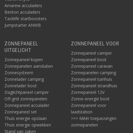
Amarew acculaders
Benton acculaders
Tacklife startboosters
Jumpstarter ANWB
ZONNEPANEEL
ZONNEPANEEL VOOR
UITGELICHT
Zonnepaneel camper
Zonnepaneel kopen
Zonnepaneel boot
Zonnepanelen aansluiten
Zonnepaneel caravan
Zonnesysteem
Zonnepanelen camping
Zonnelader camping
Zonnepaneel tuinhuis
Zonnelader boot
Zonnepaneel strandhuis
Daglichtpaneel camper
Zonnepaneel 12V
Off-grid zonnepanelen
Zonne-energie boot
Zonnepaneel acculader
Zonnepaneel voor
Zonnepaneel set
laadstation
Thuis energie opslaan
>>> Méér toepassingen
Thuis energie opwekken
zonnepanelen
Stand van zaken